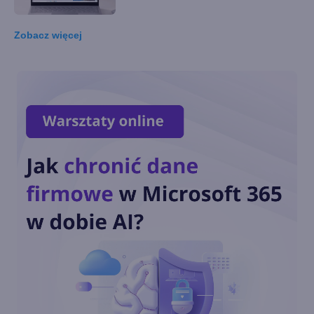
Tuesday
Zobacz
więcej
Windows 10 LTSC z obsługą
nowych procesorów i
wsparciem do 2027 r.
Dziś ostatnia szansa na
pobranie Paint 3D
Przedłużone wsparcie
Windows 10 również dla
konsumentów. Ile będzie
kosztować?