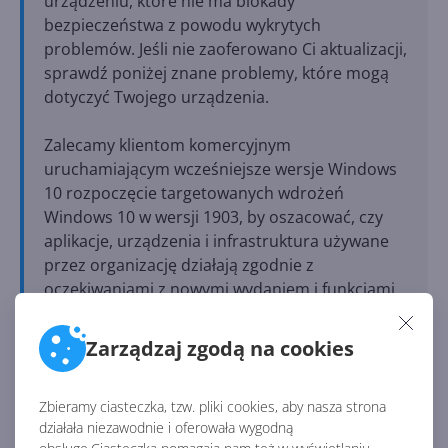
urządzeniu, które nie ma blokady
bezpieczeństwa z powodu wykrytych
problemów. Jeśli nie zaoferowano Ci aktualizacji,
sprawdź poniżej znane problemy, które mogą
dotyczyć Twojego urządzenia.
Zalecamy klientom komercyjnym
uruchamiającym wcześniejsze wersje Windows
10 rozpoczęcie targetowanych wdrożeń
Windows 10 w wersji 1903, by oszacować, czy
aplikacje, urządzenia i infrastruktura używane
przez organizację działają zgodnie z
oczekiwaniami z nowymi wydaniem i funkcjami.
– Microsoft
Zarządzaj zgodą na cookies
Reklama
Zbieramy ciasteczka, tzw. pliki cookies, aby nasza strona
działała niezawodnie i oferowała wygodną
4 miesiące wyprzedzenia to dość sporo przy 18-