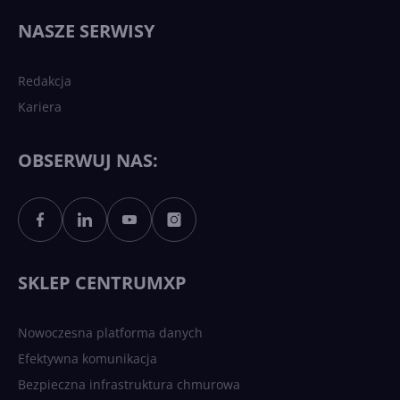
wydarzy się w 2026 roku w
NASZE SERWISY
sztucznej inteligencji?
Redakcja
Kariera
Każdy komputer z Windows
11 to teraz AI PC dzięki
Copilotowi
OBSERWUJ NAS:
Sztuczna inteligencja po
polsku. Dość barier
językowych
SKLEP CENTRUMXP
Nowoczesna platforma danych
Efektywna komunikacja
Bezpieczna infrastruktura chmurowa