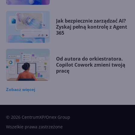
Jak bezpiecznie zarządzać AI?
Zyskaj pełną kontrolę z Agent
365
Od autora do orkiestratora.
Copilot Cowork zmieni twoją
pracę
Zobacz
więcej
15 kamieni milowych w
Microsoft AI. Tak rodziła się
sztuczna inteligencja
© 2026 CentrumXP/Onex Group
Wszelkie prawa zastrzeżone
Najnowsze trendy w AI. Co