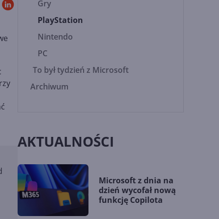
Gry
PlayStation
Nintendo
we
PC
To był tydzień z Microsoft
c
rzy
Archiwum
ać
AKTUALNOŚCI
d
Microsoft z dnia na
dzień wycofał nową
funkcję Copilota