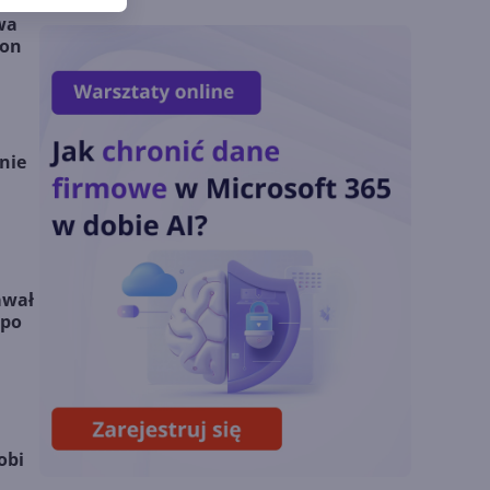
Zmiany z lipca 2026 r.
wa
ion
Lista zmian w
Microsoft 365 Copilot.
Podsumowanie lipca
anie
2026
OpenAI tnie ceny
modeli GPT-5.6.
Odpowiedź na presję
awał
Chin
 po
Miliardy z AI i
chmury. Microsoft
ogłasza znakomite
wyniki i
obi
superaplikację