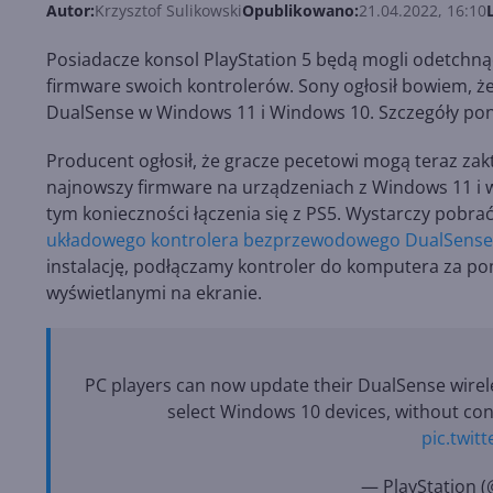
Autor:
Krzysztof Sulikowski
Opublikowano:
21.04.2022, 16:10
Posiadacze konsol PlayStation 5 będą mogli odetchną
firmware swoich kontrolerów. Sony ogłosił bowiem, 
DualSense w Windows 11 i Windows 10. Szczegóły pon
Producent ogłosił, że gracze pecetowi mogą teraz za
najnowszy firmware na urządzeniach z Windows 11 i w
tym konieczności łączenia się z PS5. Wystarczy pobrać
układowego kontrolera bezprzewodowego DualSense
instalację, podłączamy kontroler do komputera za po
wyświetlanymi na ekranie.
PC players can now update their DualSense wirel
select Windows 10 devices, without con
pic.twi
— PlayStation (