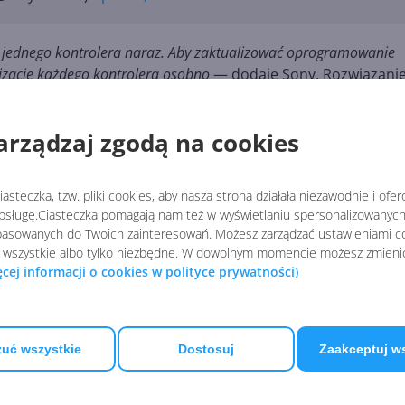
jednego kontrolera naraz. Aby zaktualizować oprogramowanie
izację każdego kontrolera osobno
— dodaje Sony. Rozwiązani
) lub Windows 11, minimum 10 MB pamięci, minimalną
arządzaj zgodą na cookies
wybranych urządzeniach z Windows 10", niemniej jednak może
esiątka
jest bowiem ostatnim systemem Microsoftu, który je
asteczka, tzw. pliki cookies, aby nasza strona działała niezawodnie i ofe
 tylko 64-bitowy.
sługę.Ciasteczka pomagają nam też w wyświetlaniu spersonalizowanych 
asowanych do Twoich zainteresowań. Możesz zarządzać ustawieniami co
 wszystkie albo tylko niezbędne. W dowolnym momencie możesz zmieni
ęcej informacji o cookies w polityce prywatności)
/pl/fwupdater.html#sf255705398
PLAYSTATION
uć wszystkie
Dostosuj
Zaakceptuj w