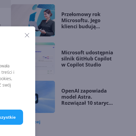
Przełomowy rok
Microsoftu. Jego
e
klienci budują
przewagę dzięki AI
Microsoft udostępnia
silnik GitHub Copilot
st
w Copilot Studio
rowała
treści i
okies,
ć swój
OpenAI zapowiada
model Astra.
Rozwiązał 10 starych
problemów
matematycznych
szystkie
Zobacz
więcej
Zatrzęsienie nowości
w Microsoft Teams.