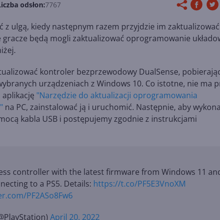
Liczba odsłon:
7767
ć z ulgą, kiedy następnym razem przyjdzie im zaktualizować
że gracze będą mogli zaktualizować oprogramowanie układo
iżej.
ktualizować kontroler bezprzewodowy DualSense, pobierają
ybranych urządzeniach z Windows 10. Co istotne, nie ma p
 aplikację
"Narzędzie do aktualizacji oprogramowania
"
na PC, zainstalować ją i uruchomić. Następnie, aby wykon
mocą kabla USB i postępujemy zgodnie z instrukcjami
ess controller with the latest firmware from Windows 11 an
necting to a PS5. Details:
https://t.co/PF5E3VnoXM
tter.com/PF2ASo8Fw6
@PlayStation)
April 20, 2022