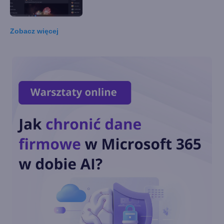
Zobacz
więcej
Meta znów przekłada
wprowadzenie pełnego
szyfrowania Messengera i
Instagram Direct
Facebook to teraz Meta.
Firma Marka Zuckerberga
zmienia nazwę i koncepcję
WhatsApp Desktop Beta już
dostępny na Windows i
macOS