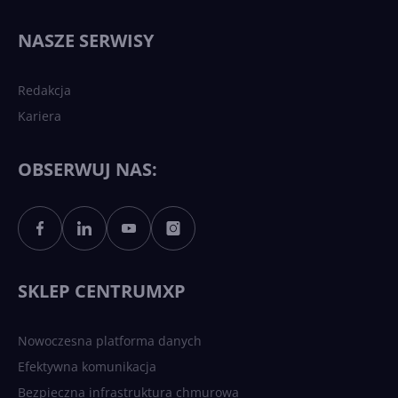
Najnowsze trendy w AI. Co
wydarzy się w 2026 roku w
NASZE SERWISY
sztucznej inteligencji?
Redakcja
Kariera
Każdy komputer z Windows
11 to teraz AI PC dzięki
Copilotowi
OBSERWUJ NAS:
Sztuczna inteligencja po
polsku. Dość barier
językowych
SKLEP CENTRUMXP
Nowoczesna platforma danych
Efektywna komunikacja
Bezpieczna infrastruktura chmurowa