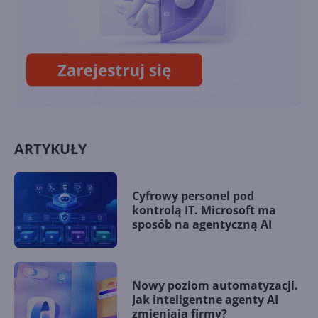
Facebook wraca na Windows
10 po ponad rocznej przerwie
ARTYKUŁY
Cyfrowy personel pod
kontrolą IT. Microsoft ma
sposób na agentyczną AI
Nowy poziom automatyzacji.
Jak inteligentne agenty AI
zmieniają firmy?