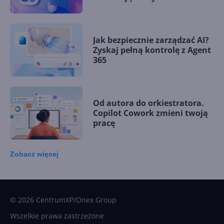
Jak bezpiecznie zarządzać AI?
Zyskaj pełną kontrolę z Agent
365
Od autora do orkiestratora.
Copilot Cowork zmieni twoją
pracę
Zobacz
więcej
15 kamieni milowych w
Microsoft AI. Tak rodziła się
sztuczna inteligencja
© 2026 CentrumXP/Onex Group
Wszelkie prawa zastrzeżone