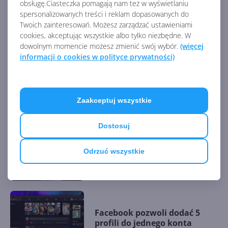
obsługę.Ciasteczka pomagają nam też w wyświetlaniu
spersonalizowanych treści i reklam dopasowanych do
Facebook, Messenger i
Instagram nie działają. Wielka
Twoich zainteresowań. Możesz zarządzać ustawieniami
awaria uniwersum Meta
cookies, akceptując wszystkie albo tylko niezbędne. W
dowolnym momencie możesz zmienić swój wybór.
(więcej
informacji o cookies w polityce prywatności)
Użytkownicy z Europy będą
mogli rozłączyć Facebooka,
Messengera i Instagrama
Zaakceptuj wszystkie
Dostosuj
Kiepsko zrobiona gra wideo.
Odrzuć wszystkie
Giganci big tech krytykują
Metaverse
Facebook pozwoli dodać 5
profili do jednego konta