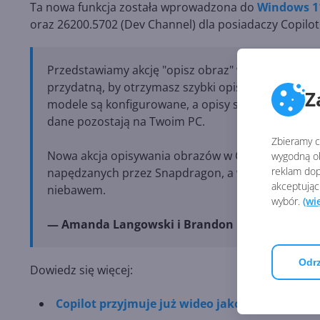
Ta nowa funkcja została wprowadzona do
Windows 1
oraz 26200.5702 (Dev Channel) dla posiadaczy Copilot+ 
Przedstawiamy akcję "opisz obraz" w Click to Do, 
przydatną, by otrzymasz szybki opis zawartości wi
Z
modele są konfigurowane, a opisy są generowane l
dane pozostają na Twoim PC.
Zbieramy ci
Nowa akcja opisywania obrazów w Click to Do jes
wygodną ob
reklam dop
napędzanych przez Snapdragon, a wsparcie dla Cop
akceptując
niebawem.
wybór.
(wi
— Amanda Langowski i Brandon LeBlanc, Micro
Odrz
Dowiedz się więcej:
Copilot przyjmuje już wideo jako dane wejścio