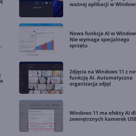
ję
ważnej aplikacji w Window
Nowa funkcja AI w Window
Nie wymaga specjalnego
o
sprzętu
Zdjęcia na Windows 11 z n
ą
funkcją AI. Automatyczna
ia
organizacja zdjęć
Windows 11 ma efekty AI d
zewnętrznych kamerek US