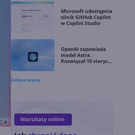
Microsoft udostępnia
silnik GitHub Copilot
w Copilot Studio
OpenAI zapowiada
model Astra.
Rozwiązał 10 starych
problemów
matematycznych
Zobacz
więcej
Zatrzęsienie nowości
w Microsoft Teams.
Zmiany z lipca 2026 r.
Lista zmian w
Microsoft 365 Copilot.