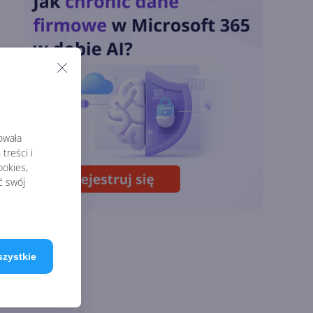
Podsumowanie lipca
2026
OpenAI tnie ceny
modeli GPT-5.6.
Odpowiedź na presję
we
Chin
rowała
Miliardy z AI i
treści i
chmury. Microsoft
okies,
ogłasza znakomite
ć swój
wyniki i
superaplikację
szystkie