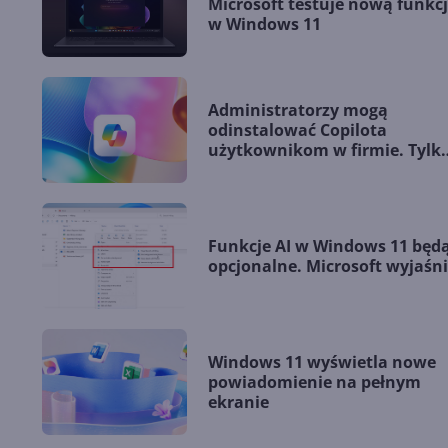
Microsoft testuje nową funkc
w Windows 11
Administratorzy mogą
odinstalować Copilota
użytkownikom w firmie. Tylk
po co?
Funkcje AI w Windows 11 będ
opcjonalne. Microsoft wyjaśn
Windows 11 wyświetla nowe
powiadomienie na pełnym
ekranie