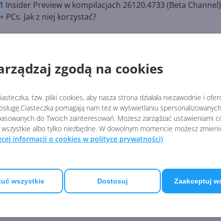
1
Insider Preview w kompilacjach 26120.4733 (Beta Channel)
PCs. Jak z niej korzystać?
aby uzyskać szczegółowe opisy obrazów, wykresów i grafów –
zualnej. Gdy używasz tej akcji po raz pierwszy, wymagane
arządzaj zgodą na cookies
okalnie na Twoim urządzeniu, zapewniając, że Twoje wrażli
asteczka, tzw. pliki cookies, aby nasza strona działała niezawodnie i ofe
t udostępniana Windows Insiderom na Copilot+ PCs
sługę.Ciasteczka pomagają nam też w wyświetlaniu spersonalizowanych 
asowanych do Twoich zainteresowań. Możesz zarządzać ustawieniami co
ilot+ PCs napędzanych przez AMD i Intel nadejdzie
 wszystkie albo tylko niezbędne. W dowolnym momencie możesz zmieni
ęcej informacji o cookies w polityce prywatności)
soft
uć wszystkie
Dostosuj
Zaakceptuj w
we. Sporo nowych funkcji AI