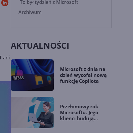
To był tydzień z Microsoft
Archiwum
AKTUALNOŚCI
T ani
Microsoft z dnia na
dzień wycofał nową
funkcję Copilota
Przełomowy rok
Microsoftu. Jego
klienci budują
przewagę dzięki AI