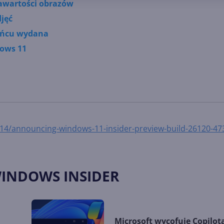
zawartości obrazów
djęć
końcu wydana
dows 11
14/announcing-windows-11-insider-preview-build-26120-47
WINDOWS INSIDER
Microsoft wycofuje Copilota