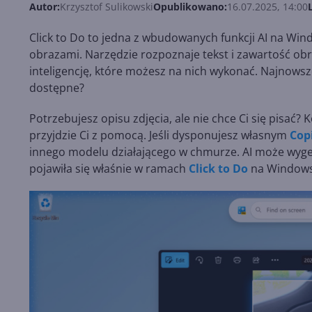
Autor:
Krzysztof Sulikowski
Opublikowano:
16.07.2025, 14:00
Click to Do to jedna z wbudowanych funkcji AI na Wind
obrazami. Narzędzie rozpoznaje tekst i zawartość obr
inteligencję, które możesz na nich wykonać. Najnowsz
dostępne?
Potrzebujesz opisu zdjęcia, ale nie chce Ci się pis
przyjdzie Ci z pomocą. Jeśli dysponujesz własnym
Cop
innego modelu działającego w chmurze. AI może wyge
pojawiła się właśnie w ramach
Click to Do
na Windows