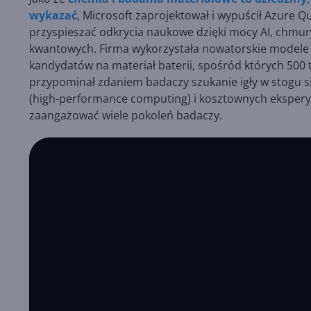
wykazać
, Microsoft zaprojektował i wypuścił Azure 
przyspieszać odkrycia naukowe dzięki mocy AI, chmur
kwantowych. Firma wykorzystała nowatorskie modele 
kandydatów na materiał baterii, spośród których 500 
przypominał zdaniem badaczy szukanie igły w stogu 
(high-performance computing) i kosztownych ekspery
zaangażować wiele pokoleń badaczy.