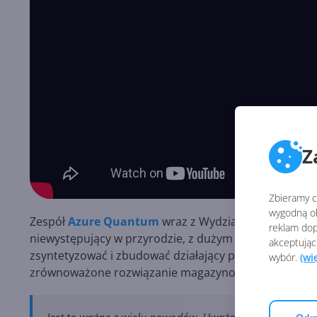
Z
Zbieramy ci
wygodną ob
Zespół
Azure Quantum
wraz z Wydziałem Energii PNN
reklam dop
niewystępujący w przyrodzie, z dużym potencjałem d
akceptując
zsyntetyzować i zbudować działający prototyp, który 
wybór.
(wi
zrównoważone rozwiązanie magazynowania energii. Uży