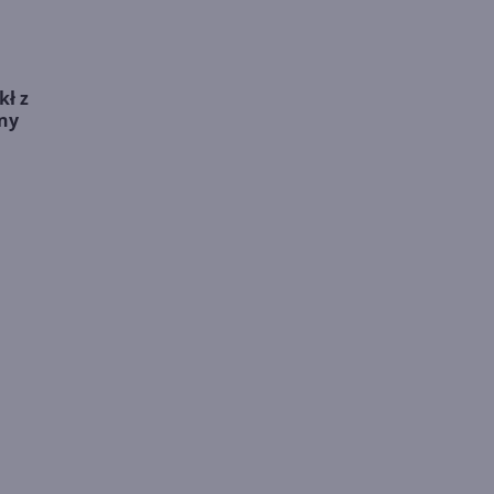
kł z
ony