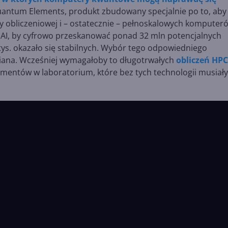
Quantum Elements, produkt zbudowany specjalnie po to, aby
y obliczeniowej i – ostatecznie – pełnoskalowych komputer
AI, by cyfrowo przeskanować ponad 32 mln potencjalnych
tys. okazało się stabilnych. Wybór tego odpowiedniego
siana. Wcześniej wymagałoby to długotrwałych
obliczeń HPC
mentów w laboratorium, które bez tych technologii musiał