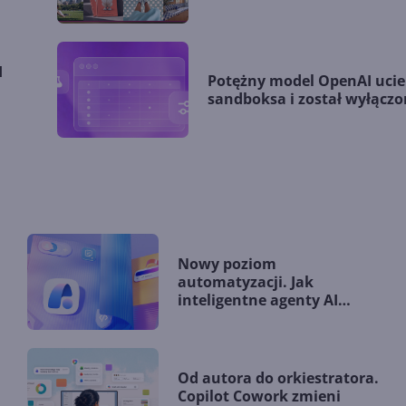
I
Potężny model OpenAI ucie
sandboksa i został wyłącz
Nowy poziom
automatyzacji. Jak
inteligentne agenty AI
zmieniają firmy?
Od autora do orkiestratora.
Copilot Cowork zmieni