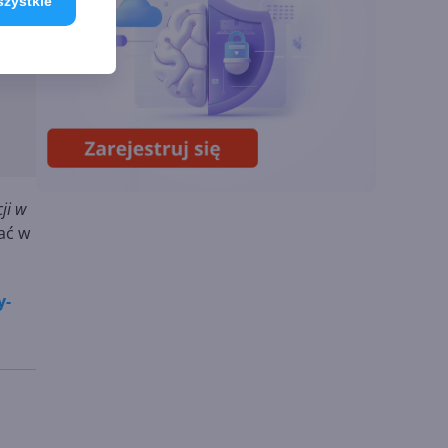
szystkie
modeli GPT-5.6.
Odpowiedź na presję
Chin
Miliardy z AI i
chmury. Microsoft
ogłasza znakomite
wyniki i
superaplikację
ji w
ać w
y-