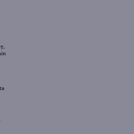
T-
hin
ta
e