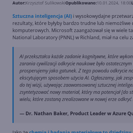
Autor:
Krzysztof Sulikowski
Opublikowano:
10.01.2024, 18:00
Sztuczna inteligencja (AI)
i wysokowydajne przetwar
rezultaty, które byłyby bardzo trudne lub niemożliwe
komputerowych. Microsoft zaangażował się w wiele tak
National Laboratory (PNNL) w Richland, miał na celu za
AI przekształca każde zadanie kognitywne, które wyko
zarania cywilizacji odkrycie naukowe było ostatecznym
prosperujemy jako gatunek. Z tego powodu odkrycie n
ekscytującym sposobem użycia AI. Ogłaszamy, jak zes
do tej wizji, używając zaawansowanej sztucznej intelig
zsyntetyzować nowy materiał, który ma potencjał [do stw
wielu, które zostaną zrealizowane w nowej erze odkry
— Dr. Nathan Baker, Product Leader w Azure Q
Jako że
chemia i badania materiałowe to dziedzin