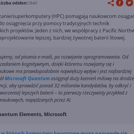
Liczba odsłon:
1840
zanie/superkomputery (HPC) pomagają naukowcom osiąga
 do osiągnięcia przy pomocy tradycyjnych technik
ich projektów. Jeden z nich, we współpracy z Pacific North
projektowanie lepszej, bardziej żywotnej baterii litowej.
nujemy, od pisania e-maili, po rozwijanie oprogramowania. Od
 zadaniem kognitywnym, dzięki któremu rozwijamy się i
aukowe ma prawdopodobnie największy wpływ i jest najbardziej
pół
Microsoft Quantum
osiągnął duży kamień milowy na drodze
encji, aby sprawdzić ponad 32 milionów kandydatów, by odkryć i
orzenia] lepszych baterii – to pierwszy rzeczywisty przykład z
ć naukowych, napędzanych przez AI.
uantum Elements, Microsoft
y, w których komputery kwantowe mogą naprawdę się