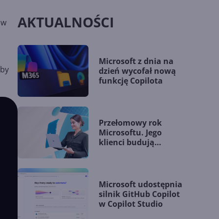
AKTUALNOŚCI
ów
Microsoft z dnia na
yby
dzień wycofał nową
funkcję Copilota
Przełomowy rok
Microsoftu. Jego
klienci budują
przewagę dzięki AI
Microsoft udostępnia
silnik GitHub Copilot
w Copilot Studio