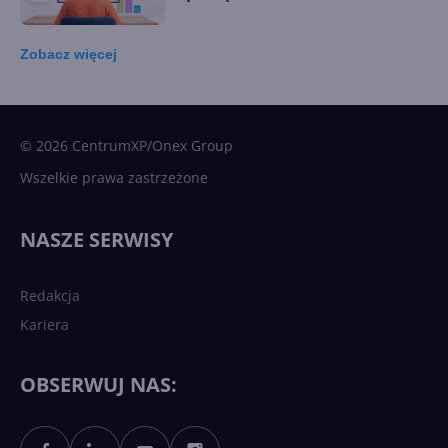
Zobacz
więcej
15 kamieni milowych w
Microsoft AI. Tak rodziła się
sztuczna inteligencja
© 2026 CentrumXP/Onex Group
Wszelkie prawa zastrzeżone
Najnowsze trendy w AI. Co
wydarzy się w 2026 roku w
NASZE SERWISY
sztucznej inteligencji?
Redakcja
Kariera
Każdy komputer z Windows
11 to teraz AI PC dzięki
Copilotowi
OBSERWUJ NAS: