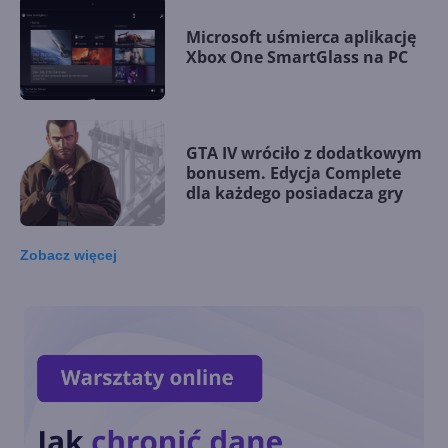
Microsoft uśmierca aplikację
Xbox One SmartGlass na PC
GTA IV wróciło z dodatkowym
bonusem. Edycja Complete
dla każdego posiadacza gry
Zobacz
więcej
Red Dead Redemption 2 trafi
jednak na PC? Potwierdzenie
na stronie Rockstara
Gry z PC kupimy jako prezent
w Microsoft Store