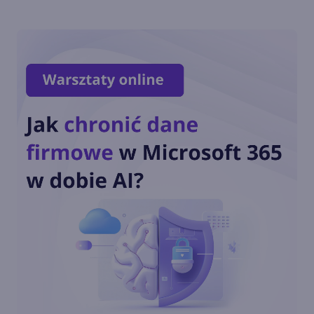
Nowa podatność 0day w
Windows 11, 10 i Server z
nieoficjalną łatką
3 nowe ulepszenia w
Microsoft Authenticator
Setki Milionów Ataków
Dziennie. Microsoft Zwiększa
wysiłki na rzecz
cyberbezpieczeństwa:
Microsoft rozszerza
dostępność ważnej
aktualizacji Microsoft