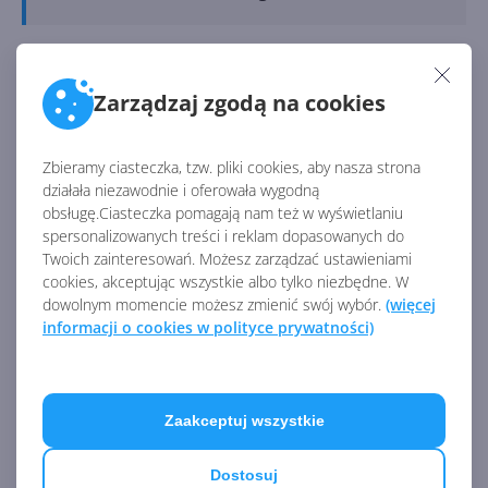
Wynika z tego, że w tym roku nowe złośliwe
oprogramowanie celowało w Windows 60 razy
Zarządzaj zgodą na cookies
częściej niż w Linuksa i aż 5000 razy częściej niż w
macOS.
Zbieramy ciasteczka, tzw. pliki cookies, aby nasza strona
działała niezawodnie i oferowała wygodną
obsługę.Ciasteczka pomagają nam też w wyświetlaniu
Źródło:
spersonalizowanych treści i reklam dopasowanych do
https://www.neowin.net/news/2022-sees-over-5000-
Twoich zainteresowań. Możesz zarządzać ustawieniami
times-new-windows-malware-vs-macos-over-60-
cookies, akceptując wszystkie albo tylko niezbędne. W
times-vs-linux/
dowolnym momencie możesz zmienić swój wybór.
(więcej
informacji o cookies w polityce prywatności)
AKTUALNOŚCI Z KATEGORII
BEZPIECZEŃSTWO
Zaakceptuj wszystkie
AI wykrywa błędy tak szybko,
że Microsoft nie nadąża z ich
Dostosuj
łataniem