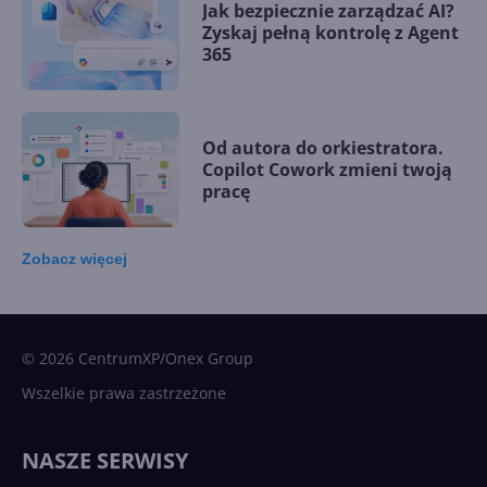
Jak bezpiecznie zarządzać AI?
Zyskaj pełną kontrolę z Agent
365
Od autora do orkiestratora.
Copilot Cowork zmieni twoją
pracę
Zobacz
więcej
15 kamieni milowych w
Microsoft AI. Tak rodziła się
sztuczna inteligencja
© 2026 CentrumXP/Onex Group
Wszelkie prawa zastrzeżone
Najnowsze trendy w AI. Co
wydarzy się w 2026 roku w
NASZE SERWISY
sztucznej inteligencji?