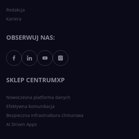
Redakcja
Kariera
Każdy komputer z Windows
11 to teraz AI PC dzięki
Copilotowi
OBSERWUJ NAS:
Sztuczna inteligencja po
polsku. Dość barier
językowych
SKLEP CENTRUMXP
Nowoczesna platforma danych
Efektywna komunikacja
Bezpieczna infrastruktura chmurowa
AI Driven Apps