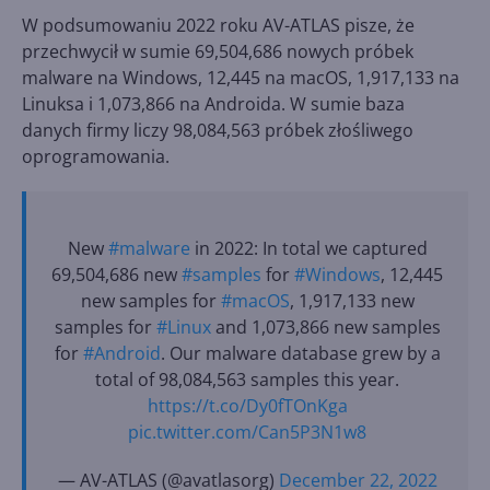
W podsumowaniu 2022 roku AV-ATLAS pisze, że
przechwycił w sumie 69,504,686 nowych próbek
malware na Windows, 12,445 na macOS, 1,917,133 na
Linuksa i 1,073,866 na Androida. W sumie baza
danych firmy liczy 98,084,563 próbek złośliwego
oprogramowania.
New
#malware
in 2022: In total we captured
69,504,686 new
#samples
for
#Windows
, 12,445
new samples for
#macOS
, 1,917,133 new
samples for
#Linux
and 1,073,866 new samples
for
#Android
. Our malware database grew by a
total of 98,084,563 samples this year.
https://t.co/Dy0fTOnKga
pic.twitter.com/Can5P3N1w8
— AV-ATLAS (@avatlasorg)
December 22, 2022