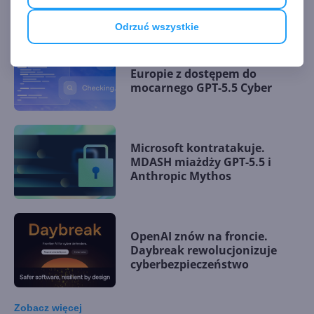
Odrzuć wszystkie
Polska trzecim krajem w
Europie z dostępem do
mocarnego GPT-5.5 Cyber
Microsoft kontratakuje.
MDASH miażdży GPT-5.5 i
Anthropic Mythos
OpenAI znów na froncie.
Daybreak rewolucjonizuje
cyberbezpieczeństwo
Zobacz
więcej