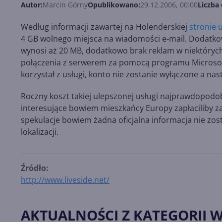
Autor:
Marcin Górny
Opublikowano:
29.12.2006, 00:00
Liczba 
Według informacji zawartej na Holenderskiej
stronie 
4 GB wolnego miejsca na wiadomości e-mail. Dodatkow
wynosi aż 20 MB, dodatkowo brak reklam w niektórych 
połączenia z serwerem za pomocą programu Microsoft 
korzystał z usługi, konto nie zostanie wyłączone a nas
Roczny koszt takiej ulepszonej usługi najprawdopodob
interesujące bowiem mieszkańcy Europy zapłaciliby za 
spekulacje bowiem żadna oficjalna informacja nie zos
lokalizacji.
Źródło:
http://www.liveside.net/
AKTUALNOŚCI Z KATEGORII 