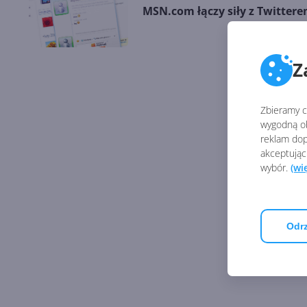
MSN.com łączy siły z Twitter
Z
Zbieramy ci
wygodną ob
reklam dop
akceptując
wybór.
(wi
Odrz