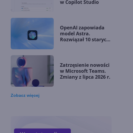
w Copilot Studio
OpenAI zapowiada
model Astra.
Rozwiązał 10 starych
problemów
matematycznych
Zatrzęsienie nowości
w Microsoft Teams.
Zmiany z lipca 2026 r.
Zobacz
więcej
Lista zmian w
Microsoft 365 Copilot.
Podsumowanie lipca
2026