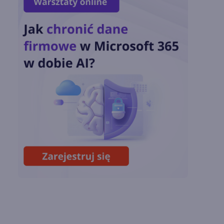
OpenAI tnie ceny
modeli GPT-5.6.
Odpowiedź na presję
Chin
Miliardy z AI i
chmury. Microsoft
ogłasza znakomite
wyniki i
superaplikację
Sztuczna inteligencja
wspiera odkrycia
naukowe. OpenAI
startuje z nowym
programem