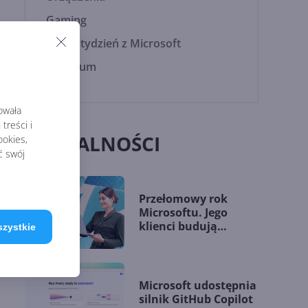
Gaming
To był tydzień z Microsoft
Archiwum
rowała
treści i
AKTUALNOŚCI
okies,
ć swój
Przełomowy rok
Microsoftu. Jego
klienci budują
szystkie
przewagę dzięki AI
Microsoft udostępnia
silnik GitHub Copilot