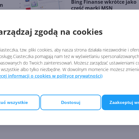
Bing Finanse wkrótce jako
em
część marki MSN
arządzaj zgodą na cookies
asteczka, tzw. pliki cookies, aby nasza strona działała niezawodnie i ofe
sługę.Ciasteczka pomagają nam też w wyświetlaniu spersonalizowanych 
asowanych do Twoich zainteresowań. Możesz zarządzać ustawieniami co
 wszystkie albo tylko niezbędne. W dowolnym momencie możesz zmieni
ęcej informacji o cookies w polityce prywatności)
uć wszystkie
Dostosuj
Zaakceptuj w