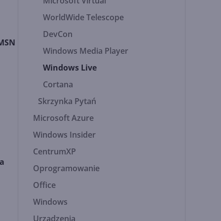
Microsoft Virtual
WorldWide Telescope
DevCon
 MSN
Windows Media Player
Windows Live
Cortana
Skrzynka Pytań
Microsoft Azure
Windows Insider
CentrumXP
ja
Oprogramowanie
Office
Windows
Urządzenia