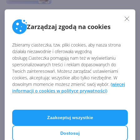
Po dwóch latach Microsoft
Zarządzaj zgodą na cookies
przywraca komentarze na
MSN Wiadomości
Zbieramy ciasteczka, tzw. pliki cookies, aby nasza strona
działała niezawodnie i oferowała wygodną
obsługę.Ciasteczka pomagają nam też w wyświetlaniu
Microsoft udostępnia
spersonalizowanych treści i reklam dopasowanych do
powierzchnię reklamową
Twoich zainteresowań. Możesz zarządzać ustawieniami
klientom Verizon Media
cookies, akceptując wszystkie albo tylko niezbędne. W
dowolnym momencie możesz zmienić swój wybór.
(więcej
informacji o cookies w polityce prywatności)
Microsoft wspiera wolne,
zróżnicowane i rzetelne
dziennikarstwo
Zaakceptuj wszystkie
Zobacz
więcej
Dostosuj
Koniec komentarzy na MSN