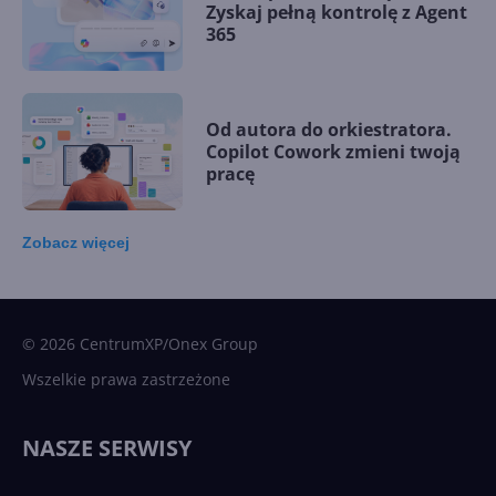
Zyskaj pełną kontrolę z Agent
365
Od autora do orkiestratora.
Copilot Cowork zmieni twoją
pracę
Zobacz
więcej
15 kamieni milowych w
Microsoft AI. Tak rodziła się
sztuczna inteligencja
© 2026 CentrumXP/Onex Group
Wszelkie prawa zastrzeżone
Najnowsze trendy w AI. Co
wydarzy się w 2026 roku w
NASZE SERWISY
sztucznej inteligencji?