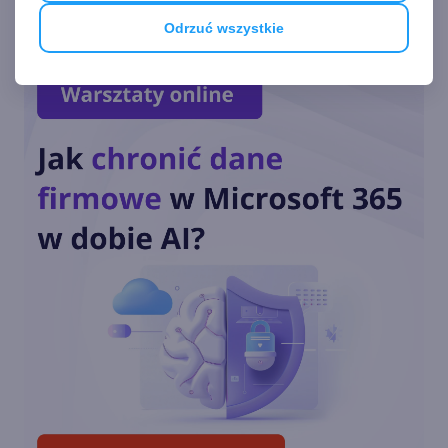
Wiadomości. Microsoft szuka
Odrzuć wszystkie
lepszego systemu
Pakiet aplikacji MSN podbija
platformy iOS i Android
MSN.com łączy siły z
Twitterem
Bing Finanse wkrótce jako
część marki MSN