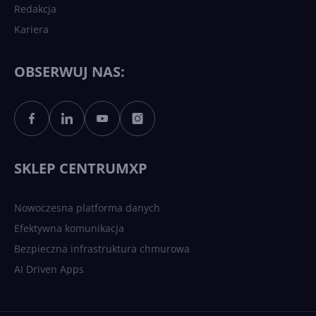
Redakcja
Kariera
Każdy komputer z Windows
11 to teraz AI PC dzięki
Copilotowi
OBSERWUJ NAS:
Sztuczna inteligencja po
polsku. Dość barier
językowych
SKLEP CENTRUMXP
Nowoczesna platforma danych
Efektywna komunikacja
Bezpieczna infrastruktura chmurowa
AI Driven Apps