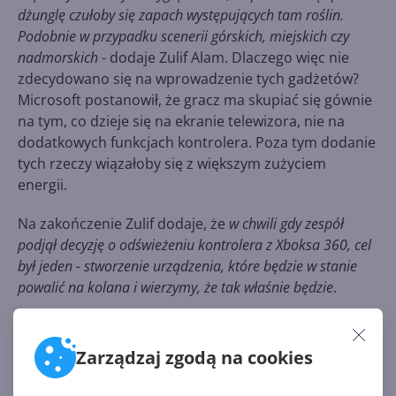
dżunglę czułoby się zapach występujących tam roślin.
Podobnie w przypadku scenerii górskich, miejskich czy
nadmorskich
- dodaje Zulif Alam. Dlaczego więc nie
zdecydowano się na wprowadzenie tych gadżetów?
Microsoft postanowił, że gracz ma skupiać się gównie
na tym, co dzieje się na ekranie telewizora, nie na
dodatkowych funkcjach kontrolera. Poza tym dodanie
tych rzeczy wiązałoby się z większym zużyciem
energii.
Na zakończenie Zulif dodaje, że
w chwili gdy zespół
podjął decyzję o odświeżeniu kontrolera z Xboksa 360, cel
był jeden - stworzenie urządzenia, które będzie w stanie
powalić na kolana i wierzymy, że tak właśnie będzie
.
Źródło:
Zarządzaj zgodą na cookies
http://venturebeat.com/2013/11/18/the-xbox-one-
controller-projectors-smells-and-other-stuff-that-