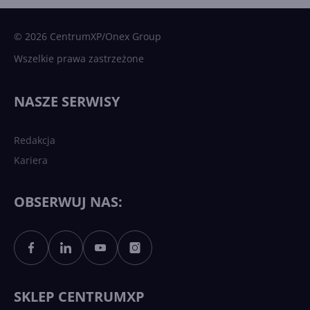
Microsoft AI. Tak rodziła się
sztuczna inteligencja
© 2026 CentrumXP/Onex Group
Wszelkie prawa zastrzeżone
Najnowsze trendy w AI. Co
wydarzy się w 2026 roku w
NASZE SERWISY
sztucznej inteligencji?
Redakcja
Kariera
Każdy komputer z Windows
11 to teraz AI PC dzięki
Copilotowi
OBSERWUJ NAS:
Sztuczna inteligencja po
polsku. Dość barier
językowych
SKLEP CENTRUMXP