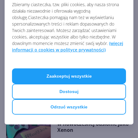
Zbieramy ciasteczka, tzw. pliki cookies, aby nasza strona
didnt-make-it-in-part-1-exclusive/
działała niezawodnie i oferowała wygodną
obsługę.Ciasteczka pomagają nam też w wyświetlaniu
AKTUALNOŚCI Z KATEGORII XBOX 360
spersonalizowanych treści i reklam dopasowanych do
Twoich zainteresowań. Możesz zarządzać ustawieniami
cookies, akceptując wszystkie albo tylko niezbędne. W
Sklep Xbox 360 Store zostanie
dowolnym momencie możesz zmienić swój wybór.
(więcej
dziś zamknięty. Ostatnia
informacji o cookies w polityce prywatności)
szansa na zakupy!
Zaakceptuj wszystkie
Xbox 360 Store zostanie
zamknięty w lipcu 2024
Dostosuj
Odrzuć wszystkie
Kontroler Xbox 360 powraca
w nowoczesnej odsłonie jako
Xenon