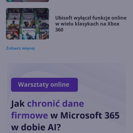
Ubisoft wyłączł funkcje online
w wielu klasykach na Xbox
360
Zobacz
więcej
Halo utraci dostęp do usług
online na Xbox 360
Nie potrzeba będzie Xbox Live
Gold, aby zapisywać save'y w
chmurze na Xbox 360
Xbox 360 z pierwszą od