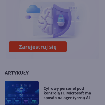
dłuższego czasu aktualizacją
systemu
Żegnamy kolejną aplikację na
Xbox 360. Najwyższa pora na
zmianę na Xbox One?
ARTYKUŁY
Cyfrowy personel pod
kontrolą IT. Microsoft ma
sposób na agentyczną AI