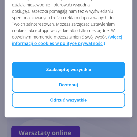
działała niezawodnie i oferowała wygodną
obsługę.Ciasteczka pomagają nam też w wyświetlaniu
spersonalizowanych treści i reklam dopasowanych do
Twoich zainteresowań. Możesz zarządzać ustawieniami
Zapraszamy na darmowe
cookies, akceptując wszystkie albo tylko niezbędne. W
warsztaty: 4 sposoby na
dowolnym momencie możesz zmienić swój wybór.
(więcej
ochronę danych w chmurze w
informacji o cookies w polityce prywatności)
dobie AI
Bezpieczna praca zespołu
Zaakceptuj wszystkie
sprzedażowego na Onex Day
vol. 3
Dostosuj
Zobacz
więcej
Odrzuć wszystkie
Czas na zapowiedź kolejnej
prelekcji Onex Day vol. 3!