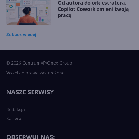
Od autora do orkiestratora.
Copilot Cowork zmieni twoją
pracę
Zobacz
więcej
15 kamieni milowych w
Microsoft AI. Tak rodziła się
sztuczna inteligencja
© 2026 CentrumXP/Onex Group
Wszelkie prawa zastrzeżone
Najnowsze trendy w AI. Co
wydarzy się w 2026 roku w
NASZE SERWISY
sztucznej inteligencji?
Redakcja
Kariera
Każdy komputer z Windows
11 to teraz AI PC dzięki
Copilotowi
OBSERWUJ NAS: