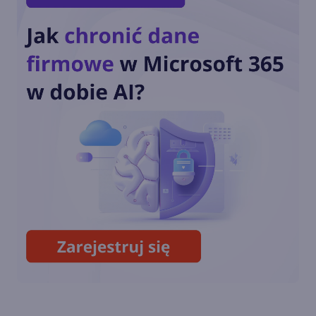
Poznaj agendę Onex Day vol.
3!
Zapraszamy na Konferencję
Onex Day - 3. edycja
Zapraszamy na darmowe
warsztaty: Jak zadbać o
bezpieczeństwo informacji w
Microsoft 365 i Copilot