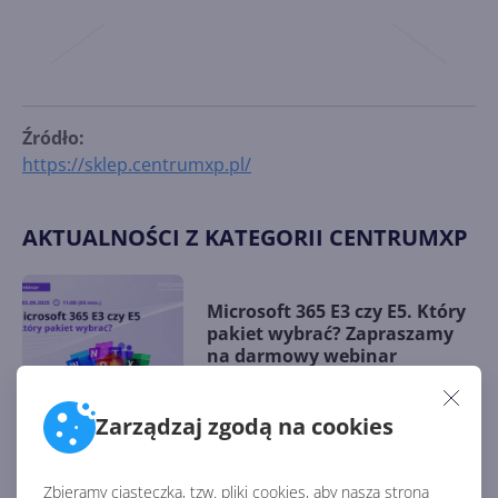
Źródło:
https://sklep.centrumxp.pl/
AKTUALNOŚCI Z KATEGORII CENTRUMXP
Microsoft 365 E3 czy E5. Który
pakiet wybrać? Zapraszamy
na darmowy webinar
Zarządzaj zgodą na cookies
AI może służyć ludziom. Nowe
partnerstwo Onex Group i AI
Zbieramy ciasteczka, tzw. pliki cookies, aby nasza strona
for People