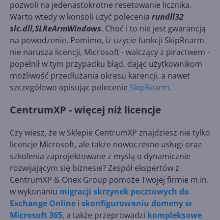
pozwoli na jedenastokrotne resetowanie licznika.
Warto wtedy w konsoli użyć polecenia
rundll32
slc.dll,SLReArmWindows
. Choć i to nie jest gwarancją
na powodzenie. Pomimo, iż użycie funkcji SkipRearm
nie narusza licencji, Microsoft - walczący z piractwem -
popełnił w tym przypadku błąd, dając użytkownikom
możliwość przedłużania okresu karencji, a nawet
szczegółowo opisując polecenie
SkipRearm
.
CentrumXP - więcej niż licencje
Czy wiesz, że w Sklepie CentrumXP znajdziesz nie tylko
licencje Microsoft, ale także nowoczesne usługi oraz
szkolenia zaprojektowane z myślą o dynamicznie
rozwijającym się biznesie? Zespół ekspertów z
CentrumXP & Onex Group pomoże Twojej firmie m.in.
w wykonaniu
migracji skrzynek pocztowych do
Exchange Online
i
skonfigurowaniu domeny w
Microsoft 365
, a także przeprowadzi
kompleksowe