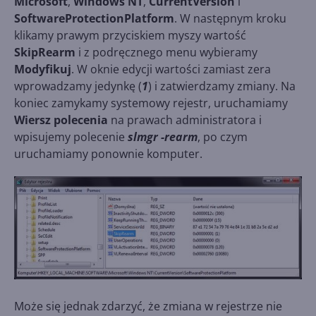
Microsoft
,
Windows NT
,
CurrentVersion
i
SoftwareProtectionPlatform
. W następnym kroku
klikamy prawym przyciskiem myszy wartość
SkipRearm
i z podręcznego menu wybieramy
Modyfikuj
. W oknie edycji wartości zamiast zera
wprowadzamy jedynkę (
1
) i zatwierdzamy zmiany. Na
koniec zamykamy systemowy rejestr, uruchamiamy
Wiersz polecenia
na prawach administratora i
wpisujemy polecenie
slmgr -rearm
, po czym
uruchamiamy ponownie komputer.
Może się jednak zdarzyć, że zmiana w rejestrze nie