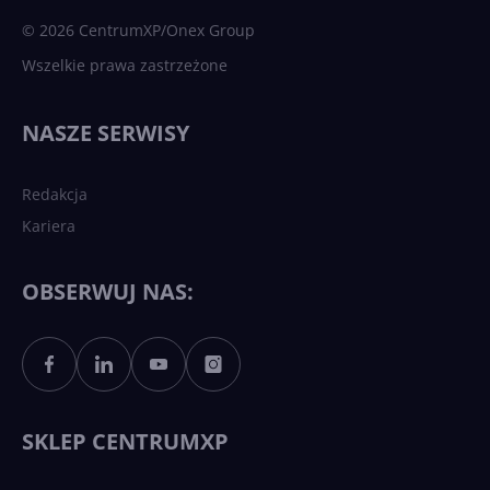
© 2026 CentrumXP/Onex Group
Wszelkie prawa zastrzeżone
Najnowsze trendy w AI. Co
wydarzy się w 2026 roku w
NASZE SERWISY
sztucznej inteligencji?
Redakcja
Kariera
Każdy komputer z Windows
11 to teraz AI PC dzięki
Copilotowi
OBSERWUJ NAS:
Sztuczna inteligencja po
polsku. Dość barier
językowych
SKLEP CENTRUMXP