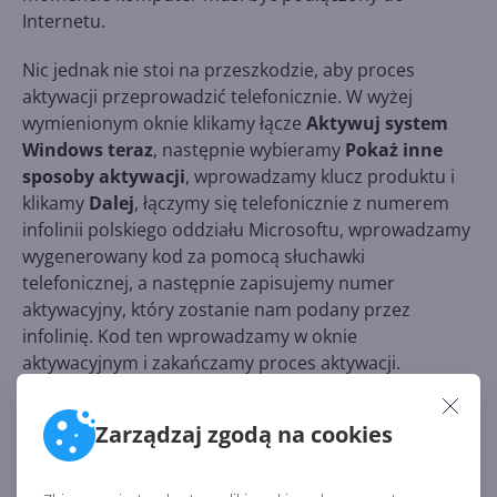
Internetu.
Nic jednak nie stoi na przeszkodzie, aby proces
aktywacji przeprowadzić telefonicznie. W wyżej
wymienionym oknie klikamy łącze
Aktywuj system
Windows teraz
, następnie wybieramy
Pokaż inne
sposoby aktywacji
, wprowadzamy klucz produktu i
klikamy
Dalej
, łączymy się telefonicznie z numerem
infolinii polskiego oddziału Microsoftu, wprowadzamy
wygenerowany kod za pomocą słuchawki
telefonicznej, a następnie zapisujemy numer
aktywacyjny, który zostanie nam podany przez
infolinię. Kod ten wprowadzamy w oknie
aktywacyjnym i zakańczamy proces aktywacji.
Zarządzaj zgodą na cookies