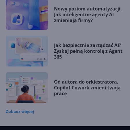
Nowy poziom automatyzacji.
Jak inteligentne agenty AI
zmieniają firmy?
Jak bezpiecznie zarządzać AI?
Zyskaj pełną kontrolę z Agent
365
Od autora do orkiestratora.
Copilot Cowork zmieni twoją
pracę
Zobacz
więcej
15 kamieni milowych w
Microsoft AI. Tak rodziła się
sztuczna inteligencja