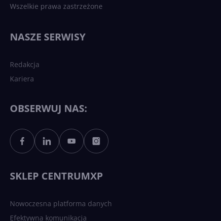
Wszelkie prawa zastrzeżone
Najnowsze trendy w AI. Co
wydarzy się w 2026 roku w
NASZE SERWISY
sztucznej inteligencji?
Redakcja
Kariera
Każdy komputer z Windows
11 to teraz AI PC dzięki
Copilotowi
OBSERWUJ NAS:
Sztuczna inteligencja po
polsku. Dość barier
językowych
SKLEP CENTRUMXP
Nowoczesna platforma danych
Efektywna komunikacja