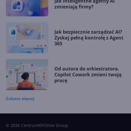
Jak inteligentne agenty AI
zmieniają firmy?
Jak bezpiecznie zarządzać AI?
Zyskaj pełną kontrolę z Agent
365
Od autora do orkiestratora.
Copilot Cowork zmieni twoją
pracę
Zobacz
więcej
15 kamieni milowych w
Microsoft AI. Tak rodziła się
sztuczna inteligencja
© 2026 CentrumXP/Onex Group