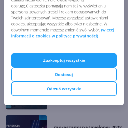
obsługę.Ciasteczka pomagają nam też w wyświetlaniu
spersonalizowanych treści i reklam dopasowanych do
Microsoft Project z
Twoich zainteresowań. Możesz zarządzać ustawieniami
CentrumXP - dowiedz się
cookies, akceptując wszystkie albo tylko niezbędne. W
więcej dzięki serii
dowolnym momencie możesz zmienić swój wybór.
(więcej
dedykowanych materiałów!
informacji o cookies w polityce prywatności)
Zapraszamy na EXPERT
SUMMIT 2022 – All about
Zaakceptuj wszystkie
Microsoft technologies
(online)
Dostosuj
Zapraszamy na Women
Odrzuć wszystkie
TechStyle Summit 2022
(online) Autumn Edition
Zapraszamy na Javeloper 2022