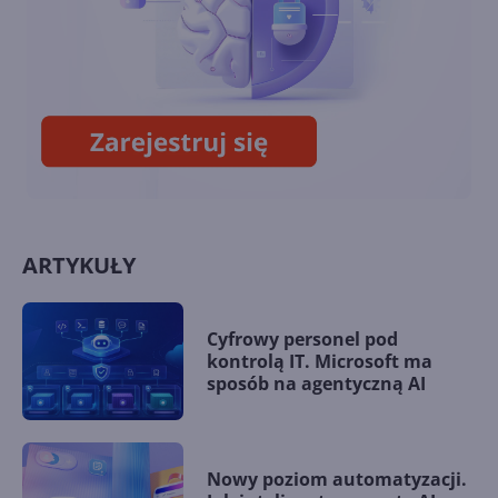
Zapraszamy na SForce
Summit 2022 (online) - III.
edycję największej polskiej
konferencji poświęconej
Salesforce
ARTYKUŁY
Cyfrowy personel pod
kontrolą IT. Microsoft ma
sposób na agentyczną AI
Nowy poziom automatyzacji.