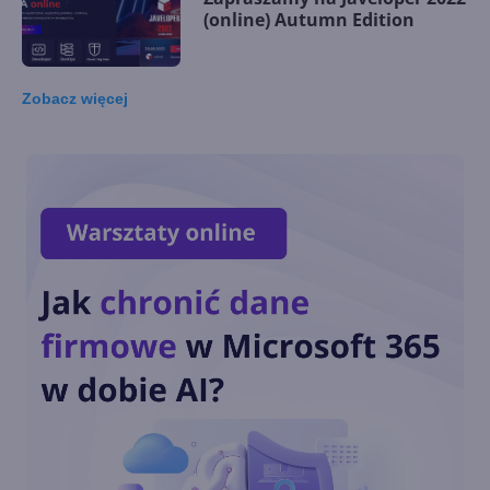
(online) Autumn Edition
Zobacz
więcej
Zapraszamy na dev.js Summit
2022 (online) Autumn Edition
Zapraszamy na Cloud Summit
2022 (online) Poland
Community Conference
Zapraszamy na Javeloper 2022
(online), największa polską
konferencję o Java