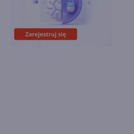
Chin
Miliardy z AI i
chmury. Microsoft
ogłasza znakomite
wyniki i
superaplikację