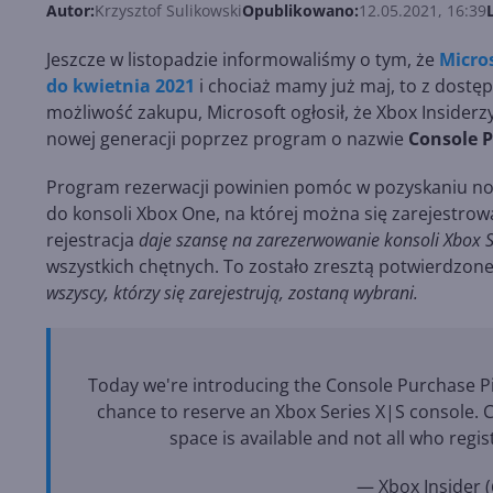
Autor:
Krzysztof Sulikowski
Opublikowano:
12.05.2021, 16:39
Jeszcze w listopadzie informowaliśmy o tym, że
Micro
do kwietnia 2021
i chociaż mamy już maj, to z dostępn
możliwość zakupu, Microsoft ogłosił, że Xbox Insider
nowej generacji poprzez program o nazwie
Console P
Program rezerwacji powinien pomóc w pozyskaniu n
do konsoli Xbox One, na której można się zarejestrowa
rejestracja
daje szansę na zarezerwowanie konsoli Xbox S
wszystkich chętnych. To zostało zresztą potwierdzon
wszyscy, którzy się zarejestrują, zostaną wybrani.
Today we're introducing the Console Purchase Pi
chance to reserve an Xbox Series X|S console. C
space is available and not all who regis
— Xbox Insider 