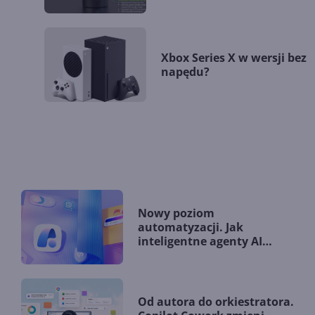
Xbox Series X w wersji bez
napędu?
Nowy poziom
automatyzacji. Jak
inteligentne agenty AI
zmieniają firmy?
Od autora do orkiestratora.