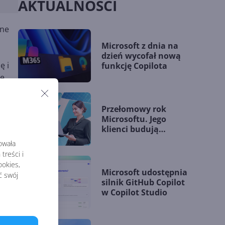
AKTUALNOŚCI
ane
Microsoft z dnia na
dzień wycofał nową
ę i
funkcję Copilota
ie
Przełomowy rok
Microsoftu. Jego
klienci budują
nie
przewagę dzięki AI
rowała
treści i
okies,
Microsoft udostępnia
ć swój
silnik GitHub Copilot
w Copilot Studio