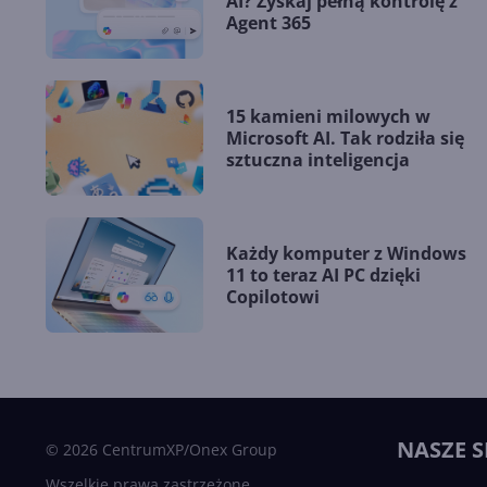
AI? Zyskaj pełną kontrolę z
Agent 365
15 kamieni milowych w
Microsoft AI. Tak rodziła się
sztuczna inteligencja
Każdy komputer z Windows
11 to teraz AI PC dzięki
Copilotowi
NASZE S
© 2026 CentrumXP/Onex Group
Wszelkie prawa zastrzeżone