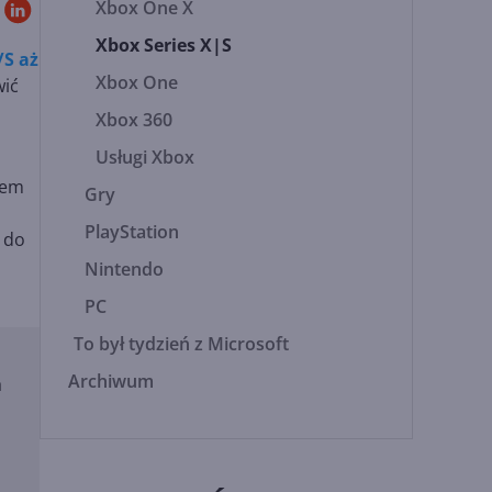
Xbox One X
Xbox Series X|S
/S aż
Xbox One
wić
Xbox 360
Usługi Xbox
pem
Gry
PlayStation
e do
Nintendo
PC
To był tydzień z Microsoft
Archiwum
a