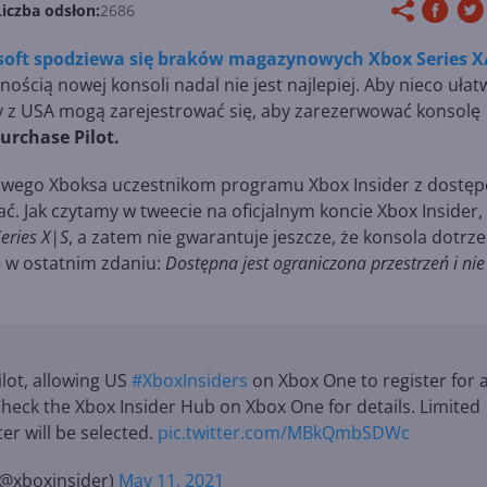
Liczba odsłon:
2686
soft spodziewa się braków magazynowych Xbox Series X
ością nowej konsoli nadal nie jest najlepiej. Aby nieco ułat
zy z USA mogą zarejestrować się, aby zarezerwować konsolę
urchase Pilot.
owego Xboksa uczestnikom programu Xbox Insider z dostę
ć. Jak czytamy w tweecie na oficjalnym koncie Xbox Insider,
eries X|S
, a zatem nie gwarantuje jeszcze, że konsola dotrz
e w ostatnim zdaniu:
Dostępna jest ograniczona przestrzeń i nie
lot, allowing US
#XboxInsiders
on Xbox One to register for 
heck the Xbox Insider Hub on Xbox One for details. Limited
ter will be selected.
pic.twitter.com/MBkQmbSDWc
(@xboxinsider)
May 11, 2021