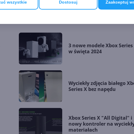
uć wszystkie
Dostosuj
Zaakceptuj w
BOX SERIES X|S
S
3 nowe modele Xbox Series
w święta 2024
Wyciekły zdjęcia białego Xb
Series X bez napędu
Xbox Series X "All Digital" i
nowy kontroler na wyciekł
materiałach