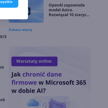
szystkie
OpenAI zapowiada
model Astra.
Rozwiązał 10 starych
problemów
matematycznych
Zobacz
więcej
Zatrzęsienie nowości
 X/S
w Microsoft Teams.
Zmiany z lipca 2026 r.
Lista zmian w
ox
Microsoft 365 Copilot.
Podsumowanie lipca
2026
OpenAI tnie ceny
ych
modeli GPT-5.6.
Odpowiedź na presję