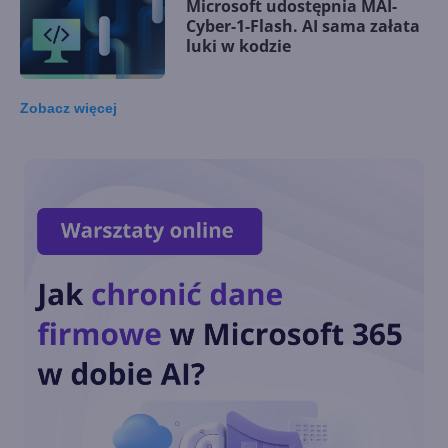
Microsoft udostępnia MAI-
Cyber-1-Flash. AI sama załata
luki w kodzie
Zobacz
więcej
Microsoft wśród założycieli
Open Secure AI Alliance do
walki z zagrożeniami AI
Microsoft stawia na własne
modele AI w aplikacjach i
chmurze
Autonomiczne modele
OpenAI przeprowadziły
cyberatak na serwery Hugging
Face