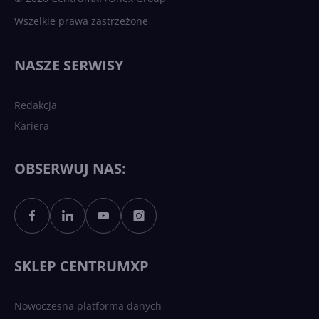
Wszelkie prawa zastrzeżone
Najnowsze trendy w AI. Co
wydarzy się w 2026 roku w
NASZE SERWISY
sztucznej inteligencji?
Redakcja
Kariera
Każdy komputer z Windows
11 to teraz AI PC dzięki
Copilotowi
OBSERWUJ NAS:
Sztuczna inteligencja po
polsku. Dość barier
językowych
SKLEP CENTRUMXP
Nowoczesna platforma danych