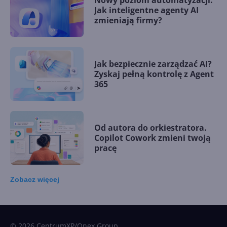
Nowy poziom automatyzacji.
Jak inteligentne agenty AI
zmieniają firmy?
Jak bezpiecznie zarządzać AI?
Zyskaj pełną kontrolę z Agent
365
Od autora do orkiestratora.
Copilot Cowork zmieni twoją
pracę
Zobacz
więcej
15 kamieni milowych w
Microsoft AI. Tak rodziła się
sztuczna inteligencja
© 2026 CentrumXP/Onex Group