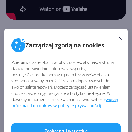
Foundry IQ
Zarządzaj zgodą na cookies
Trójkę nowych warstw inteligencji dopełnia Foundry
IQ, w pełni zarządzalny system wiedzy, którego można
Zbieramy ciasteczka, tzw. pliki cookies, aby nasza strona
używać do uziemiania agentów AI. Będzie on posiadał
działała niezawodnie i oferowała wygodną
silnik pozyskiwania wiedzy uruchamiany na wielu
obsługę.Ciasteczka pomagają nam też w wyświetlaniu
źródłach danych, wliczając w to Work IQ, Fabric IQ,
spersonalizowanych treści i reklam dopasowanych do
usługi danych Microsoft Azure, niestandardowe
Twoich zainteresowań. Możesz zarządzać ustawieniami
aplikacje webowe i cały internet. W gruncie rzeczy
cookies, akceptując wszystkie albo tylko niezbędne. W
dowolnym momencie możesz zmienić swój wybór.
(więcej
będzie to pojedynczy punkt końcowy, dostarczający
informacji o cookies w polityce prywatności)
wysokiej jakości dane organizacyjne, maksymalizując
kontekst dla
aplikacji AI
.
Microsoft Foundry pozwala deweloperom budować
Zaakceptuj wszystkie