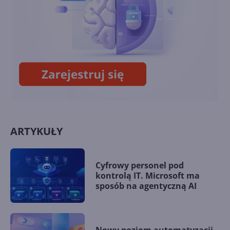
Potężny model OpenAI uciekł
z sandboksa i został
wyłączony
ARTYKUŁY
Cyfrowy personel pod
kontrolą IT. Microsoft ma
sposób na agentyczną AI