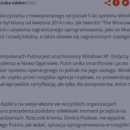
Liczba odsłon:
5582
a korzystaniu z niewspieranego od ponad 5 lat systemu Win
ie był łatany od kwietnia 2014 roku. Jak twierdzi "The Mosco
iwości używania zagranicznego oprogramowania, jako że Mo
ć rozwój lokalny, a także obawia się zagranicznych szpiegó
 komputerach Putina jest uruchomiony Windows XP. Dotyczy 
zydenta w Nowo-Ogariowie. Putin unika smartfonów i przez 
ybór systemu operacyjnego to jednak nie jego zasługa. Win
o użytku przez rosyjskie agencje rządowe, co potwierdzaj
ł wprawdzie certyfikację, ale tylko dla komputerów, które n
Apple'a na swoje własne we wszystkich organizacjach
 Biuro prezydenta podobno odwlekało moment przejścia na
dzeniach. Rzecznik Kremla, Dmitrij Peskow, nie wyjaśnił,
ego Putina. Jak widać, sytuacja oprogramowania w rosyjski