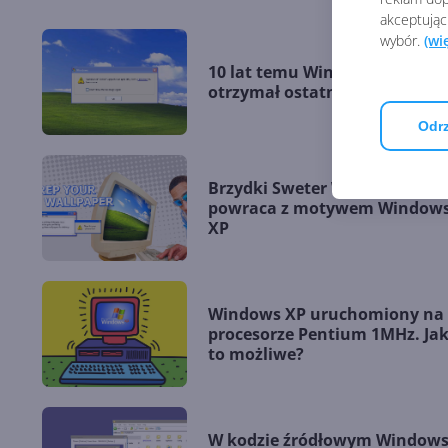
akceptując
wybór.
(wi
10 lat temu Windows XP
otrzymał ostatnią aktualizacj
Odrz
Brzydki Sweter Windows
powraca z motywem Window
XP
Windows XP uruchomiony na
procesorze Pentium 1MHz. Ja
to możliwe?
W kodzie źródłowym Window