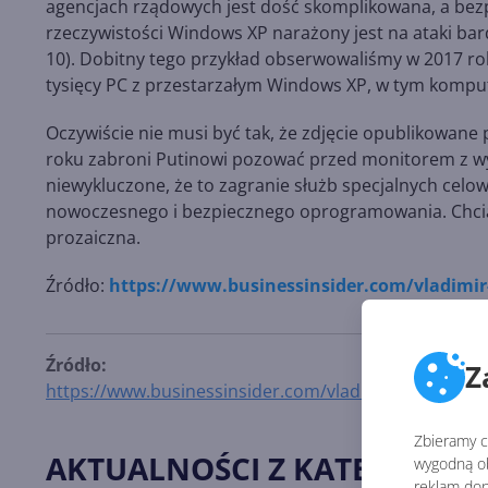
agencjach rządowych jest dość skomplikowana, a bezp
rzeczywistości Windows XP narażony jest na ataki bard
10). Dobitny tego przykład obserwowaliśmy w 2017 ro
tysięcy PC z przestarzałym Windows XP, w tym komputer
Oczywiście nie musi być tak, że zdjęcie opublikowane
roku zabroni Putinowi pozować przed monitorem z w
niewykluczone, że to zagranie służb specjalnych celow
nowoczesnego i bezpiecznego oprogramowania. Chcia
prozaiczna.
Źródło:
https://www.businessinsider.com/vladimir
Źródło:
Z
https://www.businessinsider.com/vladimir-putin-use
Zbieramy ci
AKTUALNOŚCI Z KATEGORII 
wygodną ob
reklam dop