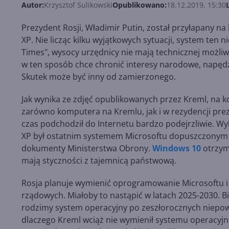
Autor:
Krzysztof Sulikowski
Opublikowano:
18.12.2019, 15:30
Prezydent Rosji, Władimir Putin, został przyłapany n
XP. Nie licząc kilku wyjątkowych sytuacji, system ten n
Times", wysocy urzędnicy nie mają technicznej możl
w ten sposób chce chronić interesy narodowe, napędzi
Skutek może być inny od zamierzonego.
Jak wynika ze zdjęć opublikowanych przez Kreml, na
zarówno komputera na Kremlu, jak i w rezydencji pre
czas podchodził do Internetu bardzo podejrzliwie. W
XP był ostatnim systemem Microsoftu dopuszczonym d
dokumenty Ministerstwa Obrony.
Windows 10
otrzyma
mają styczności z tajemnicą państwową.
Rosja planuje wymienić oprogramowanie Microsoftu i 
rządowych. Miałoby to nastąpić w latach 2025-2030.
rodzimy system operacyjny po zeszłorocznych niepowo
dlaczego Kreml wciąż nie wymienił systemu operacyjn