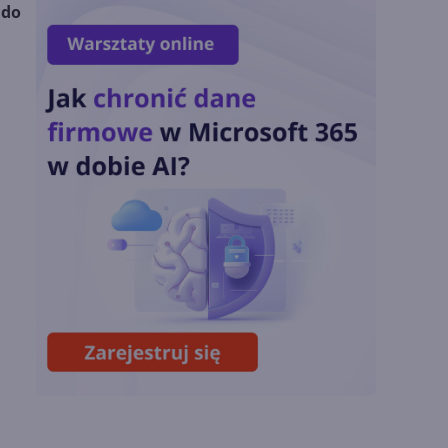
 do
OpenAI tnie ceny
modeli GPT-5.6.
Odpowiedź na presję
Chin
Miliardy z AI i
chmury. Microsoft
ogłasza znakomite
wyniki i
superaplikację
Sztuczna inteligencja
wspiera odkrycia
naukowe. OpenAI
startuje z nowym
programem