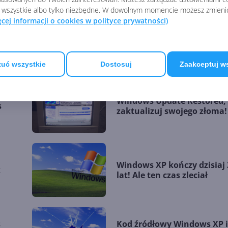
 wszystkie albo tylko niezbędne. W dowolnym momencie możesz zmieni
ęcej informacji o cookies w polityce prywatności)
Windows XP 2024 Edition -
ę
pomarzyć zawsze można
uć wszystkie
Dostosuj
Zaakceptuj w
Windows Update Restored, 
s
zaktualizuj swojego złoma!
Windows XP kończy dzisiaj 
k
lat! Ale ten czas zleciał
s
Kod źródłowy Windows XP 