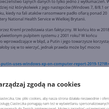
ieczeństwo tajnych danych to tylko jedno z wytłumaczeń. 
ziej niż którykolwiek z jego następców (Windows 7, 8/8.1 o
ku, kiedy na fali ataków ransomware padło ofiarą ponad 20
y National Health Service w Wielkiej Brytanii.
 przez Kreml przedstawia stan faktyczny. W końcu kto w 201
yświetlonym pulpitem systemu z 2001 roku? W końcu
o wprowadzające w błąd, a Putin i jego towarzysze korzysta
łoby się w to wierzyć, jednak prawda może być mocno
-putin-uses-windows-xp-on-computer-report-2019-12?IR
arządzaj zgodą na cookies
s-windows-xp-on-computer-report-2019-12?IR=T
asteczka, tzw. pliki cookies, aby nasza strona działała niezawodnie i ofe
WINDOWS XP
sługę.Ciasteczka pomagają nam też w wyświetlaniu spersonalizowanych 
asowanych do Twoich zainteresowań. Możesz zarządzać ustawieniami co