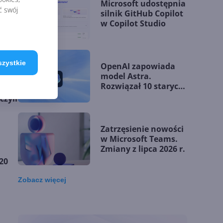
Microsoft udostępnia
ć swój
silnik GitHub Copilot
w Copilot Studio
szystkie
OpenAI zapowiada
model Astra.
Rozwiązał 10 starych
problemów
czyli
matematycznych
Zatrzęsienie nowości
w Microsoft Teams.
Zmiany z lipca 2026 r.
20
Zobacz
więcej
Lista zmian w
Microsoft 365 Copilot.
Podsumowanie lipca
i
2026