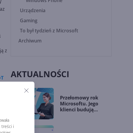
Windows Phone
W
raz
Urządzenia
Gaming
To był tydzień z Microsoft
8
Archiwum
ją z
AKTUALNOŚCI
=T
Przełomowy rok
Microsoftu. Jego
klienci budują
przewagę dzięki AI
rowała
treści i
okies,