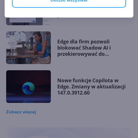
Copilot przejmuje ster w Edge.
Agentyczna AI klika za
pracownika
Edge dla firm pozwoli
blokować Shadow AI i
przekierowywać do
bezpiecznego Copilota
Nowe funkcje Copilota w
Edge. Zmiany w aktualizacji
147.0.3912.60
Zobacz
więcej
Microsoft Edge dla firm
integruje się z Microsoft 365
Copilot Chat