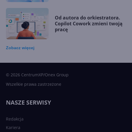
Od autora do orkiestratora.
Copilot Cowork zmieni twoją
pracę
Zobacz
więcej
15 kamieni milowych w
Microsoft AI. Tak rodziła się
sztuczna inteligencja
© 2026 CentrumXP/Onex Group
Wszelkie prawa zastrzeżone
Najnowsze trendy w AI. Co
wydarzy się w 2026 roku w
NASZE SERWISY
sztucznej inteligencji?
Redakcja
Kariera
Każdy komputer z Windows