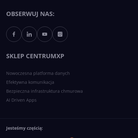
11 to teraz AI PC dzięki
Copilotowi
OBSERWUJ NAS:
Sztuczna inteligencja po
polsku. Dość barier
językowych
SKLEP CENTRUMXP
Nowoczesna platforma danych
Efektywna komunikacja
Bezpieczna infrastruktura chmurowa
AI Driven Apps
Jesteśmy częścią: