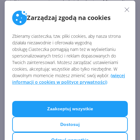
wielkiego znaczenia, aczkolwiek zdaniem Microsoftu
może ona być przydatna w celach edukacyjnych, a
Zarządzaj zgodą na cookies
także dla deweloperów, którzy dzięki niej mogą
zidentyfikować problemy z layoutem strony.
Zbieramy ciasteczka, tzw. pliki cookies, aby nasza strona
działała niezawodnie i oferowała wygodną
Źródło:
obsługę.Ciasteczka pomagają nam też w wyświetlaniu
https://techdows.com/2019/08/microsoft-is-working-
spersonalizowanych treści i reklam dopasowanych do
to-bring-3d-view-to-chromium-now-can-be-enabled-
Twoich zainteresowań. Możesz zarządzać ustawieniami
cookies, akceptując wszystkie albo tylko niezbędne. W
in-new-edge-browser.html
dowolnym momencie możesz zmienić swój wybór.
(więcej
AKTUALNOŚCI Z KATEGORII EDGE
informacji o cookies w polityce prywatności)
Edge bez inteligentnej historii.
Zaakceptuj wszystkie
Microsoft niespodziewanie
kasuje funkcję AI
Dostosuj
Odrzuć wszystkie