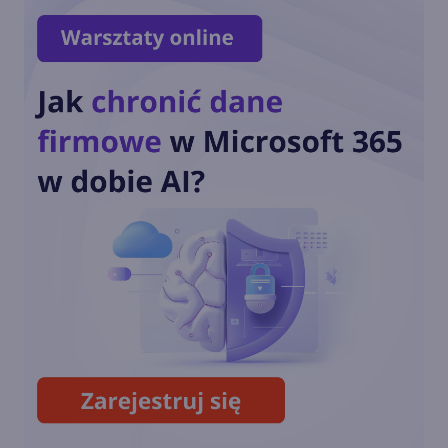
Copilot Mode w Edge. Nowy
tryb AI w przeglądarce
Copilot w menu
kontekstowym i na stronie
nowej karty w Edge
Podsumowanie roku 2024 w
Microsoft Edge. Sprawdź
statystyki!