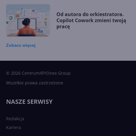
Od autora do orkiestratora.
Copilot Cowork zmieni twoją
pracę
Zobacz
więcej
15 kamieni milowych w
Microsoft AI. Tak rodziła się
sztuczna inteligencja
© 2026 CentrumXP/Onex Group
Wszelkie prawa zastrzeżone
Najnowsze trendy w AI. Co
wydarzy się w 2026 roku w
NASZE SERWISY
sztucznej inteligencji?
Redakcja
Kariera
Każdy komputer z Windows
11 to teraz AI PC dzięki