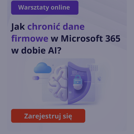
Microsoft Authenticator nie
jest już dostępny na Apple
Watch
Microsoft Authenticator
zostanie wycofany z Apple
Watch
Microsoft poprawia SwiftKey
na iOS