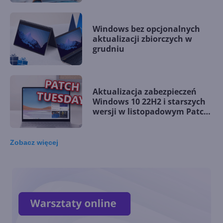
Windows bez opcjonalnych
aktualizacji zbiorczych w
grudniu
Aktualizacja zabezpieczeń
Windows 10 22H2 i starszych
wersji w listopadowym Patch
Tuesday
Zobacz
więcej
Windows 10 LTSC z obsługą
nowych procesorów i
wsparciem do 2027 r.
Dziś ostatnia szansa na