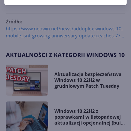
danych z poprzednich miesięcy.
Źródło:
https://www.neowin.net/news/adduplex-windows-10-
mobile-isnt-growing-anniversary-update-reaches-77-
of-windows-10-pcs
AKTUALNOŚCI Z KATEGORII WINDOWS 10
Aktualizacja bezpieczeństwa
Windows 10 22H2 w
grudniowym Patch Tuesday
Windows 10 22H2 z
poprawkami w listopadowej
aktualizacji opcjonalnej (build
19045.5198)