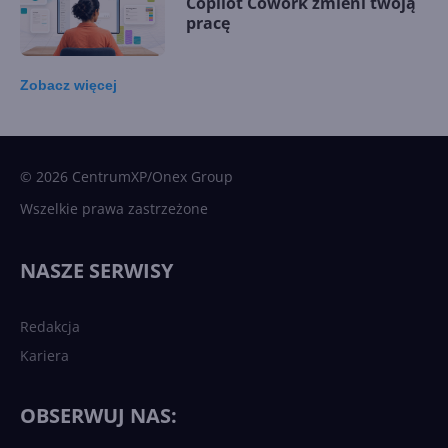
Copilot Cowork zmieni twoją
pracę
Zobacz
więcej
15 kamieni milowych w
Microsoft AI. Tak rodziła się
sztuczna inteligencja
© 2026 CentrumXP/Onex Group
Wszelkie prawa zastrzeżone
Najnowsze trendy w AI. Co
wydarzy się w 2026 roku w
NASZE SERWISY
sztucznej inteligencji?
Redakcja
Kariera
Każdy komputer z Windows
11 to teraz AI PC dzięki
Copilotowi
OBSERWUJ NAS: