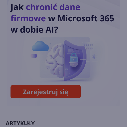
pobranie Paint 3D
Przedłużone wsparcie
Windows 10 również dla
konsumentów. Ile będzie
kosztować?
Październikowa aktualizacja
opcjonalna Windows 10 22H2
(build 19045.5073)
ARTYKUŁY