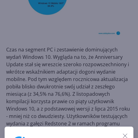
Czas na segment PC i zestawienie dominujących
wydań Windows 10. Wygląda na to, że Anniversary
Update stał się wreszcie szeroko rozpowszechniony i
wkrótce wskaźnikiem adaptacji dogoni wydanie
mobilne. Pod tym względem rocznicowa aktualizacja
pobiła blisko dwukrotnie swój udział z zeszłego
miesiąca (z 34,5% na 76,6%). Z listopadowych
kompilacji korzysta prawie co piąty użytkownik
Windows 10, a z podstawowej wersji z lipca 2015 roku
- mniej niż co dwudziesty. Użytkowników testujących
wydania z gałęzi Redstone 2 w ramach programu
Windows Insider jest obecnie 0,7%.