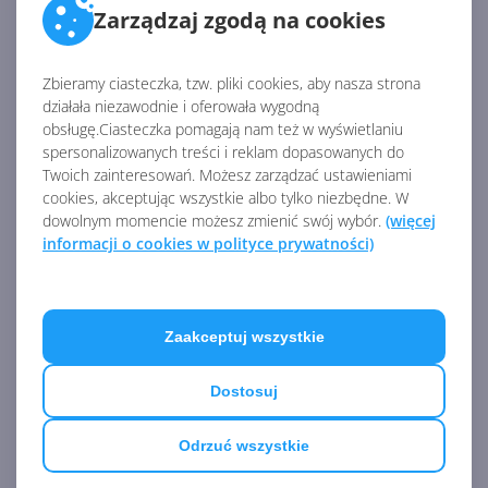
Zarządzaj zgodą na cookies
Zbieramy ciasteczka, tzw. pliki cookies, aby nasza strona
działała niezawodnie i oferowała wygodną
obsługę.Ciasteczka pomagają nam też w wyświetlaniu
spersonalizowanych treści i reklam dopasowanych do
Twoich zainteresowań. Możesz zarządzać ustawieniami
cookies, akceptując wszystkie albo tylko niezbędne. W
dowolnym momencie możesz zmienić swój wybór.
(więcej
informacji o cookies w polityce prywatności)
Zaakceptuj wszystkie
Pokaz slajdów autorstwa AdDuplex możecie
Dostosuj
prześledzić na portalu
Slideshare.net
. Są tam też
dodatkowe informacje o producentach smartfonów i
Odrzuć wszystkie
komputerów PC, które jednak nie wyróżniają się na tle