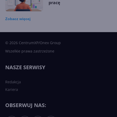
pracę
Zobacz
więcej
15 kamieni milowych w
Microsoft AI. Tak rodziła się
sztuczna inteligencja
© 2026 CentrumXP/Onex Group
Wszelkie prawa zastrzeżone
Najnowsze trendy w AI. Co
wydarzy się w 2026 roku w
NASZE SERWISY
sztucznej inteligencji?
Redakcja
Kariera
Każdy komputer z Windows
11 to teraz AI PC dzięki
Copilotowi
OBSERWUJ NAS: