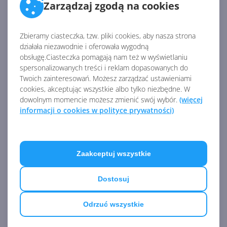
Zarządzaj zgodą na cookies
Zbieramy ciasteczka, tzw. pliki cookies, aby nasza strona
działała niezawodnie i oferowała wygodną
obsługę.Ciasteczka pomagają nam też w wyświetlaniu
spersonalizowanych treści i reklam dopasowanych do
Twoich zainteresowań. Możesz zarządzać ustawieniami
Kipman został zapytany o dostęp do czujników
cookies, akceptując wszystkie albo tylko niezbędne. W
HoloLens na poziomie API. Odpowiedź jest krótka:
dowolnym momencie możesz zmienić swój wybór.
(więcej
informacji o cookies w polityce prywatności)
"
Nie są one dostępne
". Aplikacje, tworzone pod
HoloLens mają dostęp do "strony" człowieka i
rozpoznawania otoczenia, jednak czujniki muszą
pozostać nienaruszone. Ich modyfikacja mogłaby
Zaakceptuj wszystkie
zaburzyć naturalne działanie urządzenia. Jak twierdzi
Kipman, nie sposób wprowadzić na tym polu
Dostosuj
dodatkowych innowacji, gdyż mogłoby to zepsuć
doświadczenie użytkownika. Krótko mówiąc:
Odrzuć wszystkie
Microsoft nie oferuje bezpośredniego dostępu do
czujników, ale jedynie do ich doświadczenia.