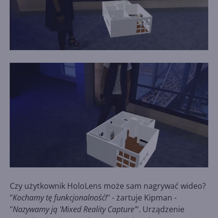
Czy użytkownik HoloLens może sam nagrywać wideo?
"
Kochamy tę funkcjonalność!
" - żartuje Kipman -
"
Nazywamy ją 'Mixed Reality Capture'
". Urządzenie