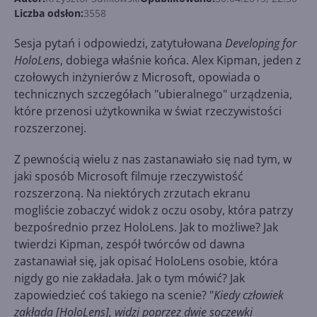
Liczba odsłon:
3558
Sesja pytań i odpowiedzi, zatytułowana
Developing for
HoloLens
, dobiega właśnie końca. Alex Kipman, jeden z
czołowych inżynierów z Microsoft, opowiada o
technicznych szczegółach "ubieralnego" urządzenia,
które przenosi użytkownika w świat rzeczywistości
rozszerzonej.
Z pewnością wielu z nas zastanawiało się nad tym, w
jaki sposób Microsoft filmuje rzeczywistość
rozszerzoną. Na niektórych zrzutach ekranu
mogliście zobaczyć widok z oczu osoby, która patrzy
bezpośrednio przez HoloLens. Jak to możliwe? Jak
twierdzi Kipman, zespół twórców od dawna
zastanawiał się, jak opisać HoloLens osobie, która
nigdy go nie zakładała. Jak o tym mówić? Jak
zapowiedzieć coś takiego na scenie? "
Kiedy człowiek
zakłada [HoloLens], widzi poprzez dwie soczewki