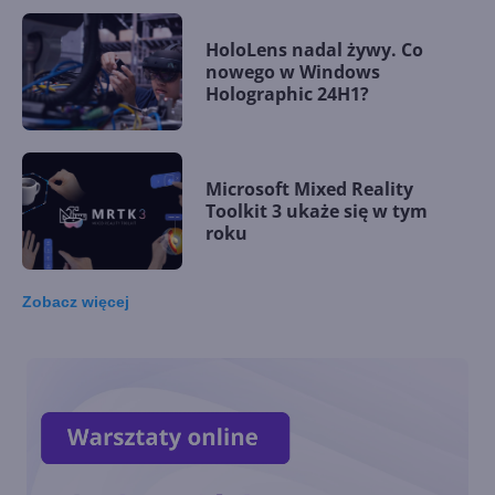
HoloLens nadal żywy. Co
nowego w Windows
Holographic 24H1?
Microsoft Mixed Reality
Toolkit 3 ukaże się w tym
roku
Zobacz
więcej
Windows 11 zmierza na
HoloLens 2
Co dalej z Metaverse i
HoloLens po odejściu Aleksa