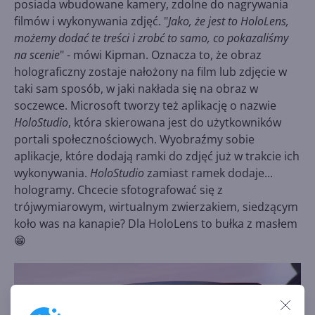
posiada wbudowane kamery, zdolne do nagrywania
filmów i wykonywania zdjęć. "
Jako, że jest to HoloLens,
możemy dodać te treści i zrobć to samo, co pokazaliśmy
na scenie
" - mówi Kipman. Oznacza to, że obraz
holograficzny zostaje nałożony na film lub zdjęcie w
taki sam sposób, w jaki nakłada się na obraz w
soczewce. Microsoft tworzy też aplikację o nazwie
HoloStudio
, która skierowana jest do użytkowników
portali społecznościowych. Wyobraźmy sobie
aplikacje, które dodają ramki do zdjęć już w trakcie ich
wykonywania.
HoloStudio
zamiast ramek dodaje...
hologramy. Chcecie sfotografować się z
trójwymiarowym, wirtualnym zwierzakiem, siedzącym
koło was na kanapie? Dla HoloLens to bułka z masłem
😁