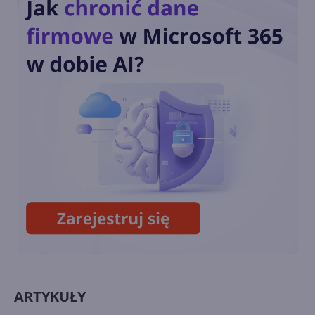
Kipmana?
Windows Holographic z
aktualizacją 22H1
Alex Kipman zaprzecza
pogłoskom o uśmierceniu
HoloLens
ARTYKUŁY