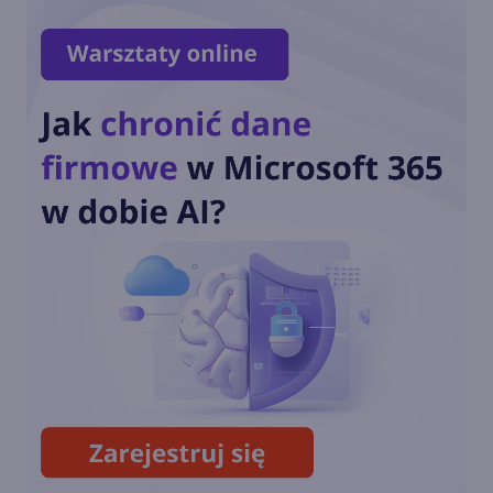
Word w przeglądarce pozwala
dawać reakcje na komentarze
Nowy pasek narzędzi
"Dyktowanie" w aplikacjach
Office. Jak to działa?
Microsoft Forms pozwala już
zbierać do 5 milionów
odpowiedzi na 1 formularz