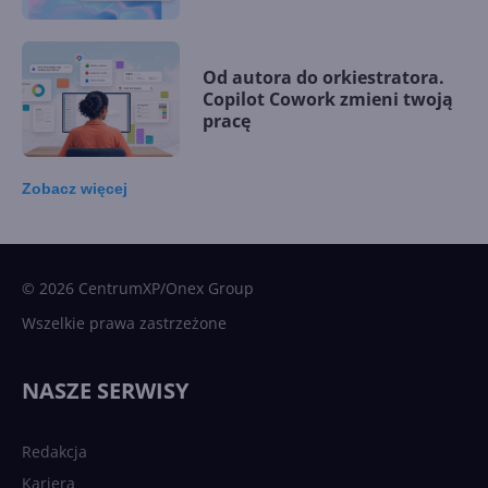
Od autora do orkiestratora.
Copilot Cowork zmieni twoją
pracę
Zobacz
więcej
15 kamieni milowych w
Microsoft AI. Tak rodziła się
sztuczna inteligencja
© 2026 CentrumXP/Onex Group
Wszelkie prawa zastrzeżone
Najnowsze trendy w AI. Co
wydarzy się w 2026 roku w
NASZE SERWISY
sztucznej inteligencji?
Redakcja
Kariera