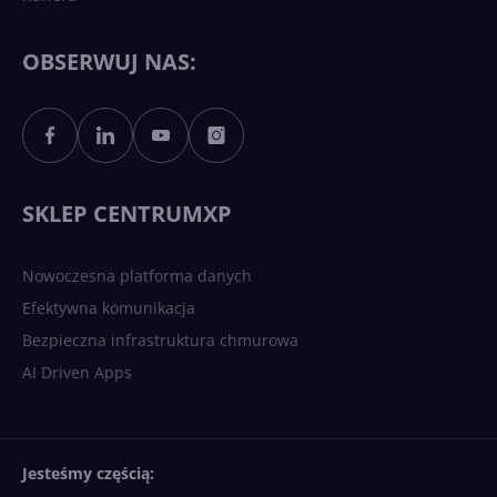
Każdy komputer z Windows
11 to teraz AI PC dzięki
Copilotowi
OBSERWUJ NAS:
Sztuczna inteligencja po
polsku. Dość barier
językowych
SKLEP CENTRUMXP
Nowoczesna platforma danych
Efektywna komunikacja
Bezpieczna infrastruktura chmurowa
AI Driven Apps
Jesteśmy częścią: