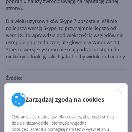
pobraniu należy zwrócić uwagę na reputację danej
strony).
Dla wielu użytkowników Skype 7 pozostaje jeśli nie
najlepszą wersją Skype, to przynajmniej lepszą od
wersji 8. Ta wprawdzie pod większością względów nie
ustępuje poprzedniczce, ale głównie w Windows 10.
Starsze wersje systemu nie mają odtąd dostępu do
niektórych funkcji, takich jak choćby widok podzielony.
Źródło:
https://mspoweruser.com/skype-classic-finally-dead-
as-microsoft-force-the-issue/
Zarządzaj zgodą na cookies
AKTUALNOŚCI Z KATEGORII SKYPE
Zbieramy ciasteczka, tzw. pliki cookies, aby nasza strona
działała niezawodnie i oferowała wygodną
obsługę.Ciasteczka pomagają nam też w wyświetlaniu
To koniec Skype Credits.