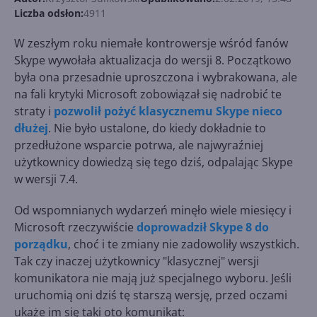
Liczba odsłon:
4911
W zeszłym roku niemałe kontrowersje wśród fanów
Skype wywołała aktualizacja do wersji 8. Początkowo
była ona przesadnie uproszczona i wybrakowana, ale
na fali krytyki Microsoft zobowiązał się nadrobić te
straty i
pozwolił pożyć klasycznemu Skype nieco
dłużej
. Nie było ustalone, do kiedy dokładnie to
przedłużone wsparcie potrwa, ale najwyraźniej
użytkownicy dowiedzą się tego dziś, odpalając Skype
w wersji 7.4.
Od wspomnianych wydarzeń minęło wiele miesięcy i
Microsoft rzeczywiście
doprowadził Skype 8 do
porządku
, choć i te zmiany nie zadowoliły wszystkich.
Tak czy inaczej użytkownicy "klasycznej" wersji
komunikatora nie mają już specjalnego wyboru. Jeśli
uruchomią oni dziś tę starszą wersję, przed oczami
ukaże im się taki oto komunikat: