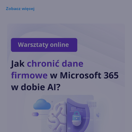
Zobacz
więcej
Tłumaczenie wiadomości
głosowych w Skype 8.113
Podgląd miniatur PDF i
bogatszy edytor w Skype
Insider 8.112
Transmitowanie z dwóch
kamer jednocześnie w Skype
8.110.76.102
Ulepszone wiadomości