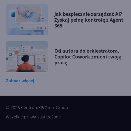
Jak bezpiecznie zarządzać AI?
Zyskaj pełną kontrolę z Agent
365
Od autora do orkiestratora.
Copilot Cowork zmieni twoją
pracę
Zobacz
więcej
15 kamieni milowych w
Microsoft AI. Tak rodziła się
sztuczna inteligencja
© 2026 CentrumXP/Onex Group
Wszelkie prawa zastrzeżone
Najnowsze trendy w AI. Co
wydarzy się w 2026 roku w