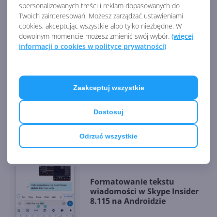
spersonalizowanych treści i reklam dopasowanych do
Środki na koncie Skype
Twoich zainteresowań. Możesz zarządzać ustawieniami
przestały być dostępne
cookies, akceptując wszystkie albo tylko niezbędne. W
dowolnym momencie możesz zmienić swój wybór.
(więcej
informacji o cookies w polityce prywatności)
Skype bez reklam na
wszystkich platformach
Zaakceptuj wszystkie
Dostosuj
Kamera Skype z filtrami AR od
Snap
Odrzuć wszystkie
Formatowanie tekstu
wiadomości w Skype Insider
8.115 na Androidzie