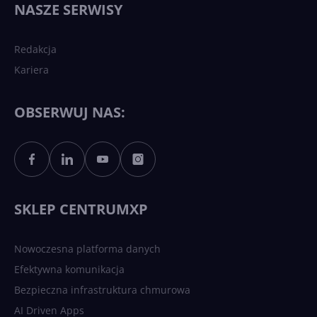
NASZE SERWISY
sztucznej inteligencji?
Redakcja
Kariera
Każdy komputer z Windows
11 to teraz AI PC dzięki
Copilotowi
OBSERWUJ NAS:
Sztuczna inteligencja po
polsku. Dość barier
językowych
SKLEP CENTRUMXP
Nowoczesna platforma danych
Efektywna komunikacja
Bezpieczna infrastruktura chmurowa
AI Driven Apps