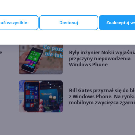
W tym przypadku wskrzesz
trupa ma sens. Aplikacje
uć wszystkie
Dostosuj
Zaakceptuj w
Windows Phone w Open So
e
Były inżynier Nokii wyjaśni
przyczyny niepowodzenia
Windows Phone
Bill Gates przyznał się do b
z Windows Phone. Na rynk
mobilnym zwycięzca zgarn
wszystko