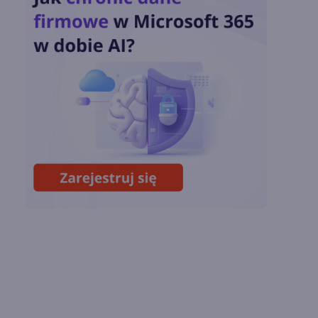
w Copilot Studio
OpenAI zapowiada
model Astra.
Rozwiązał 10 starych
problemów
matematycznych
Zatrzęsienie nowości
w Microsoft Teams.
Zmiany z lipca 2026 r.