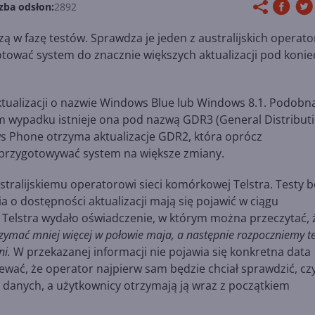
zba odsłon:
2892
 w fazę testów. Sprawdza je jeden z australijskich operat
ować system do znacznie większych aktualizacji pod konie
ualizacji o nazwie Windows Blue lub Windows 8.1. Podobn
m wypadku istnieje ona pod nazwą GDR3 (General Distribut
s Phone otrzyma aktualizacje GDR2, która oprócz
e przygotowywać system na większe zmiany.
tralijskiemu operatorowi sieci komórkowej Telstra. Testy 
o dostępności aktualizacji mają się pojawić w ciągu
 Telstra wydało oświadczenie, w którym można przeczytać, 
zymać mniej więcej w połowie maja, a następnie rozpoczniemy te
ni.
W przekazanej informacji nie pojawia się konkretna data
ziewać, że operator najpierw sam będzie chciał sprawdzić, cz
 danych, a użytkownicy otrzymają ją wraz z początkiem