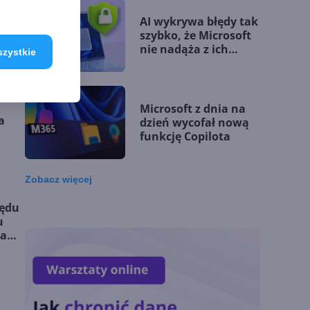
AI wykrywa błędy tak
anie
szybko, że Microsoft
nie nadąża z ich
szystkie
urce
łataniem
Microsoft z dnia na
a
dzień wycofał nową
funkcję Copilota
Zobacz
więcej
Przełomowy rok
łędu
Microsoftu. Jego
u
klienci budują
ia
przewagę dzięki AI
Microsoft udostępnia
silnik GitHub Copilot