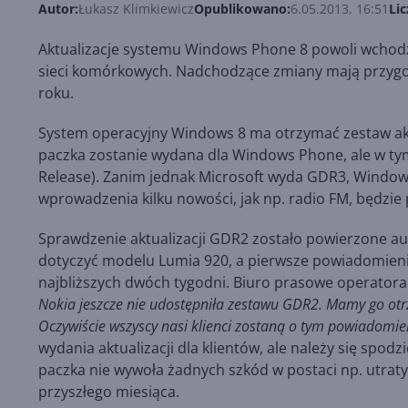
Autor:
Łukasz Klimkiewicz
Opublikowano:
6.05.2013, 16:51
Lic
Aktualizacje systemu Windows Phone 8 powoli wchodzą
sieci komórkowych. Nadchodzące zmiany mają przygot
roku.
System operacyjny Windows 8 ma otrzymać zestaw akt
paczka zostanie wydana dla Windows Phone, ale w ty
Release). Zanim jednak Microsoft wyda GDR3, Window
wprowadzenia kilku nowości, jak np. radio FM, będzi
Sprawdzenie aktualizacji GDR2 zostało powierzone aus
dotyczyć modelu Lumia 920, a pierwsze powiadomienia 
najbliższych dwóch tygodni. Biuro prasowe operatora
Nokia jeszcze nie udostępniła zestawu GDR2. Mamy go otr
Oczywiście wszyscy nasi klienci zostaną o tym powiadomie
wydania aktualizacji dla klientów, ale należy się spod
paczka nie wywoła żadnych szkód w postaci np. utraty
przyszłego miesiąca.