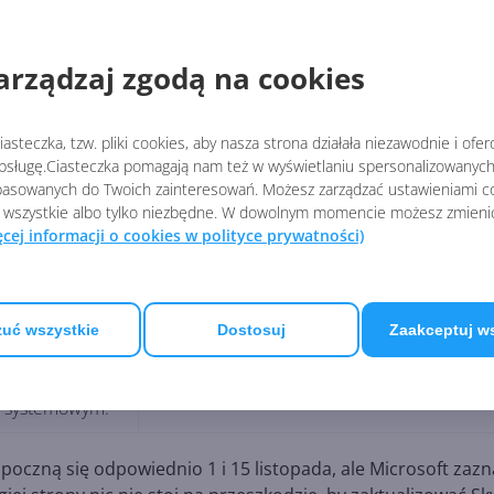
jako mp3.
iście czatu.
arządzaj zgodą na cookies
yłączyć podgląd
asteczka, tzw. pliki cookies, aby nasza strona działała niezawodnie i ofe
Dodawanie numeru telefonu do istniejącyc
a połączenia
sługę.Ciasteczka pomagają nam też w wyświetlaniu spersonalizowanych 
kontaktów.
asowanych do Twoich zainteresowań. Możesz zarządzać ustawieniami co
Więcej kontroli nad statusem dostępności.
ci.
 wszystkie albo tylko niezbędne. W dowolnym momencie możesz zmieni
Ustawienie, pozwalające na połączenia z
ęcej informacji o cookies w polityce prywatności)
 jako kontakt.
numerem Skype tylko od kontaktów.
ików
Synchronizacja książki adresowej na
.
komputerach Mac.
uć wszystkie
Dostosuj
Zaakceptuj w
lejanie dla
Podzielony widok.
ku systemowym.
poczną się odpowiednio 1 i 15 listopada, ale Microsoft zazn