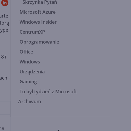
Skrzynka Pytań
Microsoft Azure
arte
Windows Insider
którą
kype
CentrumXP
Oprogramowanie
Office
8 i
Windows
Urządzenia
ach -
Gaming
To był tydzień z Microsoft
Archiwum
na