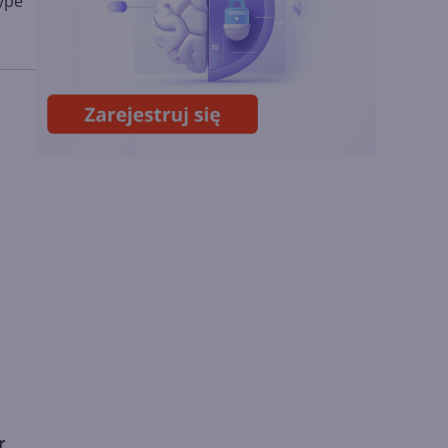
kype
Chin
Miliardy z AI i
chmury. Microsoft
ogłasza znakomite
wyniki i
superaplikację
r