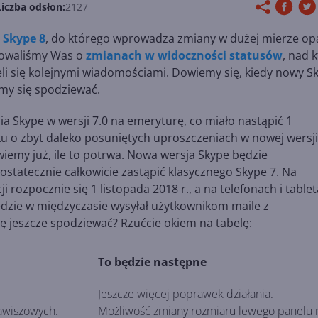
Liczba odsłon:
2127
o
Skype 8
, do którego wprowadza zmiany w dużej mierze op
mowaliśmy Was o
zmianach w widoczności statusów
, nad 
li się kolejnymi wiadomościami. Dowiemy się, kiedy nowy S
emy się spodziewać.
a Skype w wersji 7.0 na emeryturę, co miało nastąpić 1
u o zbyt daleko posuniętych uproszczeniach w nowej wersji 
wiemy już, ile to potrwa. Nowa wersja Skype będzie
ostatecznie całkowicie zastąpić klasycznego Skype 7. Na
rozpocznie się 1 listopada 2018 r., a na telefonach i tablet
będzie w międzyczasie wysyłał użytkownikom maile z
 jeszcze spodziewać? Rzućcie okiem na tabelę:
To będzie następne
Jeszcze więcej poprawek działania.
awiszowych.
Możliwość zmiany rozmiaru lewego panelu 