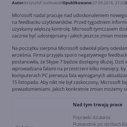
Autor:
Krzysztof Sulikowski
Opublikowano:
27.09.2018, 21:02
Microsoft nadal pracuje nad udoskonaleniem noweg
na feedbacku użytkowników. Przed tygodniem infor
uzyskamy większą kontrolę. Microsoft tymczasem dzie
zacznie być udostępniany i jakich jeszcze zmian moż
Na początku sierpnia Microsoft odwołał plany odesłani
września. Firma przyjęła sporo negatywnego feedback
postanowiła, że Skype 7 będzie dostępny dłużej. Dziś 
wprowadzana falami na przestrzeni kilku miesięcy, by 
komputerach PC pierwsza fala wymaganych aktualizacji 
15 listopada. Aby nikt nie był zaskoczony, Microsoft 
powiadomieniami. Jakich konkretnie zmian możemy się
Nad tym trwają prace
Poprawki działania
Przewodnik po skrótach kl