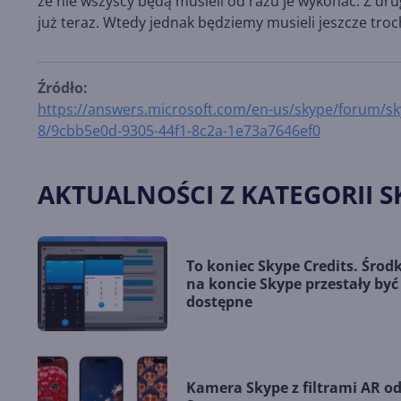
że nie wszyscy będą musieli od razu je wykonać. Z drug
już teraz. Wtedy jednak będziemy musieli jeszcze tro
Źródło:
https://answers.microsoft.com/en-us/skype/forum/sk
8/9cbb5e0d-9305-44f1-8c2a-1e73a7646ef0
AKTUALNOŚCI Z KATEGORII S
To koniec Skype Credits. Środk
na koncie Skype przestały być
dostępne
Kamera Skype z filtrami AR o