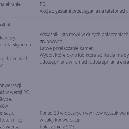
na ekranie
PC.
Akcje z gestami przeciągania na telefonach.
zenia
Wskaźniki, kto mówi w dużych połączeniach
 kamery.
grupowych.
ci dla Skype na
Łatwe przełączanie kamer.
Wybór, które okno lub która aplikacja ma by
 połączeniach
udostępniana w ramach udostępniania ekra
ie
onwersacji.
ki w wersji PC.
Skype.
ików
rsacji.
Ponad 30 widocznych wyników wyszukiwan
"Return", by
w całej konwersacji.
ać wiersz.
Połączenie z SMS.