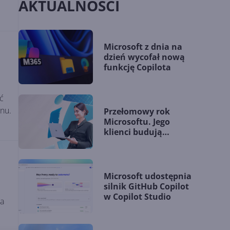
AKTUALNOŚCI
Microsoft z dnia na
dzień wycofał nową
funkcję Copilota
ć
nu.
Przełomowy rok
Microsoftu. Jego
klienci budują
przewagę dzięki AI
Microsoft udostępnia
silnik GitHub Copilot
w Copilot Studio
ia