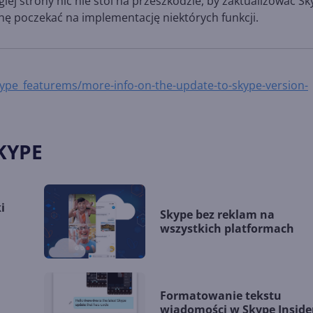
iej strony nic nie stoi na przeszkodzie, by zaktualizować S
chę poczekać na implementację niektórych funkcji.
ype_featurems/more-info-on-the-update-to-skype-version-
KYPE
i
Skype bez reklam na
wszystkich platformach
Formatowanie tekstu
d
wiadomości w Skype Inside