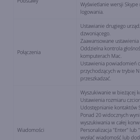
Podstawy
Wyświetlanie wersji Skype 
logowania.
Ustawianie drugiego urząd
dzwoniącego.
Zaawansowane ustawienia
Oddzielna kontrola głośnoś
Połączenia
komputerach Mac.
Ustawienia powiadomień o
przychodzących w trybie N
przeszkadzać.
Wyszukiwanie w bieżącej k
Ustawienia rozmiaru czcion
Udostępnianie kontaktów 
Ponad 20 widocznych wyn
wyszukiwania w całej konwe
Wiadomości
Personalizacja "Enter" lub 
wysłać wiadomość lub dod