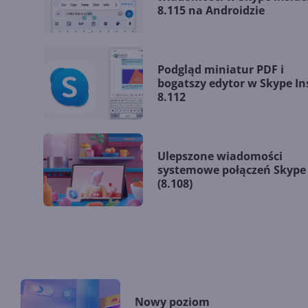
8.115 na Androidzie
Podgląd miniatur PDF i
bogatszy edytor w Skype In
8.112
Ulepszone wiadomości
systemowe połączeń Skype
(8.108)
Nowy poziom