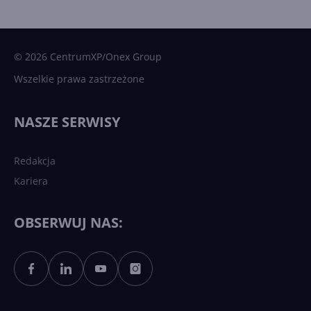
15 kamieni milowych w
Microsoft AI. Tak rodziła się
sztuczna inteligencja
© 2026 CentrumXP/Onex Group
Wszelkie prawa zastrzeżone
Najnowsze trendy w AI. Co
wydarzy się w 2026 roku w
NASZE SERWISY
sztucznej inteligencji?
Redakcja
Kariera
Każdy komputer z Windows
11 to teraz AI PC dzięki
Copilotowi
OBSERWUJ NAS:
Sztuczna inteligencja po
polsku. Dość barier
językowych