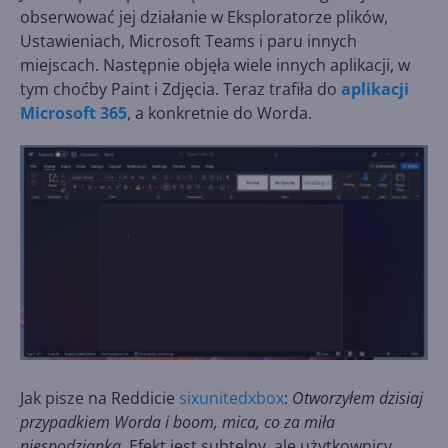
obserwować jej działanie w Eksploratorze plików,
Ustawieniach, Microsoft Teams i paru innych
miejscach. Następnie objęła wiele innych aplikacji, w
tym choćby Paint i Zdjęcia. Teraz trafiła do
aplikacji
Microsoft 365
, a konkretnie do Worda.
Jak pisze na Reddicie
sixunitedxbox
:
Otworzyłem dzisiaj
przypadkiem Worda i boom, mica, co za miła
niespodzianka.
Efekt jest subtelny, ale użytkownicy