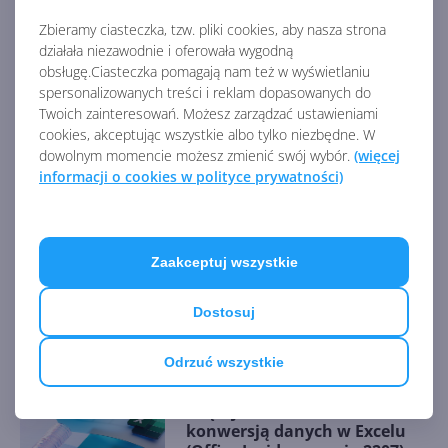
https://www.windowslatest.com/2021/11/25/microsof
t-is-expanding-windows-11s-mica-to-more-apps-and-
Zbieramy ciasteczka, tzw. pliki cookies, aby nasza strona
title-bar/
działała niezawodnie i oferowała wygodną
obsługę.Ciasteczka pomagają nam też w wyświetlaniu
AKTUALNOŚCI Z KATEGORII OFFICE 365
spersonalizowanych treści i reklam dopasowanych do
Twoich zainteresowań. Możesz zarządzać ustawieniami
cookies, akceptując wszystkie albo tylko niezbędne. W
dowolnym momencie możesz zmienić swój wybór.
(więcej
Microsoft Defender dla Office
informacji o cookies w polityce prywatności)
365 chroni przed phishingiem
QR
Zaakceptuj wszystkie
Office na macOS pozwala
dodawać zewnętrzne konta
Dostosuj
magazynu
Odrzuć wszystkie
Więcej kontroli nad
konwersją danych w Excelu