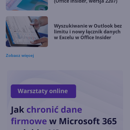
(Office Insider, wersja 2207)
Wyszukiwanie w Outlook bez
limitu i nowy łącznik danych
w Excelu w Office Insider
Zobacz
więcej
Wstawianie danych tabeli z
obrazu i inne nowości w
Office Insider
Word w przeglądarce pozwala
dawać reakcje na komentarze