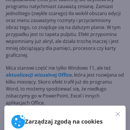
programu natychmiast zauważą zmianę. Zamiast
jednolitego (zwykle szarego) tła wokół obszaru edycji
oraz menu zauważymy rozmyty i przyciemniony
obraz tego, co znajduje się na dalszym planie. W tym
przypadku jest to tapeta pulpitu. Efekt przypomina
wspomniany już akryl, ale działa trochę inaczej i jest
mniej obciążający dla pamięci, procesora czy karty
graficznej.
Mica stanowi część nie tylko Windows 11, ale też
aktualizacji wizualnej Office
, która jest rozwijana od
kilku miesięcy. Skoro efekt trafił już do programu
Word, to możemy spodziewać się, że niedługo
zobaczymy go w PowerPoint, Excel i innych
aplikacjach Office.
Zarządzaj zgodą na cookies
Źródło: