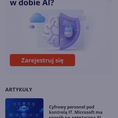
Nowy pasek narzędzi
"Dyktowanie" w aplikacjach
Office. Jak to działa?
Microsoft Forms pozwala już
zbierać do 5 milionów
odpowiedzi na 1 formularz
ARTYKUŁY
Cyfrowy personel pod
kontrolą IT. Microsoft ma
sposób na agentyczną AI