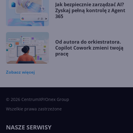
Jak bezpiecznie zarządzać AI?
Zyskaj pełną kontrolę z Agent
365
Od autora do orkiestratora.
Copilot Cowork zmieni twoją
pracę
Zobacz
więcej
15 kamieni milowych w
Microsoft AI. Tak rodziła się
sztuczna inteligencja
© 2026 CentrumXP/Onex Group
Wszelkie prawa zastrzeżone
Najnowsze trendy w AI. Co
wydarzy się w 2026 roku w
NASZE SERWISY
sztucznej inteligencji?