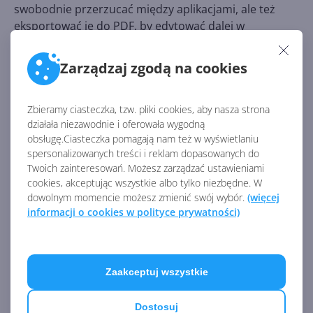
swobodnie przerzucać między aplikacjami, ale też
eksportować je do PDF, by edytować dalej w
Illustratorze. Aplikacja wspiera również takie
narzędzia, jak warstwy, maski i zaznaczanie. Firma nie
Zarządzaj zgodą na cookies
wyznaczyła jeszcze daty premiery, ale już teraz
umożliwia
przetestowanie aplikacji
chętnym.
Zbieramy ciasteczka, tzw. pliki cookies, aby nasza strona
działała niezawodnie i oferowała wygodną
obsługę.Ciasteczka pomagają nam też w wyświetlaniu
Źródło:
spersonalizowanych treści i reklam dopasowanych do
https://theblog.adobe.com/our-upcoming-drawing-
Twoich zainteresowań. Możesz zarządzać ustawieniami
and-painting-app-has-a-new-name-adobe-fresco/
cookies, akceptując wszystkie albo tylko niezbędne. W
dowolnym momencie możesz zmienić swój wybór.
(więcej
informacji o cookies w polityce prywatności)
AKTUALNOŚCI Z KATEGORII
OPROGRAMOWANIE
Zaakceptuj wszystkie
Sporo nowości w Microsoft
Dostosuj
Store na Windows