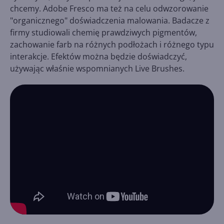
chcemy. Adobe Fresco ma też na celu odwzorowanie
"organicznego" doświadczenia malowania. Badacze z
firmy studiowali chemię prawdziwych pigmentów,
zachowanie farb na różnych podłożach i różnego typu
interakcje. Efektów można będzie doświadczyć,
używając właśnie wspomnianych Live Brushes.