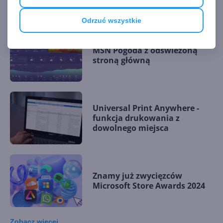
Odrzuć wszystkie
MSN Pogoda z odświeżoną
stroną główną
Universal Print Anywhere -
funkcja drukowania z
dowolnego miejsca
Znamy już zwycięzców
Microsoft Store Awards 2024
Zobacz
więcej