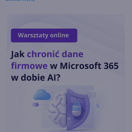
Łącze z telefonem na
Windows 11 nie pozwala
usunąć telefonu
Blender i inne aplikacje
Windows z ulepszeniami na
Snapdragon X Series
Microsoft dodaje nowe
narzędzia, aby usprawnić
wyszukiwanie plików w
OneDrive
Windows App ogólnodostępna
na wszystkich głównych
platformach