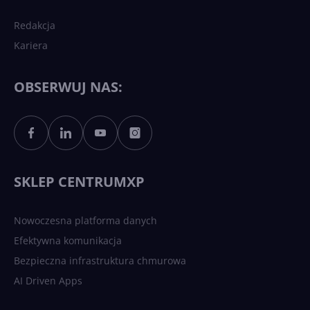
Redakcja
Kariera
Każdy komputer z Windows
11 to teraz AI PC dzięki
Copilotowi
OBSERWUJ NAS:
Sztuczna inteligencja po
polsku. Dość barier
językowych
SKLEP CENTRUMXP
Nowoczesna platforma danych
Efektywna komunikacja
Bezpieczna infrastruktura chmurowa
AI Driven Apps