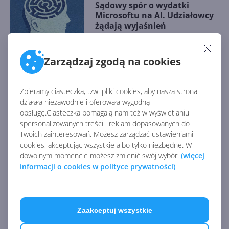
Sądowy spór o wydatki
Microsoftu na AI. Udziałowcy
żądają wyjaśnień
Zarządzaj zgodą na cookies
Na czym teraz zarabia
Microsoft? Raport finansowy
za FY25 Q1
Zbieramy ciasteczka, tzw. pliki cookies, aby nasza strona
działała niezawodnie i oferowała wygodną
obsługę.Ciasteczka pomagają nam też w wyświetlaniu
spersonalizowanych treści i reklam dopasowanych do
Twoich zainteresowań. Możesz zarządzać ustawieniami
Satya Nadella dostał sporą
cookies, akceptując wszystkie albo tylko niezbędne. W
podwyżkę w 2024 r.
dowolnym momencie możesz zmienić swój wybór.
(więcej
informacji o cookies w polityce prywatności)
Topowy specjalista AI
opuszcza Microsoft i dołącza...
Zaakceptuj wszystkie
do OpenAI