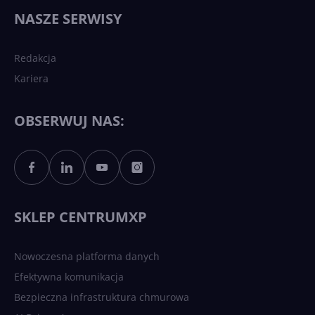
wydarzy się w 2026 roku w
NASZE SERWISY
sztucznej inteligencji?
Redakcja
Kariera
Każdy komputer z Windows
11 to teraz AI PC dzięki
Copilotowi
OBSERWUJ NAS:
Sztuczna inteligencja po
polsku. Dość barier
językowych
SKLEP CENTRUMXP
Nowoczesna platforma danych
Efektywna komunikacja
Bezpieczna infrastruktura chmurowa