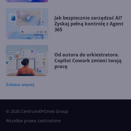
Jak bezpiecznie zarządzać AI?
Zyskaj pełną kontrolę z Agent
365
Od autora do orkiestratora.
Copilot Cowork zmieni twoją
pracę
Zobacz
więcej
15 kamieni milowych w
Microsoft AI. Tak rodziła się
sztuczna inteligencja
© 2026 CentrumXP/Onex Group
Wszelkie prawa zastrzeżone
Najnowsze trendy w AI. Co