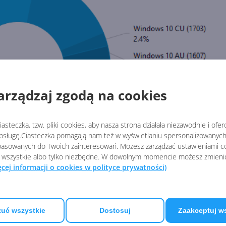
arządzaj zgodą na cookies
asteczka, tzw. pliki cookies, aby nasza strona działała niezawodnie i ofe
sługę.Ciasteczka pomagają nam też w wyświetlaniu spersonalizowanych 
asowanych do Twoich zainteresowań. Możesz zarządzać ustawieniami co
 wszystkie albo tylko niezbędne. W dowolnym momencie możesz zmieni
ęcej informacji o cookies w polityce prywatności)
ualizacji Windows 10 na przestrzeni ostatnich lat. Tu znów
ybciej rozprzestrzeniającej się aktualizacji w historii syste
ma precedensu w historii Windows 10. Czy obejmie niemal każdy
uć wszystkie
Dostosuj
Zaakceptuj w
nawia się AdDuplex.