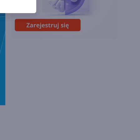
Lipcowa aktualizacja
Copilota w Excelu.
Duże zmiany dzięki
GPT i Claude Opus