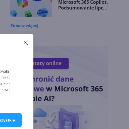
Microsoft 365 Copilot.
Podsumowanie lipca
2026
Zobacz
więcej
OpenAI tnie ceny
modeli GPT-5.6.
Odpowiedź na presję
Chin
Miliardy z AI i
rowała
chmury. Microsoft
treści i
ogłasza znakomite
okies,
wyniki i
ć swój
superaplikację
Sztuczna inteligencja
 nie
wspiera odkrycia
mu.
naukowe. OpenAI
szystkie
startuje z nowym
programem