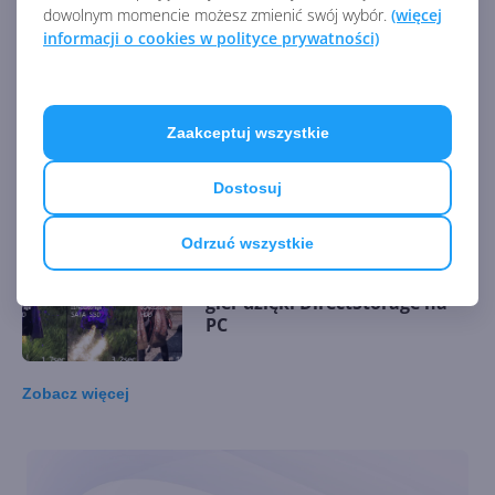
DirectStorage 1.2 z obsługą
dowolnym momencie możesz zmienić swój wybór.
(więcej
wolniejszych dysków HDD
informacji o cookies w polityce prywatności)
Zaakceptuj wszystkie
DirectStorage trafi do Unreal
Engine 5 (UE5)
Dostosuj
Odrzuć wszystkie
11-krotnie szybsze ładowanie
gier dzięki DirectStorage na
PC
Zobacz
więcej
DirectStorage już dostępny na
PC z Windows 10 i Windows 11