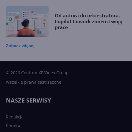
Od autora do orkiestratora.
Copilot Cowork zmieni twoją
pracę
Zobacz
więcej
15 kamieni milowych w
Microsoft AI. Tak rodziła się
sztuczna inteligencja
© 2026 CentrumXP/Onex Group
Wszelkie prawa zastrzeżone
Najnowsze trendy w AI. Co
wydarzy się w 2026 roku w
NASZE SERWISY
sztucznej inteligencji?
Redakcja
Kariera
Każdy komputer z Windows