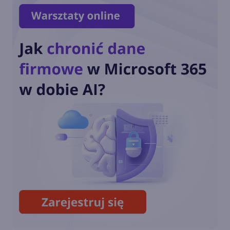
Microsoft przeportowuje
DirectX na Linuksa i
aktualizuje kernel WSL
Video Encode API dla DirectX
12 dostępne natywnie w
Windows 11
DirectStorage z Xbox Velocity
Architecture zmierza na PC z
Windows