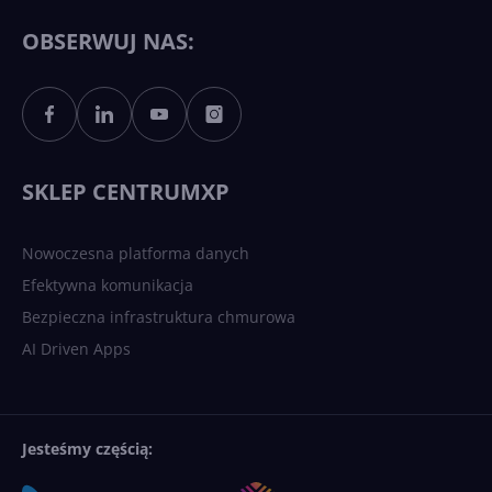
11 to teraz AI PC dzięki
Copilotowi
OBSERWUJ NAS:
Sztuczna inteligencja po
polsku. Dość barier
językowych
SKLEP CENTRUMXP
Nowoczesna platforma danych
Efektywna komunikacja
Bezpieczna infrastruktura chmurowa
AI Driven Apps
Jesteśmy częścią: