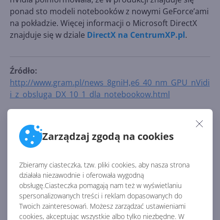
ponad sto modeli notebooków z nowymi GeForce’ami
na pokładzie. Więcej informacji o Microsoft DirectX
znajduje się w dziale
DirectX na CentrumXP.pl
.
Źródło:
http://www.gram.pl/news_8gniH,e6_40_nm_GPU_nVidi
i_z_obsluga_DX_10_1_dla_notebookow.html
AKTUALNOŚCI Z KATEGORII DIRECTX
Zarządzaj zgodą na cookies
Diablo IV kolejną grą PC z
Zbieramy ciasteczka, tzw. pliki cookies, aby nasza strona
obsługą DirectStorage
działała niezawodnie i oferowała wygodną
obsługę.Ciasteczka pomagają nam też w wyświetlaniu
spersonalizowanych treści i reklam dopasowanych do
Twoich zainteresowań. Możesz zarządzać ustawieniami
cookies, akceptując wszystkie albo tylko niezbędne. W