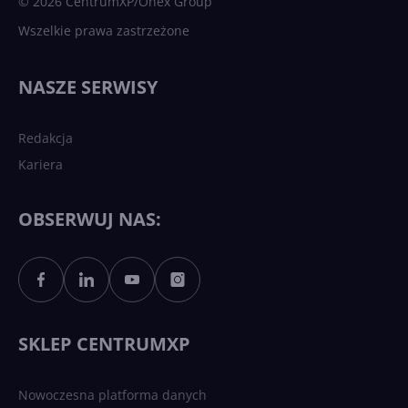
© 2026 CentrumXP/Onex Group
Wszelkie prawa zastrzeżone
Najnowsze trendy w AI. Co
wydarzy się w 2026 roku w
NASZE SERWISY
sztucznej inteligencji?
Redakcja
Kariera
Każdy komputer z Windows
11 to teraz AI PC dzięki
Copilotowi
OBSERWUJ NAS:
Sztuczna inteligencja po
polsku. Dość barier
językowych
SKLEP CENTRUMXP
Nowoczesna platforma danych