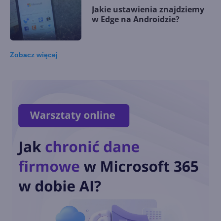
Jakie ustawienia znajdziemy
w Edge na Androidzie?
Zobacz
więcej
Notatki zawsze pod ręką w
OneNote dla Androida
Notatki w kieszeni -
instalujemy OneNote na
Androidzie
Jak skonfigurować i używać
aplikację Twój telefon