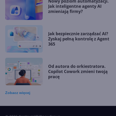
Nowy poziom automatyzacji.
Jak inteligentne agenty AI
zmieniają firmy?
Jak bezpiecznie zarządzać AI?
Zyskaj pełną kontrolę z Agent
365
Od autora do orkiestratora.
Copilot Cowork zmieni twoją
pracę
Zobacz
więcej
15 kamieni milowych w
Microsoft AI. Tak rodziła się
sztuczna inteligencja