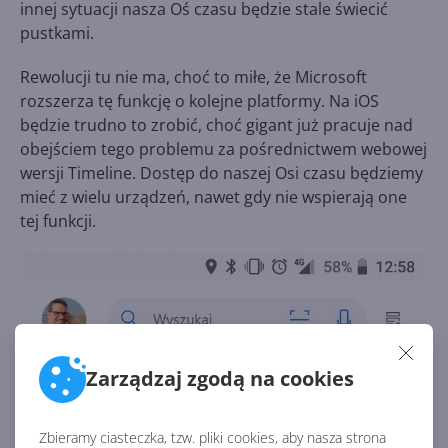
innej sytuacji nasza Oś czasu będzie stale świecić
pustkami.
Rewolucji tu nie ma, choć to miłe, że Microsoft
rozszerza tę funkcję o kolejne platformy. Na iOS
będzie trudno to zrobić, choć gigant już pracuje nad
obejściem tego problemu za pośrednictwem webowej
wersji Timeline. Dostęp do naszej Osi czasu będziemy
mieć z wielu urządzeń, nawet gdy nie wspierają one
tej funkcji.
Zarządzaj zgodą na cookies
Zbieramy ciasteczka, tzw. pliki cookies, aby nasza strona