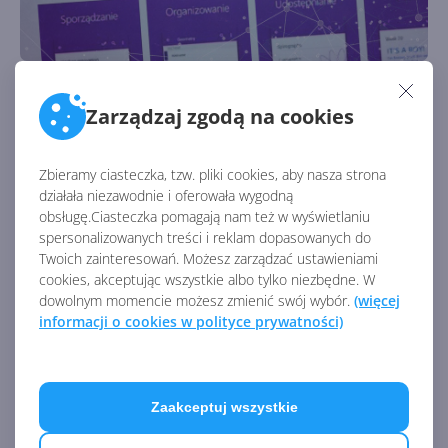
Notatki w kieszeni - instalujemy
OneNote na Androidzie
Zarządzaj zgodą na cookies
Autor:
Wojciech Błachno
Opublikowano:
12.09.2018, 10:00
Liczba odsłon:
4493
Zbieramy ciasteczka, tzw. pliki cookies, aby nasza strona
Często zapominacie o ważnych sprawach i gubicie
działała niezawodnie i oferowała wygodną
karteczki z notatkami? Jest na to sposób: instalacja
obsługę.Ciasteczka pomagają nam też w wyświetlaniu
OneNote na telefonie z systemem Android
spersonalizowanych treści i reklam dopasowanych do
Twoich zainteresowań. Możesz zarządzać ustawieniami
cookies, akceptując wszystkie albo tylko niezbędne. W
dowolnym momencie możesz zmienić swój wybór.
(więcej
informacji o cookies w polityce prywatności)
Zaakceptuj wszystkie