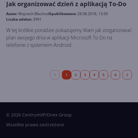
Jak organizować dzień z aplikacją To-Do
Autor:
Wojciech Błachno
Opublikowano:
28.08.2018, 13:39
Liczba odsłon:
3991
W tej krótkie poradzie pokazujemy Wam jak zorganizować
plan swojego dnia w aplikacji Microsoft To-Do na
telefonie z systemem Android.
1
2
3
4
5
6
...
© 2026 CentrumXP/Onex Group
Wszelkie prawa zastrzeżone