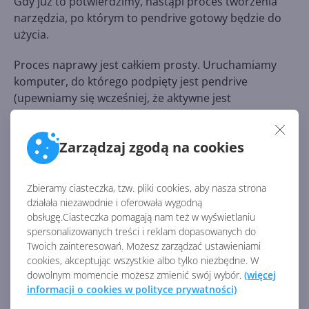
Gdy już to potwierdzimy, nastąpi proces tworzenia
narzędzia, po którym to pendrive gotowy będzie do
użycia.
Proces naprawy jest całkiem prosty. Uruchamiamy
komputer, do którego podpięty jest pendrive
(upewniamy się wcześniej, że aktywne jest
bootowanie z USB), po czym wybieramy
Polski
(programisty)
. Następnie przechodzimy do sekcji
Zarządzaj zgodą na cookies
Rozwiąż problemy
, skąd wybieramy
Opcje
zaawansowane
, zaś w nich
Naprawa podczas
uruchomienia
. Dzięki temu komputer powinien w
Zbieramy ciasteczka, tzw. pliki cookies, aby nasza strona
założeniu sam zdiagnozować błędy oraz naprawić je.
działała niezawodnie i oferowała wygodną
obsługę.Ciasteczka pomagają nam też w wyświetlaniu
spersonalizowanych treści i reklam dopasowanych do
ARTYKUŁY Z KATEGORII WINDOWS 10
Twoich zainteresowań. Możesz zarządzać ustawieniami
cookies, akceptując wszystkie albo tylko niezbędne. W
dowolnym momencie możesz zmienić swój wybór.
(więcej
Uśpienie i hibernacja:
informacji o cookies w polityce prywatności)
dlaczego nie warto wyłączać