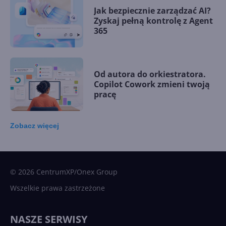
Jak bezpiecznie zarządzać AI?
Zyskaj pełną kontrolę z Agent
365
Od autora do orkiestratora.
Copilot Cowork zmieni twoją
pracę
Zobacz
więcej
15 kamieni milowych w
Microsoft AI. Tak rodziła się
sztuczna inteligencja
© 2026 CentrumXP/Onex Group
Wszelkie prawa zastrzeżone
Najnowsze trendy w AI. Co
wydarzy się w 2026 roku w
NASZE SERWISY
sztucznej inteligencji?