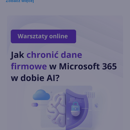
Zobacz
więcej
Windows 10 May 2021 Update
już dostępny! Jak go pobrać i
zainstalować?
Co wydarzy się w świecie
Microsoft w 2021 roku?
Zapowiedzi i przewidywania
Pełna lista zmian w Windows
10 October 2020 Update
Windows 10 October 2020
Update już dostępny! Jak go
zainstalować?