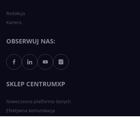
Redakcja
Kariera
Każdy komputer z Windows
11 to teraz AI PC dzięki
Copilotowi
OBSERWUJ NAS:
Sztuczna inteligencja po
polsku. Dość barier
językowych
SKLEP CENTRUMXP
Nowoczesna platforma danych
Efektywna komunikacja
Bezpieczna infrastruktura chmurowa
AI Driven Apps