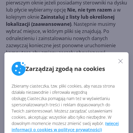
pierwszym oknie jeżeli posiadamy sterowniki na dysku
lub płycie wybieramy opcję
Nie, nie tym razem
a w
kolejnym oknie
Zainstaluj z listy lub określonej
lokalizacji (zaawansowane)
. Następnie musimy
wybrać miejsce, w którym pliki się znajdują. Po
odnalezieniu i zainstalowaniu nowych danych
zazwyczaj konieczne jest ponowne uruchomienie
komputera aby zmiany zaczęły obowiązywać.
Zarządzaj zgodą na cookies
Zbieramy ciasteczka, tzw. pliki cookies, aby nasza strona
działała niezawodnie i oferowała wygodną
obsługę.Ciasteczka pomagają nam też w wyświetlaniu
spersonalizowanych treści i reklam dopasowanych do
Twoich zainteresowań. Możesz zarządzać ustawieniami
cookies, akceptując wszystkie albo tylko niezbędne. W
dowolnym momencie możesz zmienić swój wybór.
(więcej
informacji o cookies w polityce prywatności)