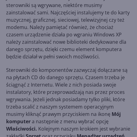
sterowniki są wgrywane, niektóre musimy
zainstalować sami. Najczęściej instalujemy te do karty
muzycznej, graficznej, sieciowej, telewizyjnej czy też
modemu. Należy pamiętać również, że chociaż
czasem urządzenie działa po wgraniu Windows XP
należy zainstalować nowe biblioteki dedykowane dla
danego sprzętu, dzięki czemu element komputera
będzie działał w pełni swoich możliwości.
Sterowniki do komponentów zazwyczaj dołączane są
na płytach CD do danego sprzętu. Czasem trzeba je
ściągnąć z Internetu. Wiele z nich posiada swoje
instalatory, które przeprowadzają nas przez proces
wgrywania. Jeżeli jednak posiadamy tylko pliki, które
trzeba scalić z naszym systemem operacyjnym
musimy kliknąć prawym przyciskiem na ikonę
Mój
komputer
a następnie z menu wybrać opcję
Właściwości.
Kolejnym naszym krokiem jest wybranie
zakładki
Sprzęt
oraz przycisku
Menadżer urządzeń.