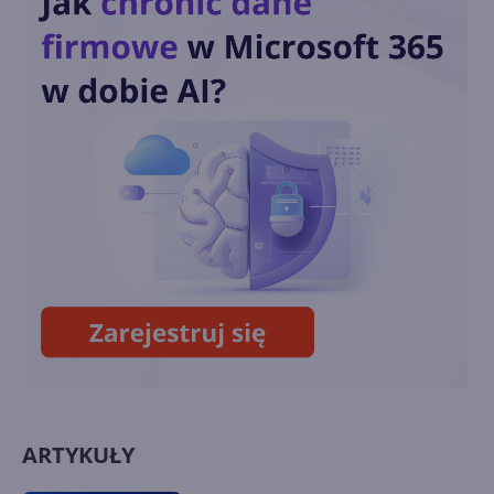
Autouzupełnianie w wierszu
poleceń
Ikony skrótów bez strzałek
ARTYKUŁY