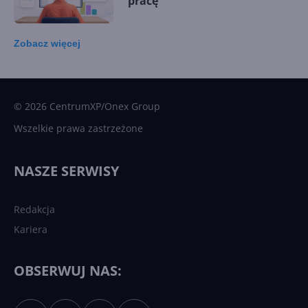
pracę
Zobacz
więcej
15 kamieni milowych w
Microsoft AI. Tak rodziła się
sztuczna inteligencja
© 2026 CentrumXP/Onex Group
Wszelkie prawa zastrzeżone
Najnowsze trendy w AI. Co
wydarzy się w 2026 roku w
NASZE SERWISY
sztucznej inteligencji?
Redakcja
Kariera
Każdy komputer z Windows
11 to teraz AI PC dzięki
Copilotowi
OBSERWUJ NAS: