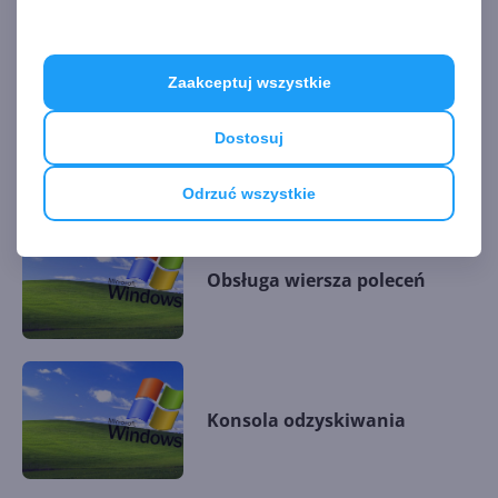
Zaakceptuj wszystkie
Dostosuj
ARTYKUŁY Z KATEGORII ARTYKUŁY O
WINDOWS XP
Odrzuć wszystkie
Obsługa wiersza poleceń
Konsola odzyskiwania