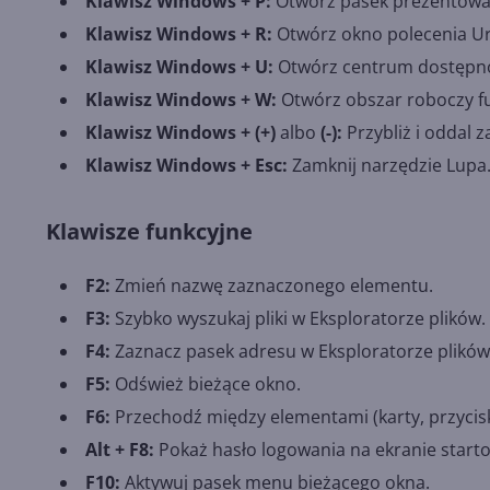
Klawisz Windows + P:
Otwórz pasek prezentowan
Klawisz Windows + R:
Otwórz okno polecenia U
Klawisz Windows + U:
Otwórz centrum dostępnoś
Klawisz Windows + W:
Otwórz obszar roboczy fu
Klawisz Windows + (+)
albo
(-):
Przybliż i oddal 
Klawisz Windows + Esc:
Zamknij narzędzie Lupa
Klawisze funkcyjne
F2:
Zmień nazwę zaznaczonego elementu.
F3:
Szybko wyszukaj pliki w Eksploratorze plików.
F4:
Zaznacz pasek adresu w Eksploratorze plików
F5:
Odśwież bieżące okno.
F6:
Przechodź między elementami (karty, przyciski
Alt + F8:
Pokaż hasło logowania na ekranie start
F10:
Aktywuj pasek menu bieżącego okna.