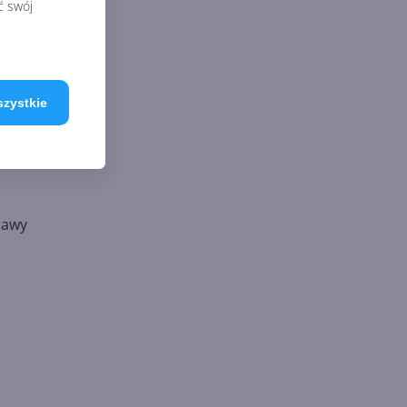
ć swój
ość.
szystkie
rawy