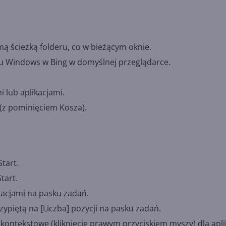
ą ścieżką folderu, co w bieżącym oknie.
 Windows w Bing w domyślnej przeglądarce.
 lub aplikacjami.
(z pominięciem Kosza).
tart.
tart.
kacjami na pasku zadań.
zypiętą na [Liczba] pozycji na pasku zadań.
ntekstowe (kliknięcie prawym przyciskiem myszy) dla aplik