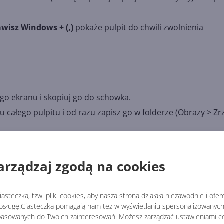
awisz Windows + (,)
pokaże pulpit do chwili zwolnienia
go ekranu i skopiuj go do schowka.
 całego pulpitu i od razu zapisz go w folderze (Obrazy > Zr
ycinanie, aby wykonać zrzut całego ekranu lub jedynie wyc
arządzaj zgodą na cookies
rtualne
asteczka, tzw. pliki cookies, aby nasza strona działała niezawodnie i ofe
twarte okna.
sługę.Ciasteczka pomagają nam też w wyświetlaniu spersonalizowanych 
lizowane okna.
asowanych do Twoich zainteresowań. Możesz zarządzać ustawieniami co