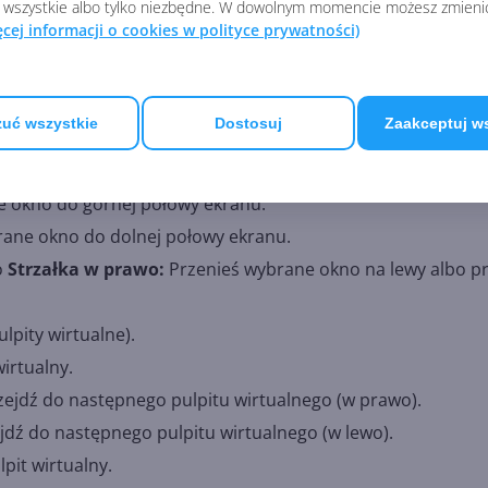
kie okna poza obecnie zaznaczonym/aktywnym.
 wszystkie albo tylko niezbędne. W dowolnym momencie możesz zmieni
ęcej informacji o cookies w polityce prywatności)
zuj wybrane okno.
ksymalizuj aktywne okno w pionie, zachowując jego szerok
j wybrane okno.
uć wszystkie
Dostosuj
Zaakceptuj w
j wybrane okno do lewej połowy ekranu.
nij wybrane okno do prawej połowy ekranu.
e okno do górnej połowy ekranu.
rane okno do dolnej połowy ekranu.
o
Strzałka w prawo:
Przenieś wybrane okno na lewy albo p
pity wirtualne).
irtualny.
ejdź do następnego pulpitu wirtualnego (w prawo).
jdź do następnego pulpitu wirtualnego (w lewo).
pit wirtualny.