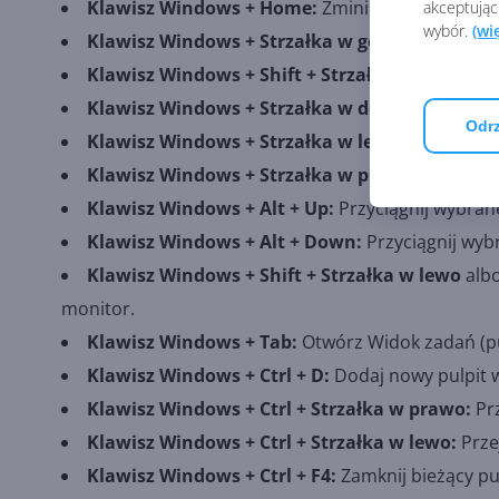
Klawisz Windows + Home:
Zminimalizuj wszyst
akceptując
wybór.
(wi
Klawisz Windows + Strzałka w górę:
Zmaksymali
Klawisz Windows + Shift + Strzałka w górę:
Zma
Klawisz Windows + Strzałka w dół:
Zminimalizu
Odrz
Klawisz Windows + Strzałka w lewo:
Przyciągni
Klawisz Windows + Strzałka w prawo:
Przyciąg
Klawisz Windows + Alt + Up:
Przyciągnij wybran
Klawisz Windows + Alt + Down:
Przyciągnij wyb
Klawisz Windows + Shift + Strzałka w lewo
alb
monitor.
Klawisz Windows + Tab:
Otwórz Widok zadań (pul
Klawisz Windows + Ctrl + D:
Dodaj nowy pulpit w
Klawisz Windows + Ctrl + Strzałka w prawo:
Prz
Klawisz Windows + Ctrl + Strzałka w lewo:
Prze
Klawisz Windows + Ctrl + F4:
Zamknij bieżący pul