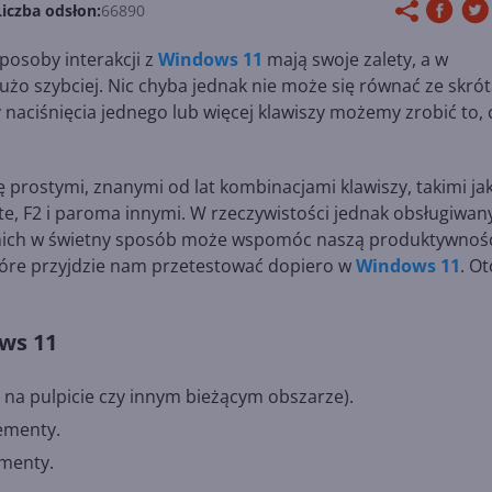
Liczba odsłon:
66890
sposoby interakcji z
Windows 11
mają swoje zalety, a w
żo szybciej. Nic chyba jednak nie może się równać ze skró
aciśnięcia jednego lub więcej klawiszy możemy zrobić to, 
 prostymi, znanymi od lat kombinacjami klawiszy, takimi jak
+ Delete, F2 i paroma innymi. W rzeczywistości jednak obsługiwa
 z nich w świetny sposób może wspomóc naszą produktywnoś
które przyjdzie nam przetestować dopiero w
Windows 11
. Ot
ws 11
 na pulpicie czy innym bieżącym obszarze).
ementy.
menty.