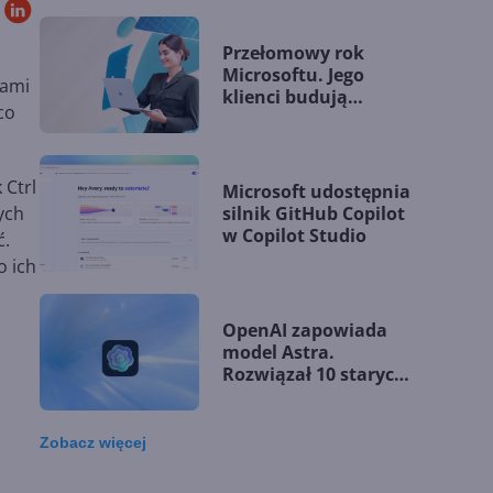
Przełomowy rok
Microsoftu. Jego
tami
klienci budują
co
przewagę dzięki AI
 Ctrl
Microsoft udostępnia
silnik GitHub Copilot
nych
w Copilot Studio
ć.
o ich
OpenAI zapowiada
model Astra.
Rozwiązał 10 starych
problemów
matematycznych
Zobacz
więcej
Zatrzęsienie nowości
w Microsoft Teams.