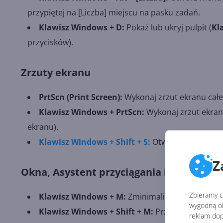
przypiętej na [Liczba] miejscu na pasku zadań.
Klawisz Windows + D:
Pokaż lub ukryj pulpit (
Kl
przycisków).
Zrzuty ekranu
PrtScn (Print Screen):
Wykonaj zrzut ekranu całe
Klawisz Windows + PrtScn:
Wykonaj zrzut ekranu
ekranu).
Klawisz Windows + Shift + S:
Otwórz Narzędzie W
Z
Okna, Asystent przyciągania i pulpity wi
Zbieramy ci
Klawisz Windows + M:
Zminimalizuj wszystkie o
wygodną ob
Klawisz Windows + Shift + M:
Przywróć zminima
reklam dop