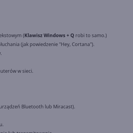
tekstowym (
Klawisz Windows + Q
robi to samo.)
łuchania (jak powiedzenie "Hey, Cortana").
.
terów w sieci.
urządzeń Bluetooth lub Miracast).
u.