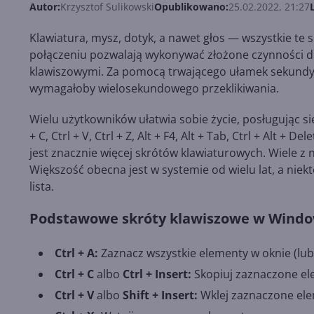
Autor:
Krzysztof Sulikowski
Opublikowano:
25.02.2022, 21:27
Klawiatura, mysz, dotyk, a nawet głos — wszystkie te 
połączeniu pozwalają wykonywać złożone czynności du
klawiszowymi. Za pomocą trwającego ułamek sekundy n
wymagałoby wielosekundowego przeklikiwania.
Wielu użytkowników ułatwia sobie życie, posługując się
+ C, Ctrl + V, Ctrl + Z, Alt + F4, Alt + Tab, Ctrl + Alt 
jest znacznie więcej skrótów klawiaturowych. Wiele
Większość obecna jest w systemie od wielu lat, a nie
lista.
Podstawowe skróty klawiszowe w Windo
Ctrl + A:
Zaznacz wszystkie elementy w oknie (lub
Ctrl + C
albo
Ctrl + Insert:
Skopiuj zaznaczone el
Ctrl + V
albo
Shift + Insert:
Wklej zaznaczone ele