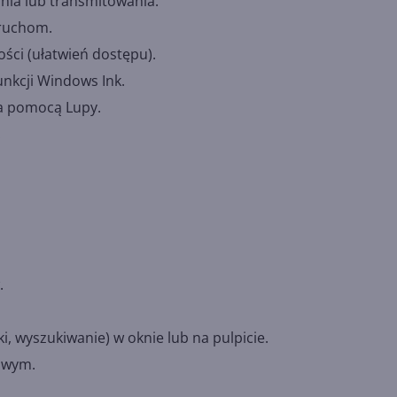
ia lub transmitowania.
ruchom.
ci (ułatwień dostępu).
nkcji Windows Ink.
za pomocą Lupy.
.
.
, wyszukiwanie) w oknie lub na pulpicie.
owym.