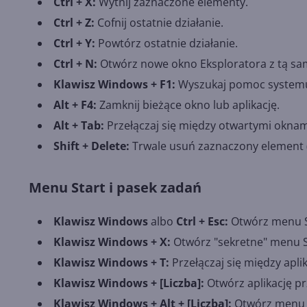
Ctrl + X:
Wytnij zaznaczone elementy.
Ctrl + Z:
Cofnij ostatnie działanie.
Ctrl + Y:
Powtórz ostatnie działanie.
Ctrl + N:
Otwórz nowe okno Eksploratora z tą sam
Klawisz Windows + F1:
Wyszukaj pomoc systemu
Alt + F4:
Zamknij bieżące okno lub aplikację.
Alt + Tab:
Przełączaj się między otwartymi oknami
Shift + Delete:
Trwale usuń zaznaczony element 
Menu Start i pasek zadań
Klawisz Windows
albo
Ctrl + Esc:
Otwórz menu S
Klawisz Windows + X:
Otwórz "sekretne" menu S
Klawisz Windows + T:
Przełączaj się między apli
Klawisz Windows + [Liczba]:
Otwórz aplikację pr
Klawisz Windows + Alt + [Liczba]:
Otwórz menu ko