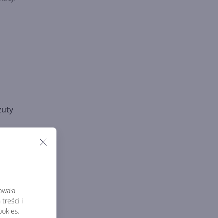
zuty
inka.
rowała
treści i
okies,