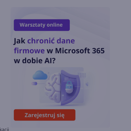
Zmiany z lipca 2026 r.
Lista zmian w
Microsoft 365 Copilot.
Podsumowanie lipca
2026
OpenAI tnie ceny
modeli GPT-5.6.
Odpowiedź na presję
Chin
Miliardy z AI i
chmury. Microsoft
ogłasza znakomite
wyniki i
superaplikację
acji