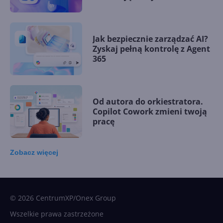
Jak bezpiecznie zarządzać AI?
Zyskaj pełną kontrolę z Agent
365
Od autora do orkiestratora.
Copilot Cowork zmieni twoją
pracę
Zobacz
więcej
15 kamieni milowych w
Microsoft AI. Tak rodziła się
sztuczna inteligencja
© 2026 CentrumXP/Onex Group
Wszelkie prawa zastrzeżone