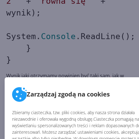
2 "
+
"równa się "
+
wynik);
System.
Console
.ReadLine();
}
}
Wynik jaki otrzymamy powinien być taki sam
,
jak w
poprzednim programie.
Zarządzaj zgodą na cookies
@STRONA@
Zbieramy ciasteczka, tzw. pliki cookies, aby nasza strona działała
Proste typy danych w C#
niezawodnie i oferowała wygodną obsługę.Ciasteczka pomagają n
wyświetlaniu spersonalizowanych treści i reklam dopasowanych d
zainteresowań. Możesz zarządzać ustawieniami cookies, akceptuj
Warto poznać kilka z wbudowanych prostych typów
wszystkie albo tylko niezbędne. W dowolnym momencie możesz z