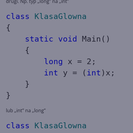
drugi. Np. typ „long” na „int”
class
KlasaGlowna
{
static
void
Main()
{
long
x = 2;
int
y = (
int
)x;
}
}
lub „int” na „long”
class
KlasaGlowna