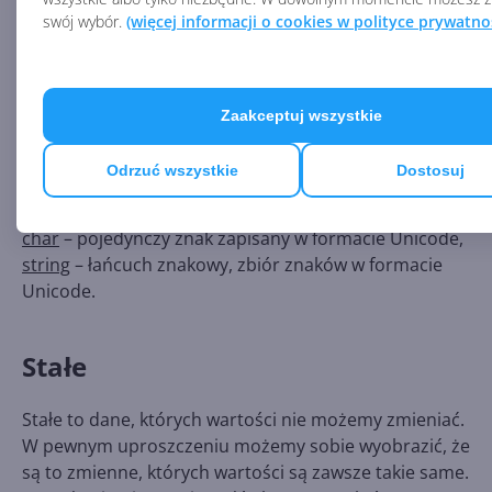
danych w C#.
swój wybór.
(więcej informacji o cookies w polityce prywatno
bool
– typ logiczny, oznaczający prawdę („true”) lub
fałsz („false”), używany do operacji logicznych,
short
– 16-bitowa liczba całkowita,
Zaakceptuj wszystkie
int
– 32-bitowa liczba całkowita,
long
– 64-bitowa liczba całkowita,
Odrzuć wszystkie
Dostosuj
float
– 32-bitowa liczba zmiennoprzecinkowa,
double
– 64-bitowa liczba zmiennoprzecinkowa,
char
– pojedynczy znak zapisany w formacie Unicode,
string
– łańcuch znakowy, zbiór znaków w formacie
Unicode.
Stałe
Stałe to dane, których wartości nie możemy zmieniać.
W pewnym uproszczeniu możemy sobie wyobrazić, że
są to zmienne, których wartości są zawsze takie same.