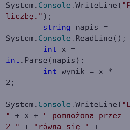
System.
Console
.WriteLine(
"
liczbę."
);
string
napis =
System.
Console
.ReadLine();
int
x =
int
.Parse(napis);
int
wynik = x *
2;
System.
Console
.WriteLine(
"
"
+ x +
" pomnożona przez
2 "
+
"równa się "
+