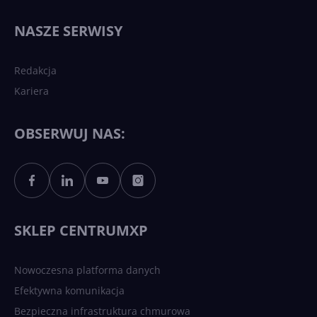
Najnowsze trendy w AI. Co
wydarzy się w 2026 roku w
NASZE SERWISY
sztucznej inteligencji?
Redakcja
Kariera
Każdy komputer z Windows
11 to teraz AI PC dzięki
Copilotowi
OBSERWUJ NAS:
Sztuczna inteligencja po
polsku. Dość barier
językowych
SKLEP CENTRUMXP
Nowoczesna platforma danych
Efektywna komunikacja
Bezpieczna infrastruktura chmurowa