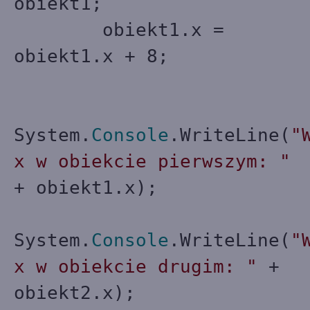
obiekt1;
obiekt1.x =
obiekt1.x + 8;
System.
Console
.WriteLine(
"
x w obiekcie pierwszym: "
+ obiekt1.x);
System.
Console
.WriteLine(
"
x w obiekcie drugim: "
+
obiekt2.x);