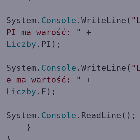
System.
Console
.WriteLine(
"
PI ma warość: "
+
Liczby
.PI);
System.
Console
.WriteLine(
"
e ma wartość: "
+
Liczby
.E);
System.
Console
.ReadLine();
}
}