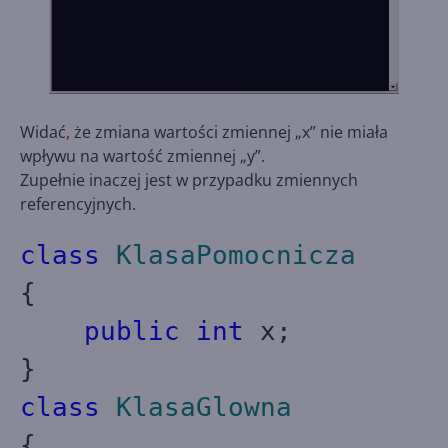
Widać
,
że zmiana wartości zmiennej „x” nie miała
wpływu na wartość zmiennej „y”.
Zupełnie inaczej jest w przypadku zmiennych
referencyjnych.
class
KlasaPomocnicza
{
public
int
x;
}
class
KlasaGlowna
{