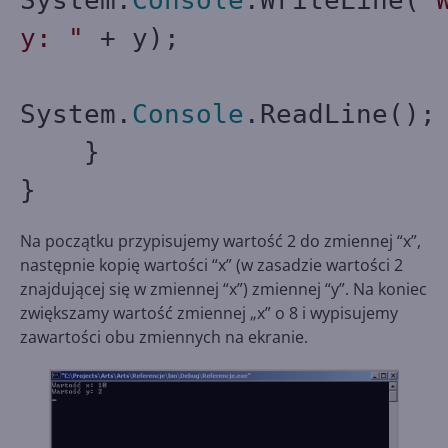
System.
Console
.WriteLine(
"
y: "
+ y);
System.
Console
.ReadLine();
}
}
Na początku przypisujemy wartość 2 do zmiennej “x”,
następnie kopię wartości “x” (w zasadzie wartości 2
znajdującej się w zmiennej “x”) zmiennej “y”. Na koniec
zwiększamy wartość zmiennej „x” o 8 i wypisujemy
zawartości obu zmiennych na ekranie.