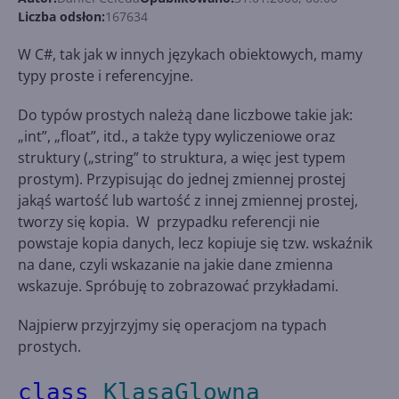
Liczba odsłon:
167634
W C#, tak jak w innych językach obiektowych, mamy
typy proste i referencyjne.
Do typów prostych należą dane liczbowe takie jak:
„int”, „float”, itd., a także typy wyliczeniowe oraz
struktury („string” to struktura, a więc jest typem
prostym). Przypisując do jednej zmiennej prostej
jakąś wartość lub wartość z innej zmiennej prostej,
tworzy się kopia. W przypadku referencji nie
powstaje kopia danych, lecz kopiuje się tzw. wskaźnik
na dane, czyli wskazanie na jakie dane zmienna
wskazuje. Spróbuję to zobrazować przykładami.
Najpierw przyjrzyjmy się operacjom na typach
prostych.
class
KlasaGlowna