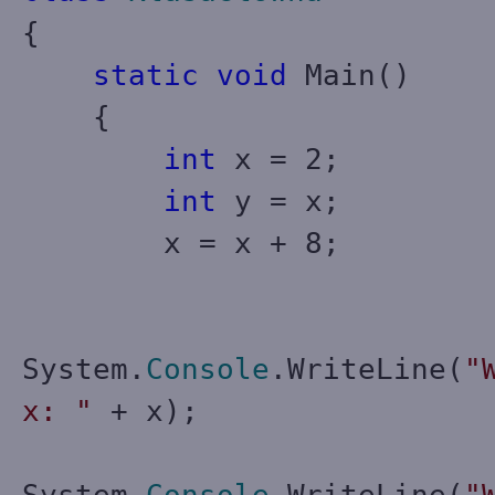
{
static
void
Main()
{
int
x = 2;
int
y = x;
x = x + 8;
System.
Console
.WriteLine(
"
x: "
+ x);