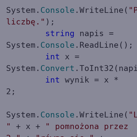
System.
Console
.WriteLine(
"
liczbę."
);
string
napis =
System.
Console
.ReadLine();
int
x =
System.
Convert
.ToInt32(nap
int
wynik = x *
2;
System.
Console
.WriteLine(
"
"
+ x +
" pomnożona przez