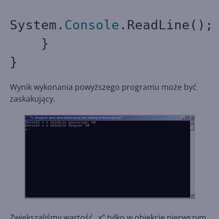
System.
Console
.ReadLine();
}
}
Wynik wykonania powyższego programu może być
zaskakujący.
Zwiększaliśmy wartość „x” tylko w obiekcie pierwszym,