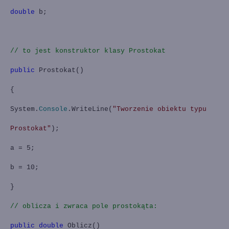
double
b;
// to jest konstruktor klasy Prostokat
public
Prostokat()
{
System.
Console
.WriteLine(
"Tworzenie obiektu typu
Prostokat"
);
a = 5;
b = 10;
}
// oblicza i zwraca pole prostokąta:
public
double
Oblicz()