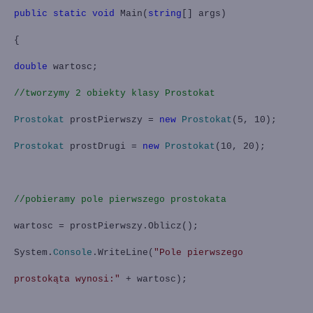
public
static
void
Main
(
string
[] args)
{
double
wartosc;
//tworzymy 2 obiekty klasy Prostokat
Prostokat
prostPierwszy =
new
Prostokat
(5, 10);
Prostokat
prostDrugi =
new
Prostokat
(10, 20);
//pobieramy pole pierwszego prostokata
wartosc = prostPierwszy.Oblicz();
System.
Console
.WriteLine(
"Pole pierwszego
prostokąta wynosi:"
+ wartosc);