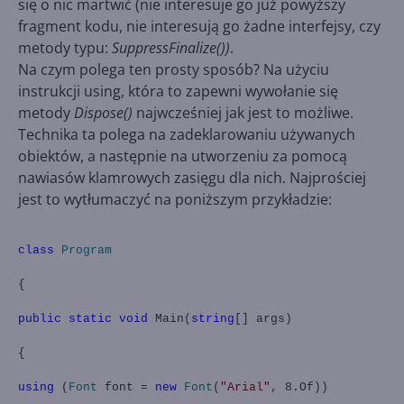
się o nic martwić (nie interesuje go już powyższy
fragment kodu, nie interesują go żadne interfejsy, czy
metody typu:
SuppressFinalize())
.
Na czym polega ten prosty sposób? Na użyciu
instrukcji using, która to zapewni wywołanie się
metody
Dispose()
najwcześniej jak jest to możliwe.
Technika ta polega na zadeklarowaniu używanych
obiektów, a następnie na utworzeniu za pomocą
nawiasów klamrowych zasięgu dla nich. Najprościej
jest to wytłumaczyć na poniższym przykładzie:
class
Program
{
public
static
void
Main
(
string
[] args)
{
using
(
Font
font =
new
Font
(
"Arial"
, 8.Of))