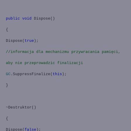
public
void
Dispose()
{
Dispose(
true
);
//informacja dla mechanizmu przywracania pamięci,
aby nie przeprowadzic finalizacji
GC
.SuppressFinalize(
this
);
}
~Destruktor()
{
Dispose(
false
);