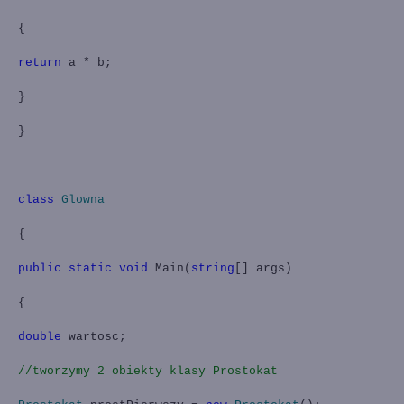
{
return
a * b;
}
}
class
Glowna
{
public
static
void
Main
(
string
[] args)
{
double
wartosc;
//tworzymy 2 obiekty klasy Prostokat