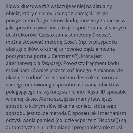
Słowo kluczowe
this
wskazuje w niej na aktualny
obiekt, który chcemy usunąć z pamięci. Dzięki
powyższemu fragmentowi kodu, możemy zobaczyć w
jaki sposób używać instrukcji dispose zamiast samych
destruktorów. Często zamiast metody
Dispose()
,
można stosować metodę
Close()
(np. w przypadku
obsługi plików, o której to również będzie można
poczytać na portalu CentrumXP), która jest
alternatywą dla
Dispose()
. Powyższy fragment kodu
mówi nam również jeszcze coś innego. A mianowicie
ukazuje trudność mechanizmu destruktorów oraz
samego omówionego sposobu usuwania obiektów
polegającego na wykorzystaniu interfejsu: IDisposable
w danej klasie. Ale na szczęście mamy łatwiejszy
sposób, o którym słów kilka na koniec. Istotą tego
sposobu jest to, że metoda Dispose() jak i mechanizm
odzyskiwania pamięci (co idzie w parze z Dispose()) są
automatycznie uruchamiane i programista nie musi