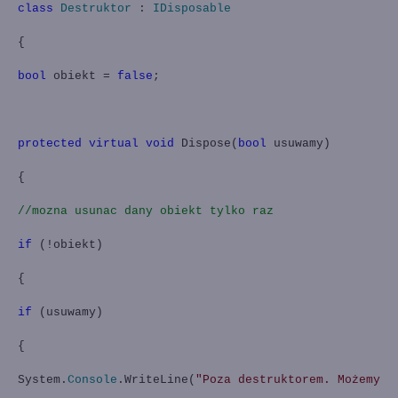
class
Destruktor
:
IDisposable
{
bool
obiekt =
false
;
protected
virtual
void
Dispose(
bool
usuwamy)
{
//mozna usunac dany obiekt tylko raz
if
(!obiekt)
{
if
(usuwamy)
{
System.
Console
.WriteLine(
"Poza destruktorem. Możemy