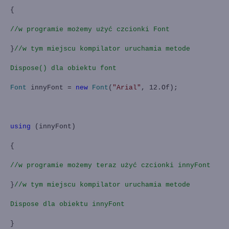
{
//w programie możemy użyć czcionki Font
}
//w tym miejscu kompilator uruchamia metode
Dispose() dla obiektu font
Font
innyFont =
new
Font
(
"Arial"
, 12.Of);
using
(innyFont)
{
//w programie możemy teraz użyć czcionki innyFont
}
//w tym miejscu kompilator uruchamia metode
Dispose dla obiektu innyFont
}