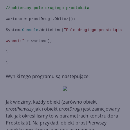
//pobieramy pole drugiego prostokata
wartosc = prostDrugi.Oblicz();
System.
Console
.WriteLine(
"Pole drugiego prostokąta
wynosi:"
+ wartosc);
}
}
Wyniki tego programu są następujące:
Jak widzimy, każdy obiekt (zarówno obiekt
prostPierwszy
jak i obiekt
prostDrugi
) jest zainicjowany
tak, jak określiliśmy to w parametrach konstruktora
Prostokat(). Na przykład, obiekt prostPierwszy
zadeklarowaliśmy w następujący sposób: