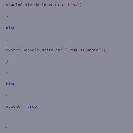
odwołać sie do innych obiektów"
);
}
else
{
System.
Console
.WriteLine(
"Trwa usuwanie"
);
}
}
else
{
obiekt =
true
;
}
}