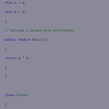
this
.a = a;
this
.b = b;
}
// oblicza i zwraca pole prostokąta:
public
double
Oblicz()
{
return
a * b;
}
}
class
Glowna
{