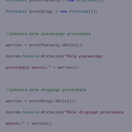
Prostokat
prostPierwszy =
new
Prostokat
();
Prostokat
prostDrugi =
new
Prostokat
();
//pobiera pole pierwszego prostokata
wartosc = prostPierwszy.Oblicz();
System.
Console
.WriteLine(
"Pole pierwszego
prostokąta wynosi:"
+ wartosc);
//pobiera pole drugiego prostokata
wartosc = prostDrugi.Oblicz();
System.
Console
.WriteLine(
"Pole drugiego prostokąta
wynosi:"
+ wartosc);