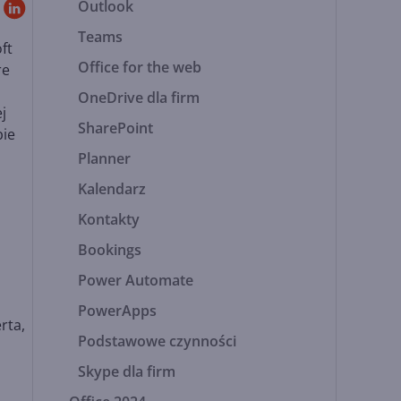
Outlook
Teams
ft
Office for the web
re
OneDrive dla firm
j
SharePoint
bie
Planner
Kalendarz
Kontakty
Bookings
Power Automate
PowerApps
rta,
Podstawowe czynności
Skype dla firm