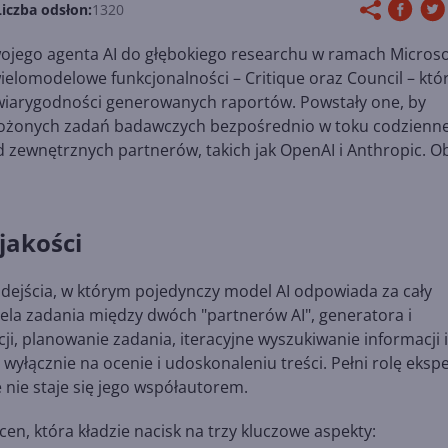
Liczba odsłon:
1320
wojego agenta AI do głębokiego researchu w ramach Microso
ielomodelowe funkcjonalności – Critique oraz Council – któ
 wiarygodności generowanych raportów. Powstały one, by
łożonych zadań badawczych bezpośrednio w toku codzienne
d zewnętrznych partnerów, takich jak OpenAI i Anthropic. O
jakości
dejścia, w którym pojedynczy model AI odpowiada za cały
ela zadania między dwóch "partnerów AI", generatora i
i, planowanie zadania, iteracyjne wyszukiwanie informacji i
wyłącznie na ocenie i udoskonaleniu treści. Pełni rolę ekspe
 nie staje się jego współautorem.
en, która kładzie nacisk na trzy kluczowe aspekty: