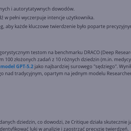
lnych i autorytatywnych dowodów.
ź w pełni wyczerpuje intencje użytkownika.
, aby każde kluczowe twierdzenie było poparte precyzyjn
 rygorystycznym testom na benchmarku DRACO (Deep Resear
ym 100 złożonych zadań z 10 różnych dziedzin (m.in. medycy
o
model GPT-5.2
jako najbardziej surowego "sędziego". Wyni
o nad tradycyjnym, opartym na jednym modelu Researcher
danych dziedzin, co dowodzi, że Critique działa skutecznie j
ntyfikować luki w analizie i zaostrzać precyzję twierdzeń.