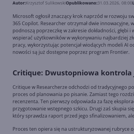
Autor:
Krzysztof Sulikowski
Opublikowano:
31.03.2026, 08:00
Microsoft ogłosił znaczący krok naprzód w rozwoju s
365 Copilot. Researcher otrzymał dwie innowacyjne, w
podnoszą poprzeczkę w zakresie dokładności, głębi i
wspierać użytkowników w wykonywaniu najbardziej z
pracy, wykorzystując potencjał wiodących modeli AI o
nowości są już dostępne poprzez program Frontier.
Critique: Dwustopniowa kontrola 
Critique w Researcherze odchodzi od tradycyjnego po
proces od planowania po pisanie. Zamiast tego rozdzi
recenzenta. Ten pierwszy odpowiada za fazę eksploracj
przygotowanie wstępnego szkicu. Drugi zaś skupia się 
który sprawdza raport przed jego sfinalizowaniem, ale
Proces ten opiera się na ustrukturyzowanej rubryce oc