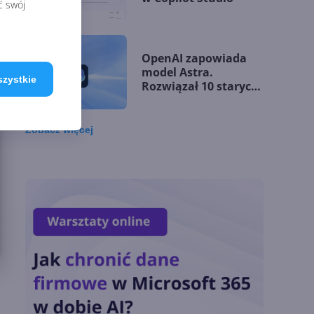
ć swój
OpenAI zapowiada
model Astra.
szystkie
Rozwiązał 10 starych
problemów
matematycznych
Zobacz
więcej
Zatrzęsienie nowości
w Microsoft Teams.
Zmiany z lipca 2026 r.
Lista zmian w
Microsoft 365 Copilot.
Podsumowanie lipca
2026