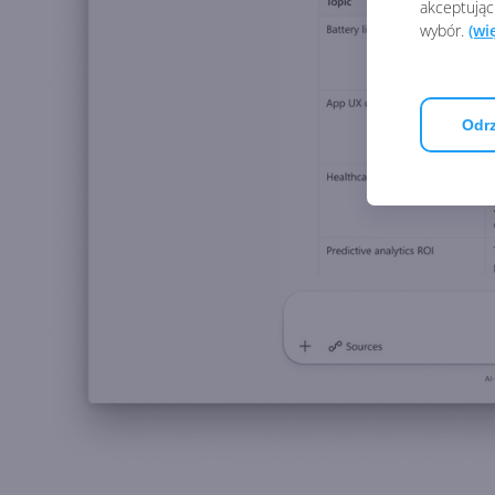
akceptując
wybór.
(wi
Odrz