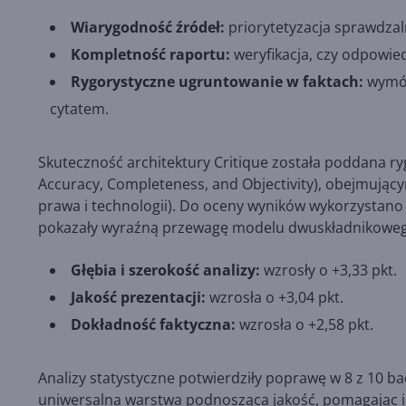
Wiarygodność źródeł:
priorytetyzacja sprawdza
Kompletność raportu:
weryfikacja, czy odpowied
Rygorystyczne ugruntowanie w faktach:
wymóg
cytatem.
Skuteczność architektury Critique została poddana
Accuracy, Completeness, and Objectivity), obejmując
prawa i technologii). Do oceny wyników wykorzystan
pokazały wyraźną przewagę modelu dwuskładnikoweg
Głębia i szerokość analizy:
wzrosły o +3,33 pkt.
Jakość prezentacji:
wzrosła o +3,04 pkt.
Dokładność faktyczna:
wzrosła o +2,58 pkt.
Analizy statystyczne potwierdziły poprawę w 8 z 10 ba
uniwersalna warstwa podnosząca jakość, pomagając ide