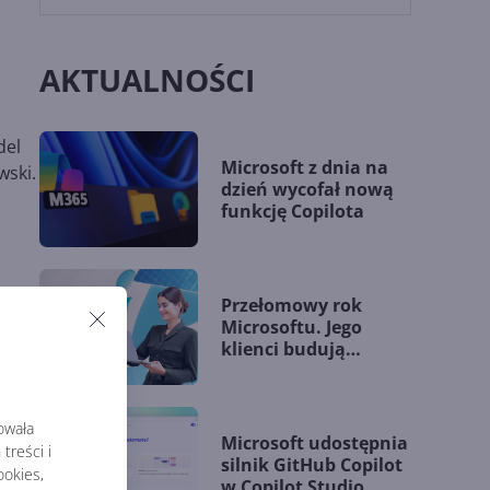
AKTUALNOŚCI
del
Microsoft z dnia na
wski.
dzień wycofał nową
funkcję Copilota
Przełomowy rok
Microsoftu. Jego
klienci budują
przewagę dzięki AI
rowała
Microsoft udostępnia
treści i
silnik GitHub Copilot
okies,
w Copilot Studio