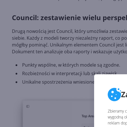
Council: zestawienie wielu persp
Drugą nowością jest Council, który umożliwia zestawi
siebie. Każdy z modeli tworzy niezależny raport, co p
mógłby pominąć. Unikalnym elementem Council jest 
Dokument ten analizuje oba raporty i wskazuje użytk
Punkty wspólne, w których modele są zgodne.
Rozbieżności w interpretacji lub skali zjawisk.
Unikalne spostrzeżenia wniesione przez każdą ze
Z
Zbieramy ci
wygodną ob
reklam dop