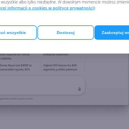
 wszystkie albo tylko niezbędne. W dowolnym momencie możesz zmieni
ęcej informacji o cookies w polityce prywatności)
uć wszystkie
Dostosuj
Zaakceptuj w