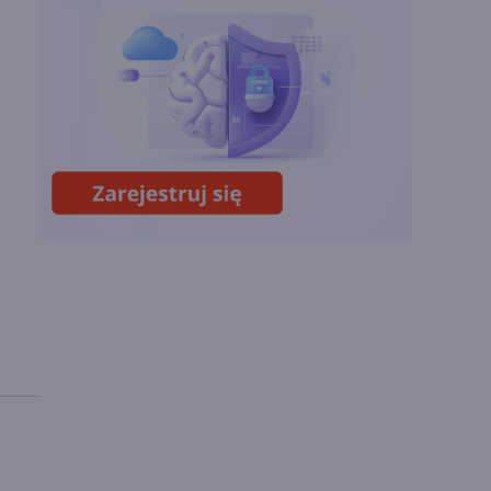
OpenAI tnie ceny
modeli GPT-5.6.
Odpowiedź na presję
Chin
Miliardy z AI i
chmury. Microsoft
ogłasza znakomite
wyniki i
superaplikację