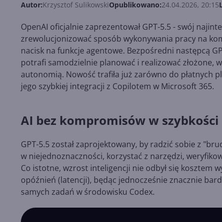
Autor:
Krzysztof Sulikowski
Opublikowano:
24.04.2026, 20:15
OpenAI oficjalnie zaprezentował GPT-5.5 - swój najinte
zrewolucjonizować sposób wykonywania pracy na komp
nacisk na funkcje agentowe. Bezpośredni następcą GPT-
potrafi samodzielnie planować i realizować złożone,
autonomią. Nowość trafiła już zarówno do płatnych p
jego szybkiej integracji z Copilotem w Microsoft 365.
AI bez kompromisów w szybkości
GPT-5.5 został zaprojektowany, by radzić sobie z "br
w niejednoznaczności, korzystać z narzędzi, weryfikow
Co istotne, wzrost inteligencji nie odbył się kosztem
opóźnień (latencji), będąc jednocześnie znacznie ba
samych zadań w środowisku Codex.