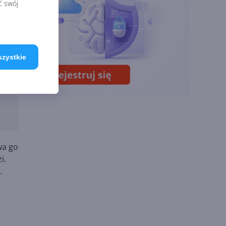
chmury. Microsoft
ć swój
ogłasza znakomite
wyniki i
superaplikację
a.
Sztuczna inteligencja
szystkie
gą
wspiera odkrycia
naukowe. OpenAI
ać
startuje z nowym
programem
wa go
i.
.