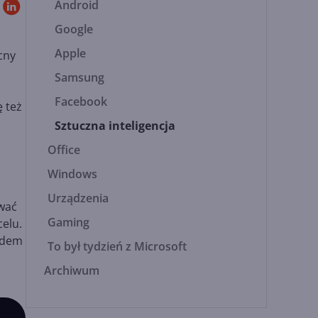
Android
Google
Apple
cny
Samsung
Facebook
 też
Sztuczna inteligencja
Office
Windows
Urządzenia
ować
Gaming
celu.
ędem
To był tydzień z Microsoft
Archiwum