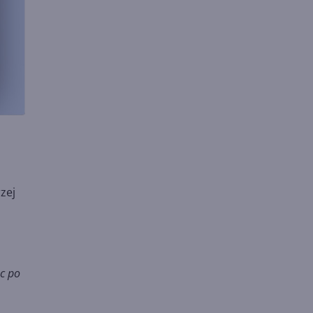
zej
ąc po