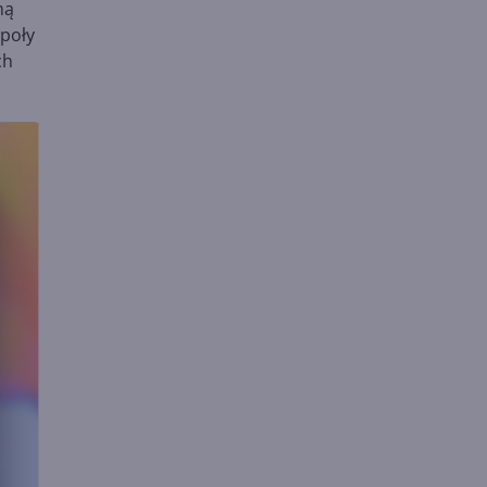
mą
społy
ch