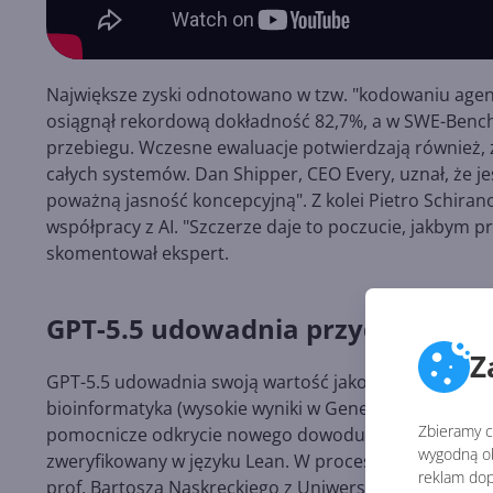
Największe zyski odnotowano w tzw. "kodowaniu ag
osiągnął rekordową dokładność 82,7%, a w SWE-Bench
przebiegu. Wczesne ewaluacje potwierdzają również, 
całych systemów. Dan Shipper, CEO Every, uznał, że je
poważną jasność koncepcyjną". Z kolei Pietro Schira
współpracy z AI. "Szczerze daje to poczucie, jakbym pr
skomentował ekspert.
GPT-5.5 udowadnia przydatność dl
Z
GPT-5.5 udowadnia swoją wartość jako "współnaukowie
bioinformatyka (wysokie wyniki w GeneBench i BixBenc
Zbieramy ci
pomocnicze odkrycie nowego dowodu dotyczącego lic
wygodną ob
zweryfikowany w języku Lean. W procesie testowania m
reklam dop
prof. Bartosza Naskręckiego z Uniwersytetu im. Adam