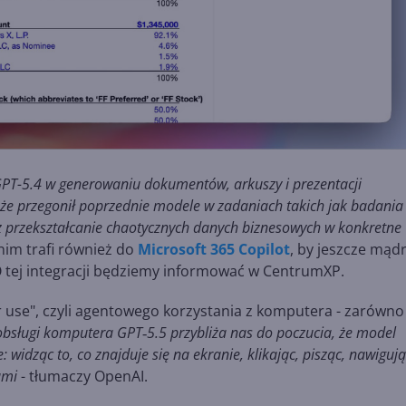
 GPT-5.4 w generowaniu dokumentów, arkuszy i prezentacji
, że przegonił poprzednie modele w zadaniach takich jak badania
z przekształcanie chaotycznych danych biznesowych w konkretne
 nim trafi również do
Microsoft 365 Copilot
, by jeszcze mądr
O tej integracji będziemy informować w CentrumXP.
r use", czyli agentowego korzystania z komputera - zarówno
obsługi komputera GPT‑5.5 przybliża nas do poczucia, że model
 widząc to, co znajduje się na ekranie, klikając, pisząc, nawiguj
ami
- tłumaczy OpenAI.