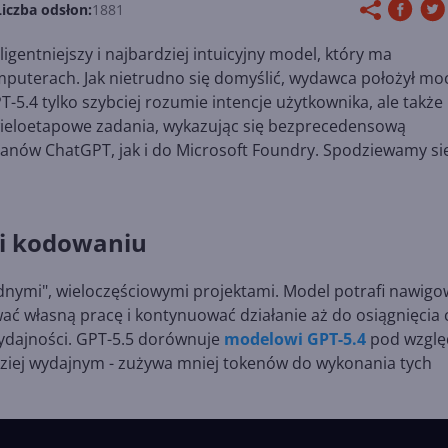
Liczba odsłon:
1881
ligentniejszy i najbardziej intuicyjny model, który ma
uterach. Jak nietrudno się domyślić, wydawca położył mo
5.4 tylko szybciej rozumie intencje użytkownika, ale także
 wieloetapowe zadania, wykazując się bezprecedensową
lanów ChatGPT, jak i do Microsoft Foundry. Spodziewamy się
 i kodowaniu
udnymi", wieloczęściowymi projektami. Model potrafi nawig
ać własną pracę i kontynuować działanie aż do osiągnięcia 
 wydajności. GPT-5.5 dorównuje
modelowi GPT-5.4
pod wzgl
rdziej wydajnym - zużywa mniej tokenów do wykonania tych