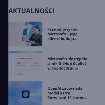
AKTUALNOŚCI
Przełomowy rok
Microsoftu. Jego
klienci budują
przewagę dzięki AI
Microsoft udostępnia
silnik GitHub Copilot
w Copilot Studio
OpenAI zapowiada
model Astra.
Rozwiązał 10 starych
problemów