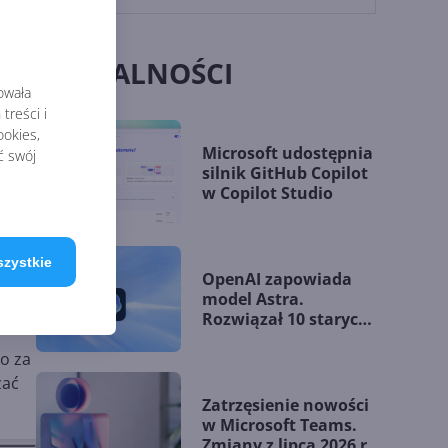
AKTUALNOŚCI
rowała
treści i
okies,
Microsoft udostępnia
ć swój
silnik GitHub Copilot
w Copilot Studio
szystkie
OpenAI zapowiada
model Astra.
mórki
Rozwiązał 10 starych
problemów
io za
matematycznych
zać
Zatrzęsienie nowości
w Microsoft Teams.
Zmiany z lipca 2026 r.