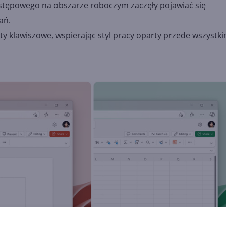
ępowego na obszarze roboczym zaczęły pojawiać się
ań.
klawiszowe, wspierając styl pracy oparty przede wszystk