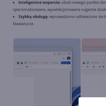
Inteligentne wsparcie:
obok nowego punktu dost
spersonalizowane, wyselekcjonowane sugestie dział
Szybką obsługę:
wprowadzono odświeżone skróty 
klawiaturze.