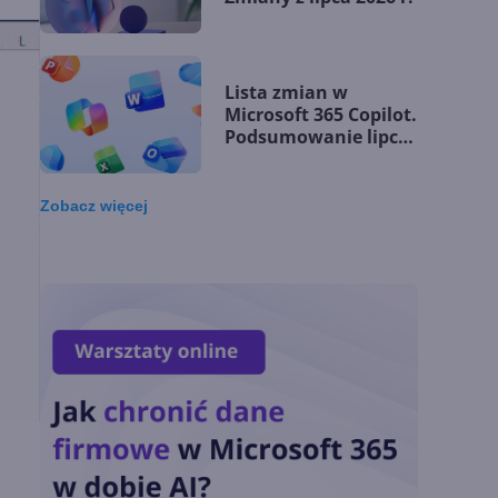
Lista zmian w
Microsoft 365 Copilot.
Podsumowanie lipca
2026
Zobacz
więcej
OpenAI tnie ceny
modeli GPT-5.6.
Odpowiedź na presję
Chin
Miliardy z AI i
chmury. Microsoft
ogłasza znakomite
wyniki i
superaplikację