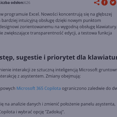
Liczba odsłon:
626
w programuie Excel. Nowości koncentrują się na głębszej
 bardziej intuicyjną obsługę dzięki nowym punktom
 designowi zorientowanemu na wygodną obsługę klawiatury
 zwiększające transparentność edycji, a testowa funkcja
tęp, sugestie i priorytet dla klawiatu
enie interakcji ze sztuczną inteligencją Microsoft gruntow
terakcję z asystentem. Zmiany obejmują:
tępowych
Microsoft 365 Copilota
ograniczono zaledwie do d
się na analizie danych i zmienić położenie panelu asystenta,
opilota i wybrać opcję "Zadokuj".