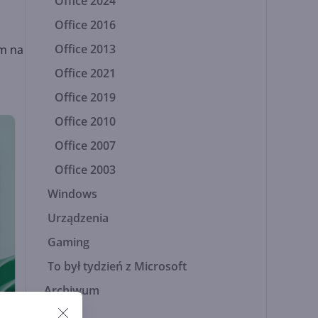
Office 2024
Office 2016
Office 2013
im na
Office 2021
Office 2019
Office 2010
Office 2007
Office 2003
Windows
Urządzenia
Gaming
To był tydzień z Microsoft
Archiwum