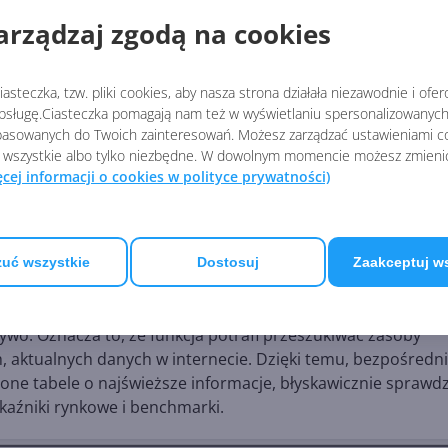
arządzaj zgodą na cookies
asteczka, tzw. pliki cookies, aby nasza strona działała niezawodnie i ofe
sługę.Ciasteczka pomagają nam też w wyświetlaniu spersonalizowanych 
asowanych do Twoich zainteresowań. Możesz zarządzać ustawieniami co
 wszystkie albo tylko niezbędne. W dowolnym momencie możesz zmieni
ęcej informacji o cookies w polityce prywatności)
celu
uć wszystkie
Dostosuj
Zaakceptuj w
wala na wywoływanie asystenta bezpośrednio z poziomu ko
wo. Oznacza to, że funkcja potrafi przeszukiwać zasoby
h, aktualnych danych w internecie. Dzięki temu, bezpośredn
e tabele o najświeższe informacje, błyskawicznie sprawd
kaźniki rynkowe i benchmarki.