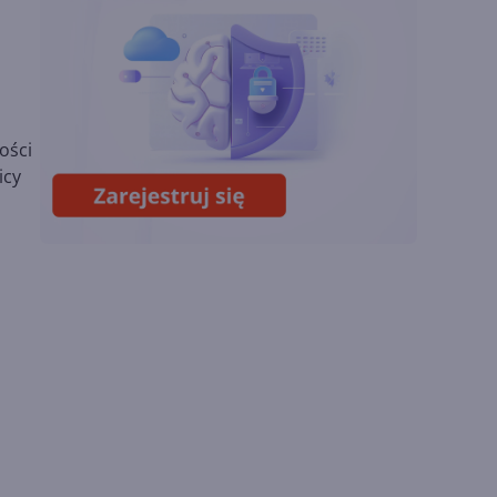
Sztuczna inteligencja
wspiera odkrycia
naukowe. OpenAI
startuje z nowym
programem
ości
Lipcowa aktualizacja
Copilota w Excelu.
icy
Duże zmiany dzięki
GPT i Claude Opus