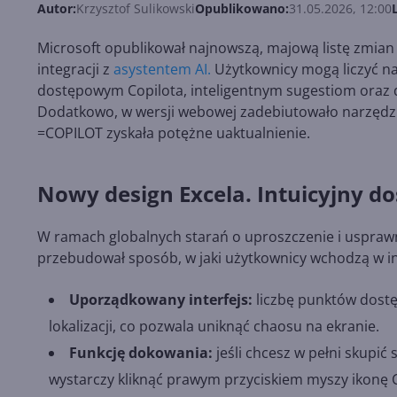
Autor:
Krzysztof Sulikowski
Opublikowano:
31.05.2026, 12:00
Microsoft opublikował najnowszą, majową listę zmian 
integracji z
asystentem AI.
Użytkownicy mogą liczyć na
dostępowym Copilota, inteligentnym sugestiom oraz
Dodatkowo, w wersji webowej zadebiutowało narzędzie
=COPILOT zyskała potężne uaktualnienie.
Nowy design Excela. Intuicyjny dos
W ramach globalnych starań o uproszczenie i usprawni
przebudował sposób, w jaki użytkownicy wchodzą w in
Uporządkowany interfejs:
liczbę punktów dos
lokalizacji, co pozwala uniknąć chaosu na ekranie.
Funkcję dokowania:
jeśli chcesz w pełni skupić 
wystarczy kliknąć prawym przyciskiem myszy ikonę C