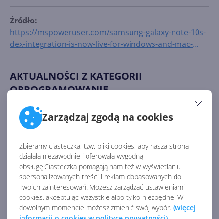
Źródło:
https://mspoweruser.com/samsung-galaxy-note-10s-
dex-integration-is-now-live-for-windows-and-mac-
users/
AKTUALNOŚCI Z KATEGORII
OPROGRAMOWANIE
Zarządzaj zgodą na cookies
Sporo nowości w Microsoft
Store na Windows
Zbieramy ciasteczka, tzw. pliki cookies, aby nasza strona
działała niezawodnie i oferowała wygodną
obsługę.Ciasteczka pomagają nam też w wyświetlaniu
spersonalizowanych treści i reklam dopasowanych do
Twoich zainteresowań. Możesz zarządzać ustawieniami
MSN Pogoda z odświeżoną
cookies, akceptując wszystkie albo tylko niezbędne. W
stroną główną
dowolnym momencie możesz zmienić swój wybór.
(więcej
informacji o cookies w polityce prywatności)