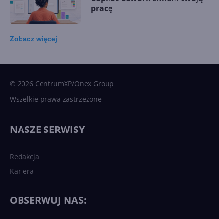
pracę
Zobacz
więcej
15 kamieni milowych w
Microsoft AI. Tak rodziła się
sztuczna inteligencja
© 2026 CentrumXP/Onex Group
Wszelkie prawa zastrzeżone
Najnowsze trendy w AI. Co
wydarzy się w 2026 roku w
NASZE SERWISY
sztucznej inteligencji?
Redakcja
Kariera
Każdy komputer z Windows
11 to teraz AI PC dzięki
Copilotowi
OBSERWUJ NAS: