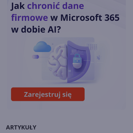
Windows z ulepszeniami na
Snapdragon X Series
Microsoft dodaje nowe
narzędzia, aby usprawnić
wyszukiwanie plików w
OneDrive
Windows App ogólnodostępna
na wszystkich głównych
platformach
ARTYKUŁY