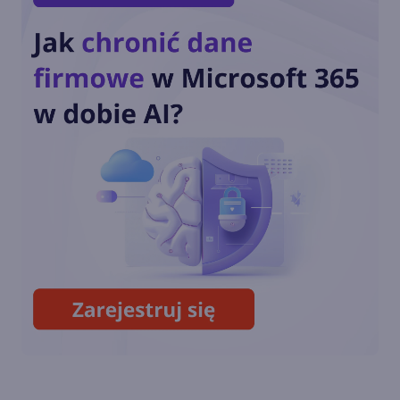
Copilot Mode w Edge. Nowy
tryb AI w przeglądarce
Copilot w menu
kontekstowym i na stronie
nowej karty w Edge
Podsumowanie roku 2024 w
Microsoft Edge. Sprawdź
statystyki!