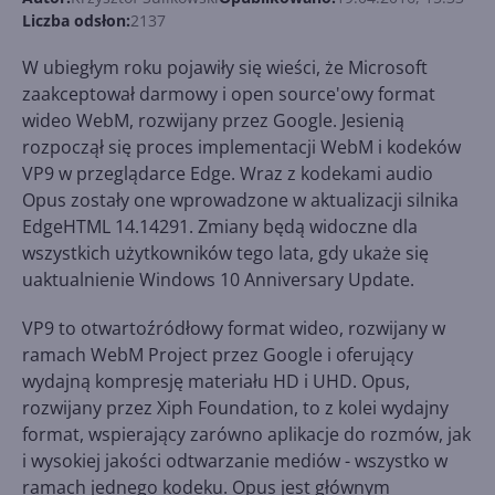
Liczba odsłon:
2137
W ubiegłym roku pojawiły się wieści, że Microsoft
zaakceptował darmowy i open source'owy format
wideo WebM, rozwijany przez Google. Jesienią
rozpoczął się proces implementacji WebM i kodeków
VP9 w przeglądarce Edge. Wraz z kodekami audio
Opus zostały one wprowadzone w aktualizacji silnika
EdgeHTML 14.14291. Zmiany będą widoczne dla
wszystkich użytkowników tego lata, gdy ukaże się
uaktualnienie Windows 10 Anniversary Update.
VP9 to otwartoźródłowy format wideo, rozwijany w
ramach WebM Project przez Google i oferujący
wydajną kompresję materiału HD i UHD. Opus,
rozwijany przez Xiph Foundation, to z kolei wydajny
format, wspierający zarówno aplikacje do rozmów, jak
i wysokiej jakości odtwarzanie mediów - wszystko w
ramach jednego kodeku. Opus jest głównym