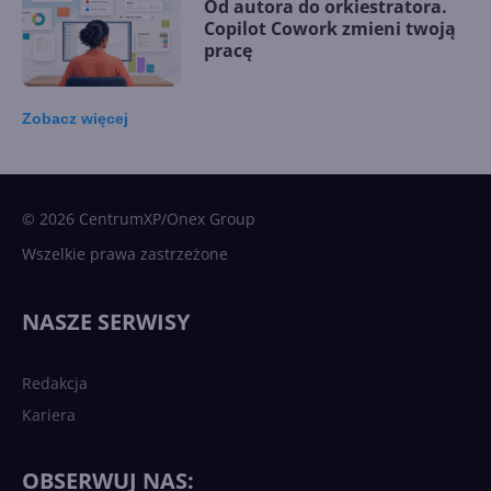
Od autora do orkiestratora.
Copilot Cowork zmieni twoją
pracę
Zobacz
więcej
15 kamieni milowych w
Microsoft AI. Tak rodziła się
sztuczna inteligencja
© 2026 CentrumXP/Onex Group
Wszelkie prawa zastrzeżone
Najnowsze trendy w AI. Co
wydarzy się w 2026 roku w
NASZE SERWISY
sztucznej inteligencji?
Redakcja
Kariera
Każdy komputer z Windows
11 to teraz AI PC dzięki
Copilotowi
OBSERWUJ NAS: