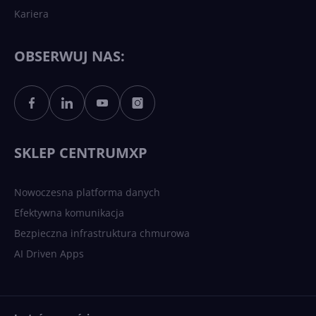
Kariera
Każdy komputer z Windows
11 to teraz AI PC dzięki
Copilotowi
OBSERWUJ NAS:
Sztuczna inteligencja po
polsku. Dość barier
językowych
SKLEP CENTRUMXP
Nowoczesna platforma danych
Efektywna komunikacja
Bezpieczna infrastruktura chmurowa
AI Driven Apps