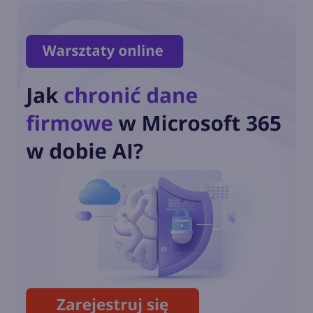
Copilot Chat
Copilot Mode w Edge. Nowy
tryb AI w przeglądarce
Copilot w menu
kontekstowym i na stronie
nowej karty w Edge
Podsumowanie roku 2024 w
Microsoft Edge. Sprawdź
statystyki!