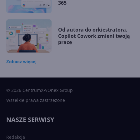
365
Od autora do orkiestratora.
Copilot Cowork zmieni twoją
pracę
Zobacz
więcej
15 kamieni milowych w
Microsoft AI. Tak rodziła się
sztuczna inteligencja
© 2026 CentrumXP/Onex Group
Wszelkie prawa zastrzeżone
Najnowsze trendy w AI. Co
wydarzy się w 2026 roku w
NASZE SERWISY
sztucznej inteligencji?
Redakcja