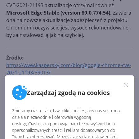
CVE-2021-21193 aktualizację otrzymał również
Microsoft Edge Stable (version 89.0.774.54).
Zawiera
ona najnowsze aktualizacje zabezpieczeń z projektu
Chromium i oczywiście jest wysoce rekomendowane,
by zainstalować ją jak najszybciej.
Źródło:
https://www.kaspersky.com/blog/google-chrome-cve-
2021-21193/39013/
Zarządzaj zgodą na cookies
AKTUALNOŚCI Z KATEGORII EDGE
Zbieramy ciasteczka, tzw. pliki cookies, aby nasza strona
Edge bez inteligentnej historii.
działała niezawodnie i oferowała wygodną
Microsoft niespodziewanie
obsługę.Ciasteczka pomagają nam też w wyświetlaniu
kasuje funkcję AI
spersonalizowanych treści i reklam dopasowanych do
Twoich zainteresowań. Możesz zarządzać ustawieniami