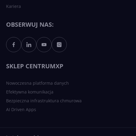
Kariera
Każdy komputer z Windows
11 to teraz AI PC dzięki
Copilotowi
OBSERWUJ NAS:
Sztuczna inteligencja po
polsku. Dość barier
językowych
SKLEP CENTRUMXP
Nowoczesna platforma danych
Efektywna komunikacja
Bezpieczna infrastruktura chmurowa
AI Driven Apps