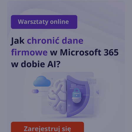
przez WSUS
Windows Server 2025 i
Microsoft System Center 2025
z premierą tej jesieni
Wyciekł poufny build
Windows Server 2012 R2.
Wygląda pięknie!
Wsparcie dla Edge na
Windows Server 2012 i 2012 R2
zostanie przedłużone