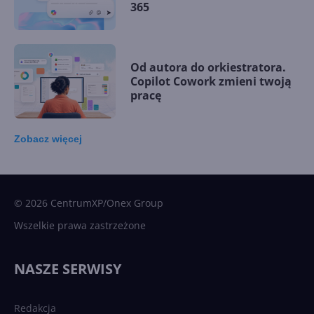
365
Od autora do orkiestratora.
Copilot Cowork zmieni twoją
pracę
Zobacz
więcej
15 kamieni milowych w
Microsoft AI. Tak rodziła się
sztuczna inteligencja
© 2026 CentrumXP/Onex Group
Wszelkie prawa zastrzeżone
Najnowsze trendy w AI. Co
wydarzy się w 2026 roku w
NASZE SERWISY
sztucznej inteligencji?
Redakcja