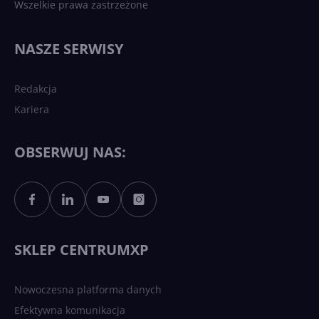
Wszelkie prawa zastrzeżone
Najnowsze trendy w AI. Co
wydarzy się w 2026 roku w
NASZE SERWISY
sztucznej inteligencji?
Redakcja
Kariera
Każdy komputer z Windows
11 to teraz AI PC dzięki
Copilotowi
OBSERWUJ NAS:
Sztuczna inteligencja po
polsku. Dość barier
językowych
SKLEP CENTRUMXP
Nowoczesna platforma danych
Efektywna komunikacja