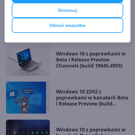
Dostosuj
Microsoft zamyka Beta
Channel. To ostatnia
Odrzuć wszystkie
aktualizacja Windows 10 w
tym kanale (19045.5194)
Windows 10 z poprawkami w
Beta i Release Preview
Channels (build 19045.4955)
Windows 10 22H2 z
poprawkami w kanałach Beta
i Release Preview (build
19045.4842)
Windows 10 z poprawkami w