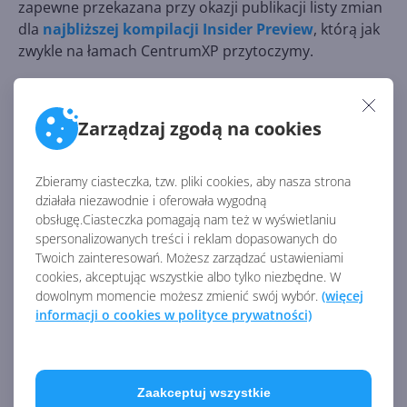
zapewne przekazana przy okazji publikacji listy zmian
dla
najbliższej kompilacji Insider Preview
, którą jak
zwykle na łamach CentrumXP przytoczymy.
Aktualizacja 15.02.2018:
zapowiedzi te okazały się
potwierdzone, a Microsoft uruchomił właśnie
Zarządzaj zgodą na cookies
Windows App Preview Program
, dzięki któremu
Insiderzy z dowolnego pierścienia mogą zdecydować
się na testowanie poglądowych wersji poszczególnych
Zbieramy ciasteczka, tzw. pliki cookies, aby nasza strona
aplikacji.
działała niezawodnie i oferowała wygodną
obsługę.Ciasteczka pomagają nam też w wyświetlaniu
spersonalizowanych treści i reklam dopasowanych do
Twoich zainteresowań. Możesz zarządzać ustawieniami
Źródło:
cookies, akceptując wszystkie albo tylko niezbędne. W
https://www.neowin.net/news/microsoft-is-creating-
dowolnym momencie możesz zmienić swój wybór.
(więcej
individual-preview-programs-for-windows-10-apps
informacji o cookies w polityce prywatności)
AKTUALNOŚCI Z KATEGORII WINDOWS 10
INSIDER
Zaakceptuj wszystkie