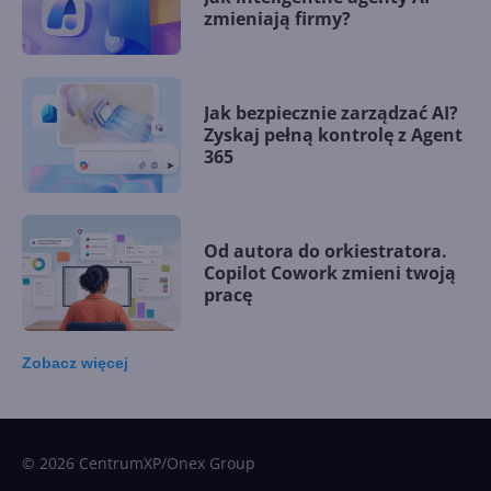
zmieniają firmy?
Jak bezpiecznie zarządzać AI?
Zyskaj pełną kontrolę z Agent
365
Od autora do orkiestratora.
Copilot Cowork zmieni twoją
pracę
Zobacz
więcej
15 kamieni milowych w
Microsoft AI. Tak rodziła się
sztuczna inteligencja
© 2026 CentrumXP/Onex Group