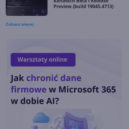
kanałach Beta i Release
Preview (build 19045.4713)
Zobacz
więcej
Poprawki i ulepszenia w
Windows 10 22H2 (build
19045.4593 w Beta i Release
Preview Channel)
Beta Channel znów otwarty
dla Insiderów na Windows 10
Windows 10 22H2 z
poprawkami w Release
Preview Channel (build
19045.4472)