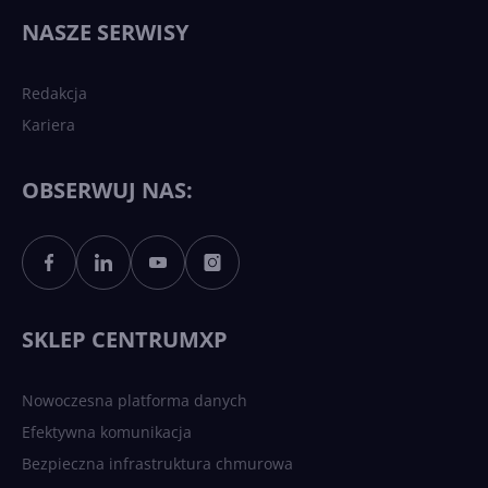
wydarzy się w 2026 roku w
NASZE SERWISY
sztucznej inteligencji?
Redakcja
Kariera
Każdy komputer z Windows
11 to teraz AI PC dzięki
Copilotowi
OBSERWUJ NAS:
Sztuczna inteligencja po
polsku. Dość barier
językowych
SKLEP CENTRUMXP
Nowoczesna platforma danych
Efektywna komunikacja
Bezpieczna infrastruktura chmurowa