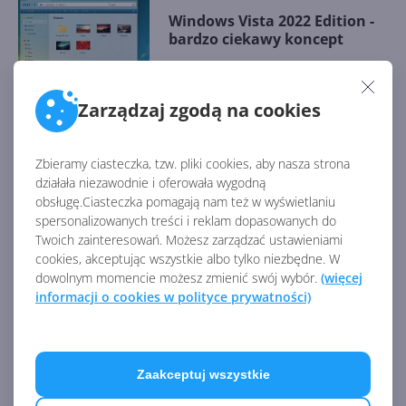
Windows Vista 2022 Edition -
bardzo ciekawy koncept
Zarządzaj zgodą na cookies
Longhorn Live, czyli sieć
społecznościowa Microsoftu
sprzed epoki Myspace'a
Zbieramy ciasteczka, tzw. pliki cookies, aby nasza strona
działała niezawodnie i oferowała wygodną
obsługę.Ciasteczka pomagają nam też w wyświetlaniu
spersonalizowanych treści i reklam dopasowanych do
Niesamowity ekran
Twoich zainteresowań. Możesz zarządzać ustawieniami
logowania w Windows
cookies, akceptując wszystkie albo tylko niezbędne. W
Longhorn. Tak miała
dowolnym momencie możesz zmienić swój wybór.
(więcej
wyglądać Vista!
informacji o cookies w polityce prywatności)
Tak wyglądał prototyp Aero w
Windows Longhorn z 2003
Zaakceptuj wszystkie
roku