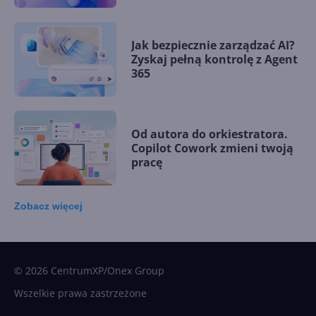
Jak bezpiecznie zarządzać AI?
Zyskaj pełną kontrolę z Agent
365
Od autora do orkiestratora.
Copilot Cowork zmieni twoją
pracę
Zobacz
więcej
15 kamieni milowych w
Microsoft AI. Tak rodziła się
sztuczna inteligencja
© 2026 CentrumXP/Onex Group
Wszelkie prawa zastrzeżone
Najnowsze trendy w AI. Co