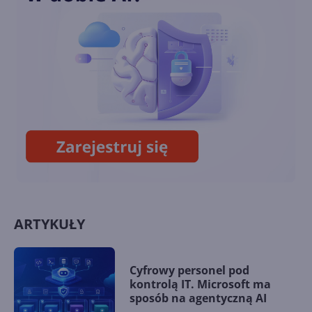
Wyciekł poufny build
Windows Server 2012 R2.
Wygląda pięknie!
Wsparcie dla Edge na
Windows Server 2012 i 2012 R2
zostanie przedłużone
ARTYKUŁY
Cyfrowy personel pod
kontrolą IT. Microsoft ma
sposób na agentyczną AI