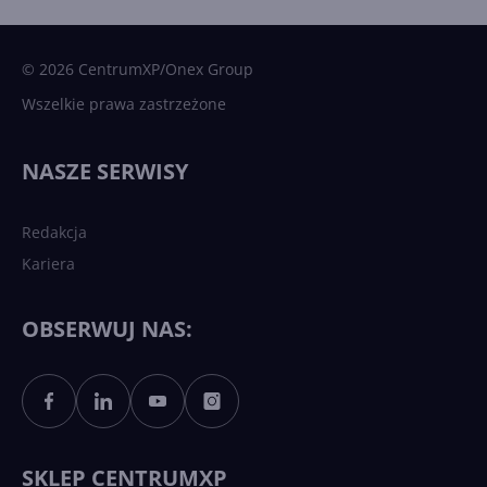
Microsoft AI. Tak rodziła się
sztuczna inteligencja
© 2026 CentrumXP/Onex Group
Wszelkie prawa zastrzeżone
Najnowsze trendy w AI. Co
wydarzy się w 2026 roku w
NASZE SERWISY
sztucznej inteligencji?
Redakcja
Kariera
Każdy komputer z Windows
11 to teraz AI PC dzięki
Copilotowi
OBSERWUJ NAS:
Sztuczna inteligencja po
polsku. Dość barier
językowych
SKLEP CENTRUMXP