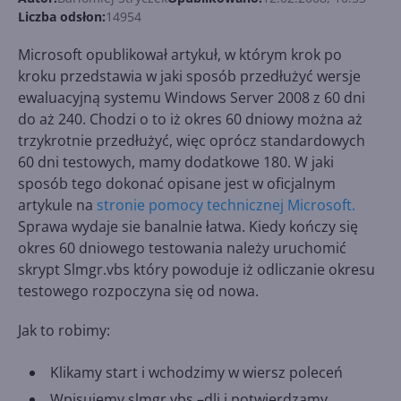
Liczba odsłon:
14954
Microsoft opublikował artykuł, w którym krok po
kroku przedstawia w jaki sposób przedłużyć wersje
ewaluacyjną systemu Windows Server 2008 z 60 dni
do aż 240. Chodzi o to iż okres 60 dniowy można aż
trzykrotnie przedłużyć, więc oprócz standardowych
60 dni testowych, mamy dodatkowe 180. W jaki
sposób tego dokonać opisane jest w oficjalnym
artykule na
stronie pomocy technicznej Microsoft.
Sprawa wydaje sie banalnie łatwa. Kiedy kończy się
okres 60 dniowego testowania należy uruchomić
skrypt Slmgr.vbs który powoduje iż odliczanie okresu
testowego rozpoczyna się od nowa.
Jak to robimy:
Klikamy start i wchodzimy w wiersz poleceń
Wpisujemy slmgr.vbs –dli i potwierdzamy