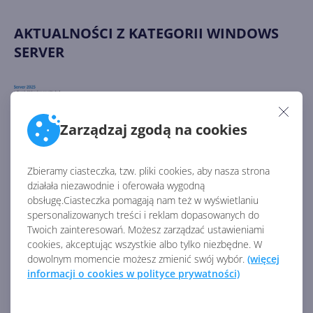
AKTUALNOŚCI Z KATEGORII WINDOWS
SERVER
SQL Server 2025 dostępny w
publicznej wersji
zapoznawczej. Co nowego?
Zarządzaj zgodą na cookies
Zbieramy ciasteczka, tzw. pliki cookies, aby nasza strona
działała niezawodnie i oferowała wygodną
Windows Server 2025
oferowany jako opcjonalna
obsługę.Ciasteczka pomagają nam też w wyświetlaniu
aktualizacja dla wersji 2019 i
spersonalizowanych treści i reklam dopasowanych do
2022
Twoich zainteresowań. Możesz zarządzać ustawieniami
cookies, akceptując wszystkie albo tylko niezbędne. W
dowolnym momencie możesz zmienić swój wybór.
(więcej
informacji o cookies w polityce prywatności)
Windows Server IoT 2025 już
ogólnodostępny. Co nowego?