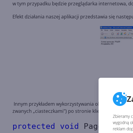
w tym przypadku będzie przeglądarka internetowa, d
Efekt działania naszej aplikacji przedstawia się następ
Z
Innym przykładem wykorzystywania obiektów Request 
zwanych „ciasteczkami") po stronie klienta.
Zbieramy ci
wygodną ob
protected void
Page_Load(
reklam dop