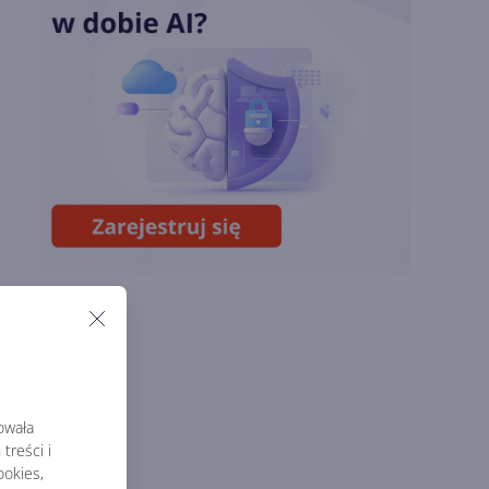
Miliardy z AI i
chmury. Microsoft
ogłasza znakomite
wyniki i
superaplikację
Sztuczna inteligencja
wspiera odkrycia
naukowe. OpenAI
startuje z nowym
programem
rowała
treści i
okies,