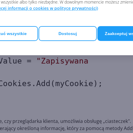
 wszystkie albo tylko niezbędne. W dowolnym momencie możesz zmieni
ęcej informacji o cookies w polityce prywatności)
.Cookies)
uć wszystkie
Dostosuj
Zaakceptuj w
ookie =
new
ue =
"Zapisywana
.Add(myCookie);
 czy przeglądarka klienta, umożliwia obsługę „ciasteczek".
ierający określoną informację, który za pomocą metody Add