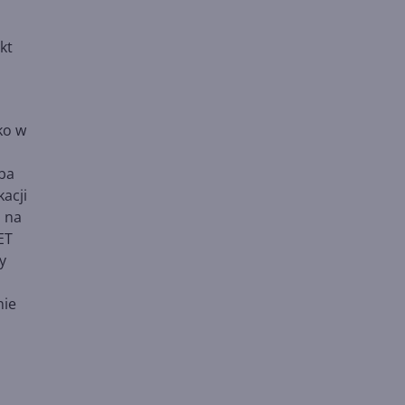
kt
ko w
ba
acji
, na
ET
y
nie