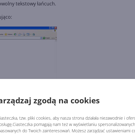
owolny tekstowy łańcuch.
ująco:
arządzaj zgodą na cookies
i Response jest zapisywanie obiektów Cookies (popularnie
asteczka, tzw. pliki cookies, aby nasza strona działała niezawodnie i ofe
sługę.Ciasteczka pomagają nam też w wyświetlaniu spersonalizowanych 
object
sender, EventsArgs e)
asowanych do Twoich zainteresowań. Możesz zarządzać ustawieniami co