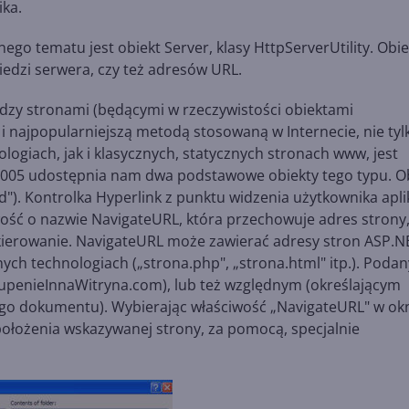
ika.
o tematu jest obiekt Server, klasy HttpServerUtility. Obie
edzi serwera, czy też adresów URL.
ędzy stronami (będącymi w rzeczywistości obiektami
 i najpopularniejszą metodą stosowaną w Internecie, nie tyl
logiach, jak i klasycznych, statycznych stronach www, jest
 2005 udostępnia nam dwa podstawowe obiekty tego typu. O
). Kontrolka Hyperlink z punktu widzenia użytkownika aplik
wość o nazwie NavigateURL, która przechowuje adres strony
zekierowanie. NavigateURL może zawierać adresy stron ASP.N
ych technologiach („strona.php", „strona.html" itp.). Podan
upenieInnaWitryna.com), lub też względnym (określającym
go dokumentu). Wybierając właściwość „NavigateURL" w ok
łożenia wskazywanej strony, za pomocą, specjalnie