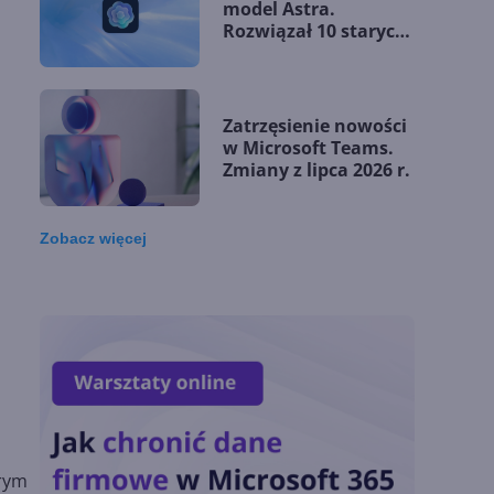
model Astra.
Rozwiązał 10 starych
problemów
matematycznych
Zatrzęsienie nowości
w Microsoft Teams.
Zmiany z lipca 2026 r.
Zobacz
więcej
Lista zmian w
Microsoft 365 Copilot.
Podsumowanie lipca
2026
OpenAI tnie ceny
modeli GPT-5.6.
Odpowiedź na presję
Chin
órym