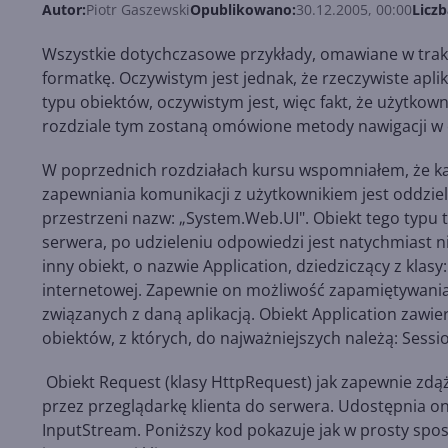
Autor:
Piotr Gaszewski
Opublikowano:
30.12.2005, 00:00
Liczb
Wszystkie dotychczasowe przykłady, omawiane w trakc
formatkę. Oczywistym jest jednak, że rzeczywiste apli
typu obiektów, oczywistym jest, więc fakt, że użytko
rozdziale tym zostaną omówione metody nawigacji w o
W poprzednich rozdziałach kursu wspomniałem, że k
zapewniania komunikacji z użytkownikiem jest oddziel
przestrzeni nazw: „System.Web.UI". Obiekt tego typu t
serwera, po udzieleniu odpowiedzi jest natychmiast n
inny obiekt, o nazwie Application, dziedziczący z klasy:
internetowej. Zapewnie on możliwość zapamiętywania s
związanych z daną aplikacją. Obiekt Application zawi
obiektów, z których, do najważniejszych należą: Sess
Obiekt Request (klasy HttpRequest) jak zapewnie zdąży
przez przeglądarkę klienta do serwera. Udostępnia on
InputStream. Poniższy kod pokazuje jak w prosty spo