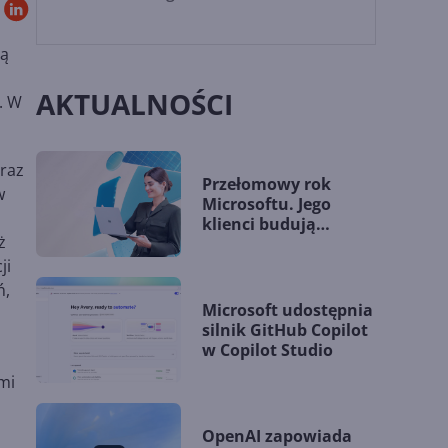
zą
o
AKTUALNOŚCI
. W
raz
Przełomowy rok
w
Microsoftu. Jego
klienci budują
ż
przewagę dzięki AI
ji
ń,
Microsoft udostępnia
silnik GitHub Copilot
w Copilot Studio
mi
OpenAI zapowiada