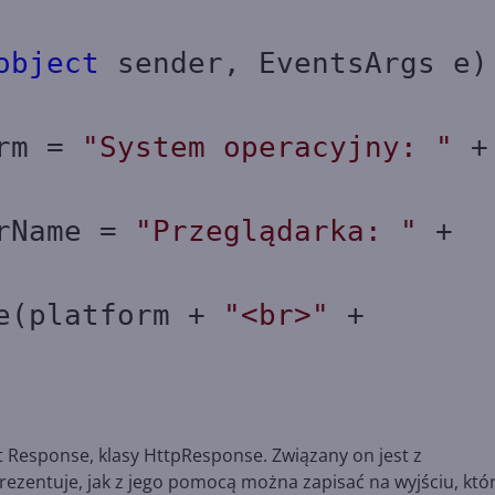
object
sender, EventsArgs e)
rm =
"System operacyjny: "
+
rName =
"Przeglądarka: "
+
latform +
"<br>"
+
 Response, klasy HttpResponse. Związany on jest z
rezentuje, jak z jego pomocą można zapisać na wyjściu, kt