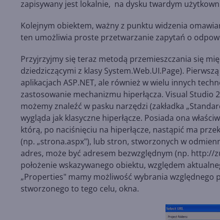
zapisywany jest lokalnie, na dysku twardym użytkown
Kolejnym obiektem, ważny z punktu widzenia omawianeg
ten umożliwia proste przetwarzanie zapytań o odpowi
Przyjrzyjmy się teraz metodą przemieszczania się mi
dziedziczącymi z klasy System.Web.UI.Page). Pierwszą
aplikacjach ASP.NET, ale również w wielu innych techno
zastosowanie mechanizmu hiperłącza. Visual Studio
możemy znaleźć w pasku narzędzi (zakładka „Standard"
wygląda jak klasyczne hiperłącze. Posiada ona właści
którą, po naciśnięciu na hiperłącze, nastąpić ma pr
(np. „strona.aspx"), lub stron, stworzonych w odmienn
adres, może być adresem bezwzględnym (np. http://z
położenie wskazywanego obiektu, względem aktualne
„Properties" mamy możliwość wybrania względnego po
stworzonego to tego celu, okna.