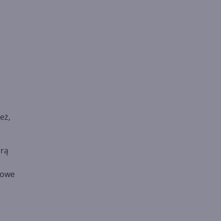
eż,
órą
towe