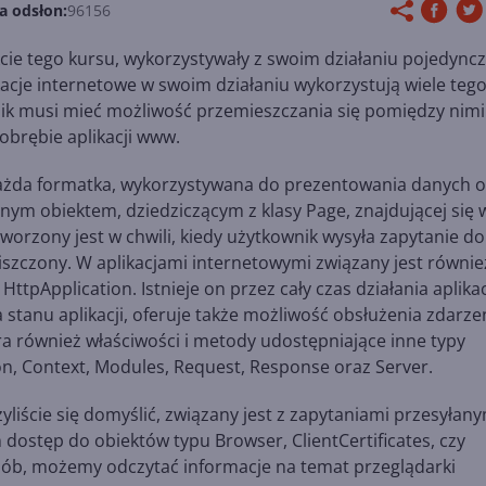
a odsłon:
96156
ie tego kursu, wykorzystywały z swoim działaniu pojedync
kacje internetowe w swoim działaniu wykorzystują wiele teg
wnik musi mieć możliwość przemieszczania się pomiędzy nimi
brębie aplikacji www.
ażda formatka, wykorzystywana do prezentowania danych o
nym obiektem, dziedziczącym z klasy Page, znajdującej się 
worzony jest w chwili, kiedy użytkownik wysyła zapytanie do
iszczony. W aplikacjami internetowymi związany jest równie
 HttpApplication. Istnieje on przez cały czas działania aplikac
tanu aplikacji, oferuje także możliwość obsłużenia zdarze
era również właściwości i metody udostępniające inne typy
ion, Context, Modules, Request, Response oraz Server.
liście się domyślić, związany jest z zapytaniami przesyłany
 dostęp do obiektów typu Browser, ClientCertificates, czy
sób, możemy odczytać informacje na temat przeglądarki