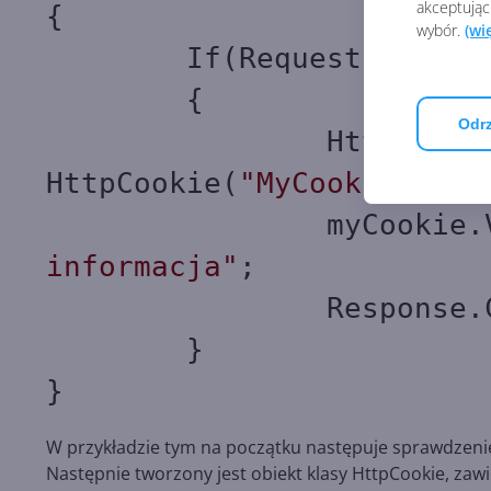
akceptując
{
wybór.
(wi
If(Request.Browser
{
Odrz
HttpCookie myC
HttpCookie(
"MyCookie"
);
myCookie.Val
informacja"
;
Response.Cookies
}
}
W przykładzie tym na początku następuje sprawdzenie,
Następnie tworzony jest obiekt klasy HttpCookie, zaw