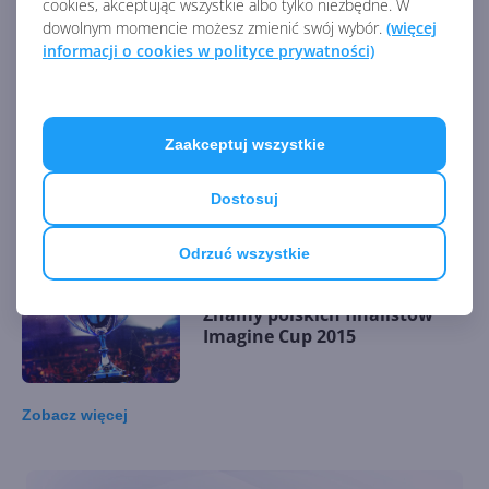
cookies, akceptując wszystkie albo tylko niezbędne. W
Na Windows Lite i CoreOS
dowolnym momencie możesz zmienić swój wybór.
(więcej
jeszcze poczekamy? Co
informacji o cookies w polityce prywatności)
Microsoft pokaże na Build
2019?
Zaakceptuj wszystkie
Microsoft otwiera akademię
AI. "Brytyjska gospodarka
Dostosuj
potrzebuje sztucznej
inteligencji"
Odrzuć wszystkie
Znamy polskich finalistów
Imagine Cup 2015
Zobacz
więcej
Polacy wyróżnieni w Imagine
Cup 2015