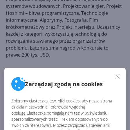
systemów wbudowanych, Projektowanie gier, Projekt
Hoshimi – bitwa programistyczna, Technologie
informatyczne, Algorytmy, Fotografia, Film
krótkometrażowy oraz Projekt interfejsu. Uczestnicy
każdej z kategorii wykorzystują technologię do
rozwiązania stawianego przez organizatorów
problemu. Łączna suma nagród w konkursie to
prawie 200 tys. USD.
AKTUALNOŚCI Z KATEGORII RELACJE Z
KONFERENCJI
Zarządzaj zgodą na cookies
Zbieramy ciasteczka, tzw. pliki cookies, aby nasza strona
ONEX.DAY VOL. 2 - śledź
działała niezawodnie i oferowała wygodną
wydarzenie w relacji na żywo!
obsługę.Ciasteczka pomagają nam też w wyświetlaniu
spersonalizowanych treści i reklam dopasowanych do
Twoich zainteresowań. Możesz zarządzać ustawieniami