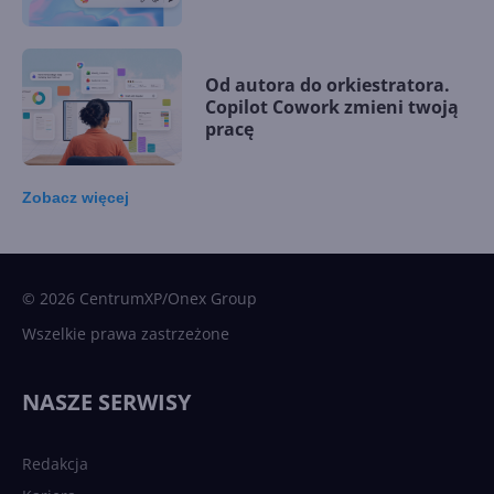
Od autora do orkiestratora.
Copilot Cowork zmieni twoją
pracę
Zobacz
więcej
15 kamieni milowych w
Microsoft AI. Tak rodziła się
sztuczna inteligencja
© 2026 CentrumXP/Onex Group
Wszelkie prawa zastrzeżone
Najnowsze trendy w AI. Co
wydarzy się w 2026 roku w
NASZE SERWISY
sztucznej inteligencji?
Redakcja