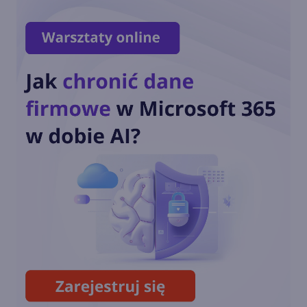
Polacy z medalami w
konkrusie Microsoftu!
Polacy na podium Imagine
Cup 2012!
Krajowe finały Imagine Cup
2012 rozpoczęte!