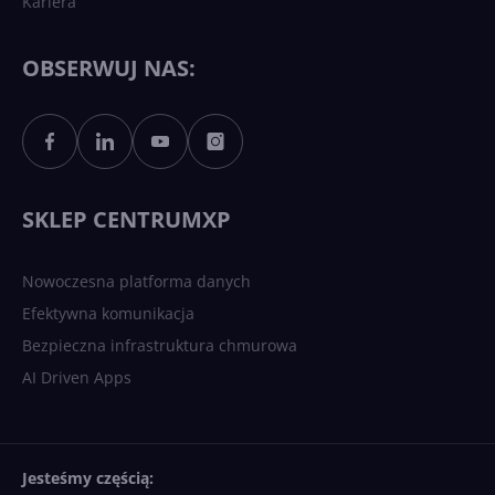
Kariera
Każdy komputer z Windows
11 to teraz AI PC dzięki
Copilotowi
OBSERWUJ NAS:
Sztuczna inteligencja po
polsku. Dość barier
językowych
SKLEP CENTRUMXP
Nowoczesna platforma danych
Efektywna komunikacja
Bezpieczna infrastruktura chmurowa
AI Driven Apps
Jesteśmy częścią: