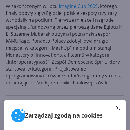
W zakończonym w lipcu
Imagine Cup 2009
, którego
finały odbyły się w Egipcie, polskie zespoły trzy razy
wchodziły na podium. Pierwsze miejsce i nagrodę
specjalną ufundowaną przez pierwszą damę Egiptu H.
E. Suzanne Mubarak otrzymał poznański zespół
kAMUflage. Ponadto Polacy zdobyli dwa drugie
miejsca: w kategorii „MashUp” na podium stanął
Monastery of Innovations, a FteamS w kategorii
„Interoperacyjność”. Zespół Demoscene Spirit, który
startował w kategorii „Projektowanie
oprogramowania”, również odniósł ogromny sukces,
docierając do ścisłej czołówki i finałowej szóstki.
Źródło:
http://www.microsoft.com/poland/centrumprasowe/
Zarządzaj zgodą na cookies
prasa/09_09/06.mspx