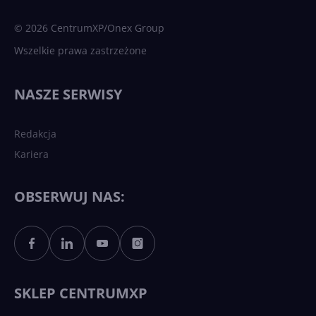
sztuczna inteligencja
© 2026 CentrumXP/Onex Group
Wszelkie prawa zastrzeżone
Najnowsze trendy w AI. Co
wydarzy się w 2026 roku w
NASZE SERWISY
sztucznej inteligencji?
Redakcja
Kariera
Każdy komputer z Windows
11 to teraz AI PC dzięki
Copilotowi
OBSERWUJ NAS:
Sztuczna inteligencja po
polsku. Dość barier
językowych
SKLEP CENTRUMXP