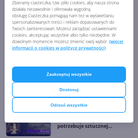
Zbieramy ciasteczka, tzw. pliki cookies, aby nasza strona
AKTUALNOŚCI Z KATEGORII RELACJE Z
działała niezawodnie i oferowała wygodną
KONFERENCJI
obsługę.Ciasteczka pomagają nam też w wyświetlaniu
spersonalizowanych treści i reklam dopasowanych do
Twoich zainteresowań. Możesz zarządzać ustawieniami
cookies, akceptując wszystkie albo tylko niezbędne. W
ONEX.DAY VOL. 2 - śledź
dowolnym momencie możesz zmienić swój wybór.
(więcej
wydarzenie w relacji na żywo!
informacji o cookies w polityce prywatności)
Na Windows Lite i CoreOS
Zaakceptuj wszystkie
jeszcze poczekamy? Co
Microsoft pokaże na Build
Dostosuj
2019?
Odrzuć wszystkie
Microsoft otwiera akademię
AI. "Brytyjska gospodarka
potrzebuje sztucznej
inteligencji"