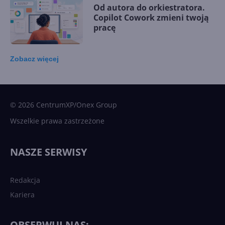
Od autora do orkiestratora.
Copilot Cowork zmieni twoją
pracę
Zobacz
więcej
15 kamieni milowych w
Microsoft AI. Tak rodziła się
sztuczna inteligencja
© 2026 CentrumXP/Onex Group
Wszelkie prawa zastrzeżone
Najnowsze trendy w AI. Co
wydarzy się w 2026 roku w
NASZE SERWISY
sztucznej inteligencji?
Redakcja
Kariera
Każdy komputer z Windows
11 to teraz AI PC dzięki
Copilotowi
OBSERWUJ NAS: