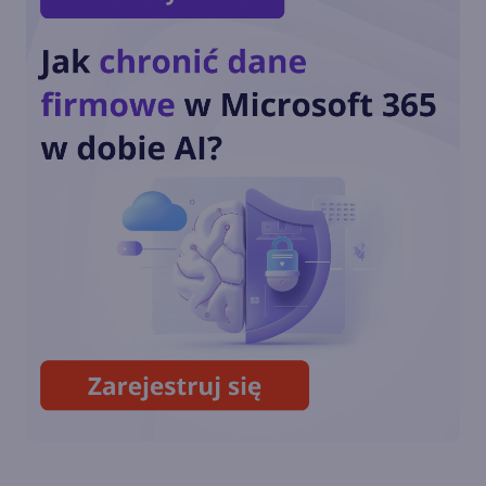
Polacy z medalami w
konkrusie Microsoftu!
Polacy na podium Imagine
Cup 2012!
Krajowe finały Imagine Cup
2012 rozpoczęte!