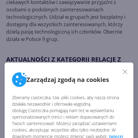
ciekawych kontaktów i zawiązywanie przyjaźni z
osobami o podobnych zainteresowaniach
technologicznych. Udział w grupach jest bezpłatny i
dostępny dla wszystkich zainteresowanych, którzy
dzielą pasję technologiczną ich członków. Obecnie
działa w Polsce 9 grup.
AKTUALNOŚCI Z KATEGORII RELACJE Z
KONFERENCJI
Zarządzaj zgodą na cookies
ONEX.DAY VOL. 2 - śledź
wydarzenie w relacji na żywo!
Zbieramy ciasteczka, tzw. pliki cookies, aby nasza strona
działała niezawodnie i oferowała wygodną
obsługę.Ciasteczka pomagają nam też w wyświetlaniu
spersonalizowanych treści i reklam dopasowanych do
Twoich zainteresowań. Możesz zarządzać ustawieniami
Na Windows Lite i CoreOS
cookies, akceptując wszystkie albo tylko niezbędne. W
jeszcze poczekamy? Co
dowolnym momencie możesz zmienić swój wybór.
(więcej